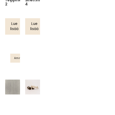
Teippihius
Sinettihius
2
4
Lue
Lue
lisää
lisää
Ammattilaistuote