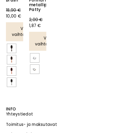
Brush
Ponnari
metallipalloilla
Patty
18,90
€
10,00
€
2,00
€
1,87
€
Valitse
vaihtoehdoista
Valitse
vaihtoehdoista
INFO
Yhteystiedot
Toimitus- ja maksutavat