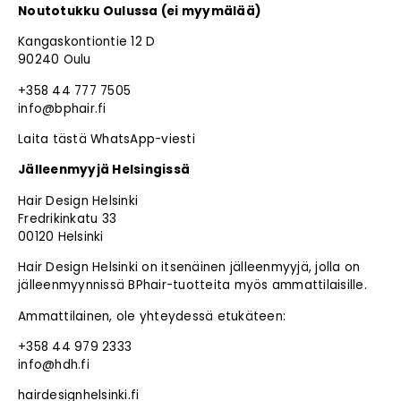
Noutotukku Oulussa (ei myymälää)
Kangaskontiontie 12 D
90240 Oulu
+358 44 777 7505
info@bphair.fi
Laita tästä WhatsApp-viesti
Jälleenmyyjä Helsingissä
Hair Design Helsinki
Fredrikinkatu 33
00120 Helsinki
Hair Design Helsinki on itsenäinen jälleenmyyjä, jolla on
jälleenmyynnissä BPhair-tuotteita myös ammattilaisille.
Ammattilainen, ole yhteydessä etukäteen:
+358 44 979 2333
info@hdh.fi
hairdesignhelsinki.fi