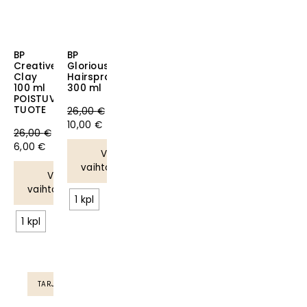
BP
BP
Creative
Glorious
Ale!
Ale!
Clay
Hairspray
100 ml
300 ml
POISTUVA
TUOTE
26,00
€
10,00
€
26,00
€
6,00
€
Valitse
vaihtoehdoista
Valitse
vaihtoehdoista
1 kpl
1 kpl
TARJOUS