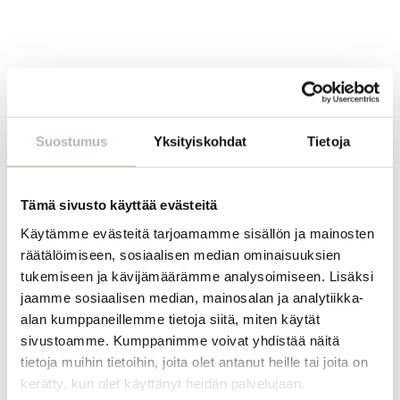
BPcare
BPcare
Antistatic
Luxury
Ale!
Ale!
Spray
Drops
Suostumus
Yksityiskohdat
Tietoja
150 ml
50 ml
VANHEMPI
PAKKAUS
26,00
€
10,00
€
Tämä sivusto käyttää evästeitä
26,00
€
10,00
€
Käytämme evästeitä tarjoamamme sisällön ja mainosten
Valitse
vaihtoehdoista
räätälöimiseen, sosiaalisen median ominaisuuksien
Valitse
tukemiseen ja kävijämäärämme analysoimiseen. Lisäksi
vaihtoehdoista
1 kpl
jaamme sosiaalisen median, mainosalan ja analytiikka-
alan kumppaneillemme tietoja siitä, miten käytät
1 kpl
sivustoamme. Kumppanimme voivat yhdistää näitä
tietoja muihin tietoihin, joita olet antanut heille tai joita on
kerätty, kun olet käyttänyt heidän palvelujaan.