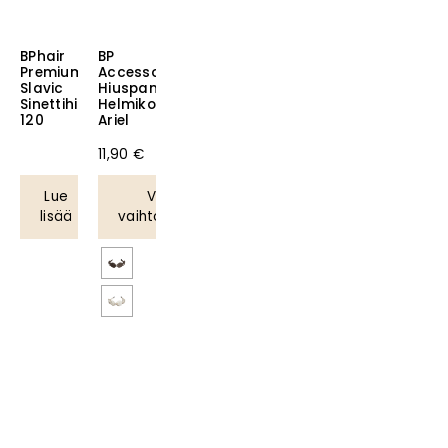
BPhair
BP
Premium
Accessories
Slavic
Hiuspanta
Sinettihius
Helmikoristeilla
120
Ariel
11,90
€
Lue
Valitse
lisää
vaihtoehdoista