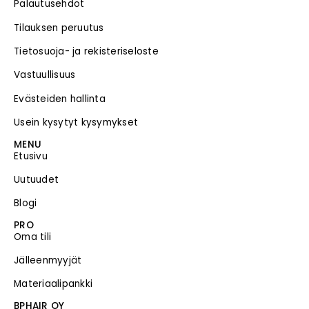
Palautusehdot
Tilauksen peruutus
Tietosuoja- ja rekisteriseloste
Vastuullisuus
Evästeiden hallinta
Usein kysytyt kysymykset
MENU
Etusivu
Uutuudet
Blogi
PRO
Oma tili
Jälleenmyyjät
Materiaalipankki
BPHAIR OY