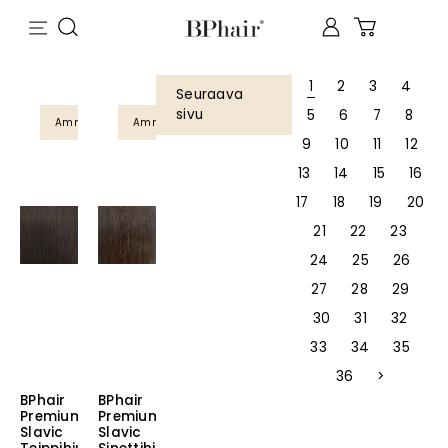
1
2
3
4
Seuraava
sivu
5
6
7
8
Ammattilaistuote
Ammattilaistuote
9
10
11
12
13
14
15
16
17
18
19
20
21
22
23
24
25
26
27
28
29
30
31
32
33
34
35
36
>
BPhair
BPhair
Premium
Premium
Slavic
Slavic