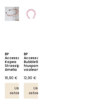
BP
BP
Accessories
Accessories
Kapea
Bubblelband
Strassipanta
hiuspanta
Amelia
vaaleanpunainen
16,90
€
12,90
€
Lisää
Lisää
ostoskoriin
ostoskoriin