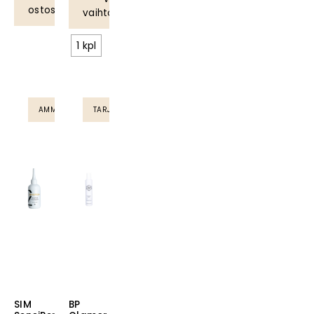
ostoskoriin
vaihtoehdoista
1 kpl
AMMATTILAISTUOTE
TARJOUS
SIM
BP