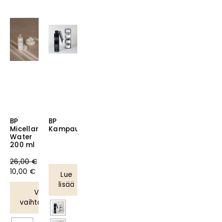
BP
BP
Micellar
Kampaussetti
Ale!
Ale!
Water
200 ml
26,00
€
10,00
€
Lue
lisää
Valitse
vaihtoehdoista