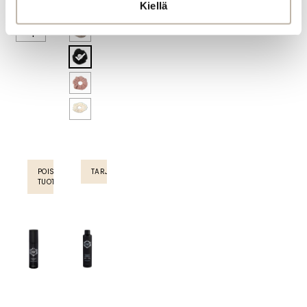
Kiellä
1 kpl
POISTUVA
TARJOUS
TUOTE