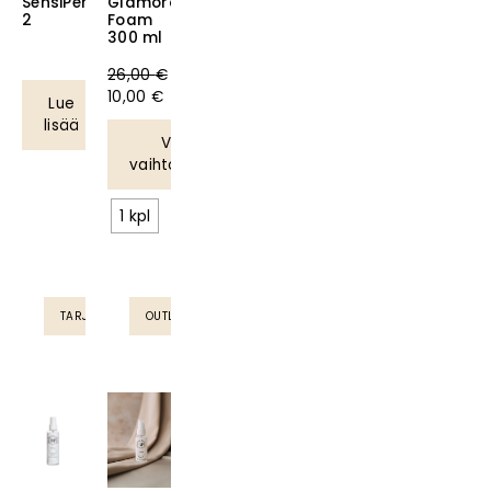
SensiPerm
Glamorous
Ale!
2
Foam
300 ml
26,00
€
10,00
€
Lue
lisää
Valitse
vaihtoehdoista
1 kpl
TARJOUS
OUTLET