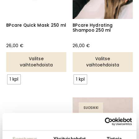
BPcare Quick Mask 250 ml
BPcare Hydrating
Shampoo 250 ml
26,00
€
26,00
€
Valitse
Valitse
vaihtoehdoista
vaihtoehdoista
1 kpl
1 kpl
SUOSIKKI
Suostumus
Yksityiskohdat
Tietoja