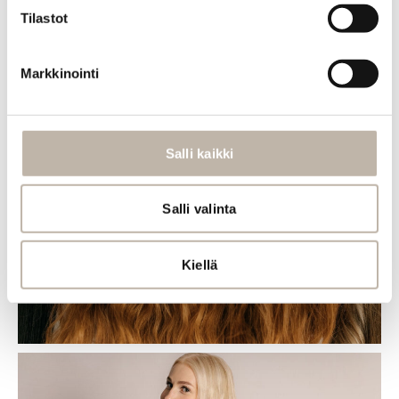
MIKÄ ON SINUN SÄVYSI?
Tilastot
BPhair Premium
Slavic
Markkinointi
BPhair Premium Slavic -hiustenpidennyksistä on
saatavilla 33 upeaa sävyä.
Salli kaikki
Tutustu kaikkiin saatavilla oleviin sävyihin
verkkokaupassamme ja tiedustele BPhair Premium
Slavic -hiustenpidennysten saatavuutta
Salli valinta
kampaajaltasi.
Katso kaikki sävyt
Kiellä