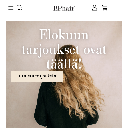
Elokuun
tarjoukset ovat
täällä!
Tutustu tarjouksiin