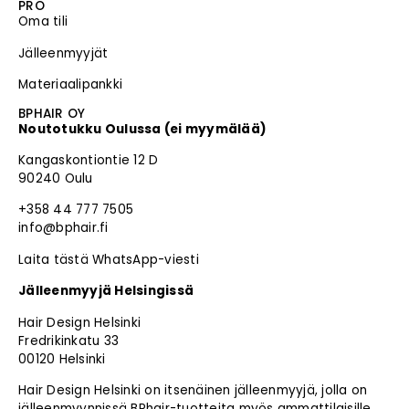
PRO
Oma tili
Jälleenmyyjät
Materiaalipankki
BPHAIR OY
Noutotukku Oulussa (ei myymälää)
Kangaskontiontie 12 D
90240 Oulu
+358 44 777 7505
info@bphair.fi
Laita tästä WhatsApp-viesti
Jälleenmyyjä Helsingissä
Hair Design Helsinki
Fredrikinkatu 33
00120 Helsinki
Hair Design Helsinki on itsenäinen jälleenmyyjä, jolla on
jälleenmyynnissä BPhair-tuotteita myös ammattilaisille.