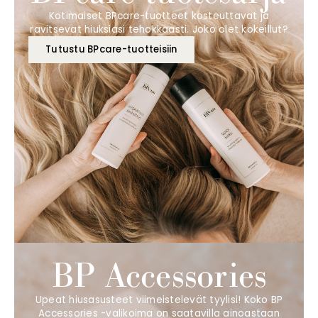
Kotimaiset BPcare-tuotteet kosteuttavat ja
ravitsevat hiuksiasi tehokkaasti. Joko olet kokeillut?
Tutustu BPcare-tuotteisiin
BP Accessories
Upeat hiusasusteet viimeistelevät tyylisi! Koko BP
Accessories -valikoima on saatavilla ainoastaan