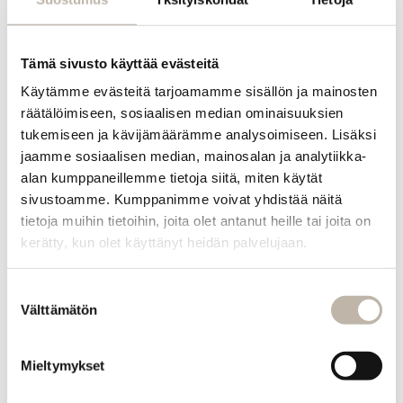
Tämä sivusto käyttää evästeitä
Käytämme evästeitä tarjoamamme sisällön ja mainosten
räätälöimiseen, sosiaalisen median ominaisuuksien
tukemiseen ja kävijämäärämme analysoimiseen. Lisäksi
jaamme sosiaalisen median, mainosalan ja analytiikka-
Crestol Color Gloss 150 ml
BPhair Extension Brush -
pidennysharja
alan kumppaneillemme tietoja siitä, miten käytät
sivustoamme. Kumppanimme voivat yhdistää näitä
15,00
€
20,90
€
tietoja muihin tietoihin, joita olet antanut heille tai joita on
kerätty, kun olet käyttänyt heidän palvelujaan.
Valitse
Valitse
vaihtoehdoista
vaihtoehdoista
Suostumuksen
Välttämätön
valinta
+22 More
Mieltymykset