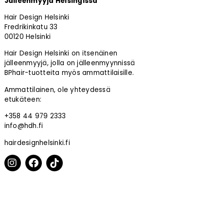
Jälleenmyyjä Helsingissä
Hair Design Helsinki
Fredrikinkatu 33
00120 Helsinki
Hair Design Helsinki on itsenäinen
jälleenmyyjä, jolla on jälleenmyynnissä
BPhair-tuotteita myös ammattilaisille.
Ammattilainen, ole yhteydessä
etukäteen:
+358 44 979 2333
info@hdh.fi
hairdesignhelsinki.fi