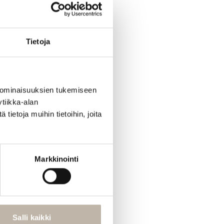
Tietoja
 ominaisuuksien tukemiseen
tiikka-alan
ietoja muihin tietoihin, joita
Markkinointi
Salli kaikki
iin