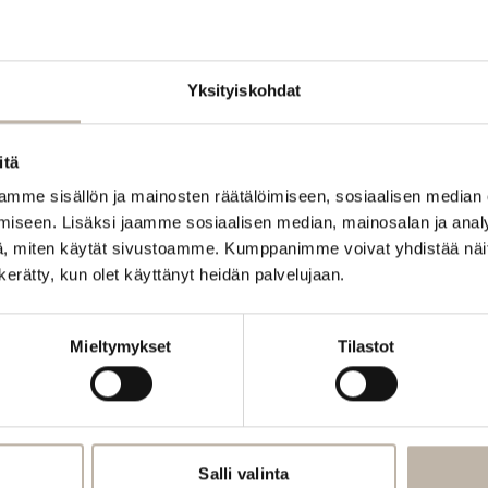
Yksityiskohdat
itä
mme sisällön ja mainosten räätälöimiseen, sosiaalisen median
iseen. Lisäksi jaamme sosiaalisen median, mainosalan ja analy
, miten käytät sivustoamme. Kumppanimme voivat yhdistää näitä t
SIM
SIM
SIM
SIM
n kerätty, kun olet käyttänyt heidän palvelujaan.
FORME
FORME
FORME
FORME
Setting
Dry
Natural
Strong
Lotion
Shampoo
Hold
Hold
250
300
Hairspray
Hairspray
Mieltymykset
Tilastot
ml
ml
300
300
ml
ml
22,00
22,00
€
€
22,00
22,00
€
€
Lisää
Lisää
Lisää
Lisää
ostoskoriin
ostoskoriin
Salli valinta
ostoskoriin
ostoskor