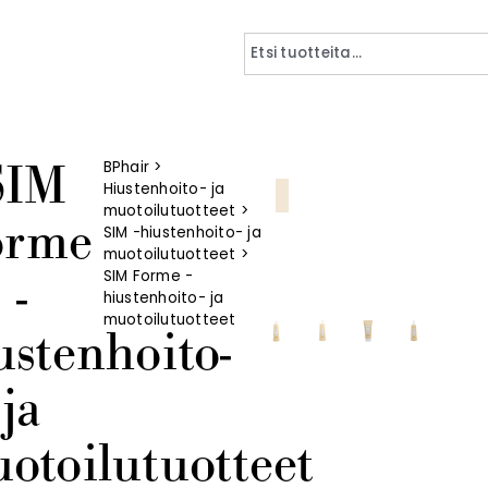
SIM
BPhair
>
Hiustenhoito- ja
AMMATTILAISTUOTE
muotoilutuotteet
>
orme
SIM -hiustenhoito- ja
muotoilutuotteet
>
-
SIM Forme -
hiustenhoito- ja
muotoilutuotteet
ustenhoito-
ja
otoilutuotteet