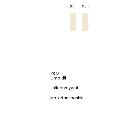
22,00
22,00
€
€
Lisää
Lisää
ostoskoriin
ostoskoriin
PRO
Oma tili
Jälleenmyyjät
Materiaalipankki