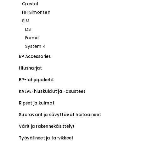
Crestol
–
HH Simonsen
SIM
DS
Forme
System 4
BP Accessories
Hiusharjat
BP-lahjapaketit
KALVE-hiuskuidut ja -asusteet
Ripset ja kulmat
Suoravärit ja sävyttävät hoitoaineet
Värit ja rakennekäsittelyt
Työvälineet ja tarvikkeet