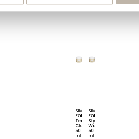
SIM
SIM
FORME
FORME
Texturizing
Styling
Clay
Wax
50
50
ml
ml