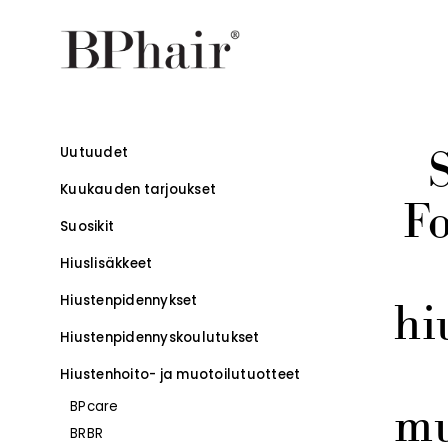
Uutuudet
Kuukauden tarjoukset
F
Suosikit
Hiuslisäkkeet
Hiustenpidennykset
hi
Hiustenpidennys­koulutukset
–
Hiustenhoito- ja muotoilutuotteet
mu
BPcare
BRBR