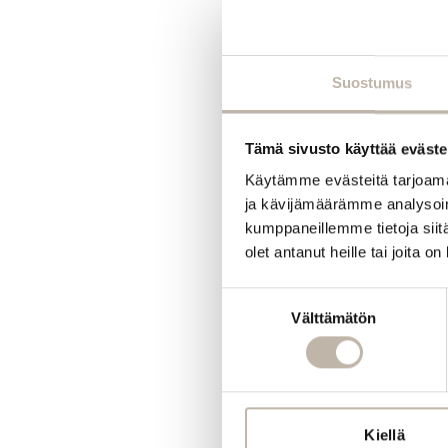
Suostumus
Tämä sivusto käyttää eväste
Käytämme evästeitä tarjoama
ja kävijämäärämme analysoim
kumppaneillemme tietoja siitä
olet antanut heille tai joita o
Suostumuksen
Välttämätön
valinta
Kiellä