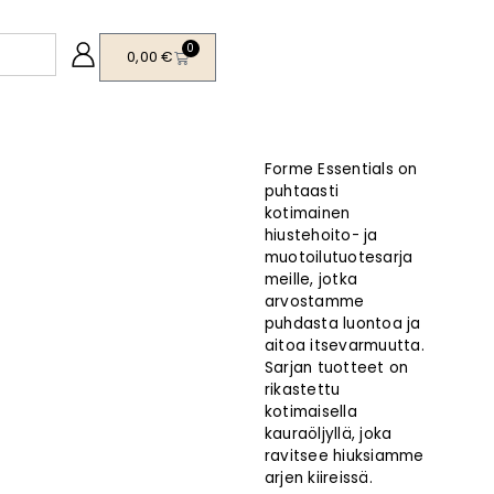
0
0,00
€
Forme Essentials on
puhtaasti
kotimainen
hiustehoito- ja
muotoilutuotesarja
meille, jotka
arvostamme
puhdasta luontoa ja
aitoa itsevarmuutta.
Sarjan tuotteet on
rikastettu
kotimaisella
kauraöljyllä, joka
ravitsee hiuksiamme
arjen kiireissä.