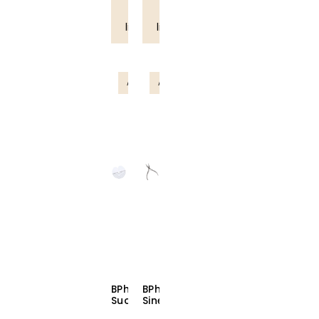
Lue
Lue
lisää
lisää
AMMATTILAISTUOTE
AMMATTILAISTUOTE
BPhair
BPhair
Suojasabluunat
Sinettipihdit