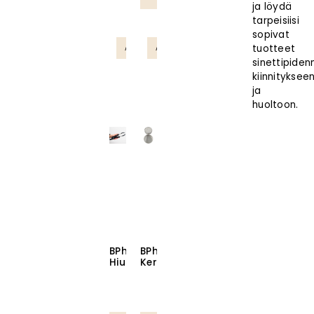
ja löydä
tarpeisiisi
sopivat
tuotteet
AMMATTILAISTUOTE
AMMATTILAISTUOTE
sinettipiden
kiinnityksee
ja
huoltoon.
BPhair
BPhair
Hiustenpidennyskolvi
Keratiinipuuteri