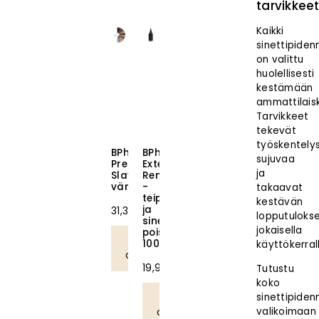
tarvikkee
Kaikki
sinettipiden
on valittu
huolellisesti
kestämään
ammattilais
Tarvikkeet
tekevät
työskentely
BPhair
BPhair
sujuvaa
Premium
Extension
ja
Slavic
Remover
värikartta
-
takaavat
teipin
kestävän
ja
31,38
€
lopputuloks
sinettien
jokaisella
poistoaine
Lisää
100ml
käyttökerral
ostoskoriin
19,90
€
Tutustu
koko
sinettipiden
Lisää
valikoimaan
ostoskoriin