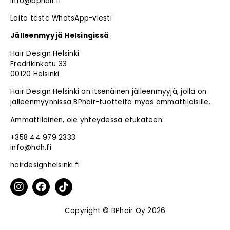
info@bphair.fi
Laita tästä WhatsApp-viesti
Jälleenmyyjä Helsingissä
Hair Design Helsinki
Fredrikinkatu 33
00120 Helsinki
Hair Design Helsinki on itsenäinen jälleenmyyjä, jolla on
jälleenmyynnissä BPhair-tuotteita myös ammattilaisille.
Ammattilainen, ole yhteydessä etukäteen:
+358 44 979 2333
info@hdh.fi
hairdesignhelsinki.fi
Copyright © BPhair Oy 2026