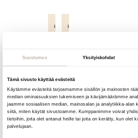
Lue
Lue
lisää
lisää
AMMATTILAISTUOTE
Suostumus
Yksityiskohdat
Tämä sivusto käyttää evästeitä
Käytämme evästeitä tarjoamamme sisällön ja mainosten räät
median ominaisuuksien tukemiseen ja kävijämäärämme anal
jaamme sosiaalisen median, mainosalan ja analytiikka-alan 
siitä, miten käytät sivustoamme. Kumppanimme voivat yhdistä
tietoihin, joita olet antanut heille tai joita on kerätty, kun olet
palvelujaan.