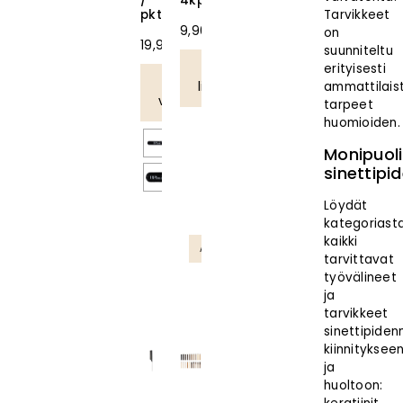
/
4kpl/pkt
pkt
Tarvikkeet
9,90
€
on
19,90
€
suunniteltu
Lue
erityisesti
Valitse
lisää
ammattilais
vaihtoehdoista
tarpeet
huomioiden.
Monipuoli
sinettipi
Löydät
kategoriast
kaikki
Ammattilaistuote
tarvittavat
työvälineet
ja
tarvikkeet
sinettipiden
kiinnityksee
ja
huoltoon: