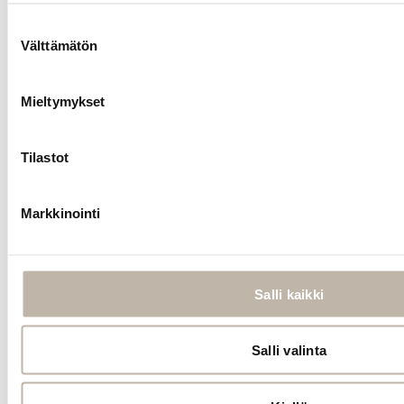
BPhair
Keratiini
Suostumuksen
Välttämätön
valinta
Mieltymykset
Lue
lisää
Tilastot
Markkinointi
INFO
Yhteystiedot
Toimitus- ja maksutavat
Salli kaikki
Palautusehdot
Tilauksen peruutus
Salli valinta
Tietosuoja- ja rekisteriseloste
Vastuullisuus