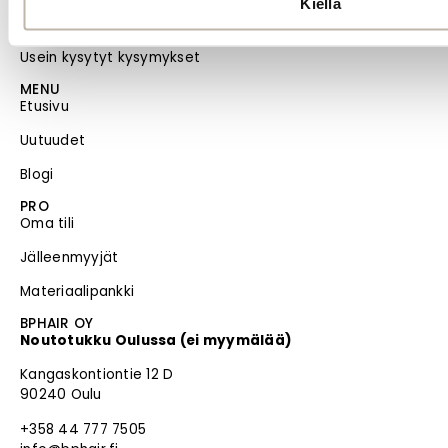
Kiellä
Evästeiden hallinta
Usein kysytyt kysymykset
MENU
Etusivu
Uutuudet
Blogi
PRO
Oma tili
Jälleenmyyjät
Materiaalipankki
BPHAIR OY
Noutotukku Oulussa (ei myymälää)
Kangaskontiontie 12 D
90240 Oulu
+358 44 777 7505