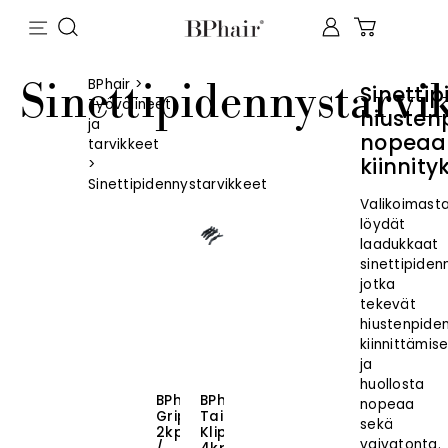
Sinettipidennystarvi
BPhair
>
Sinetti
Työvälineet
hiusten
ja
nopeaa
tarvikkeet
kiinnity
>
Sinettipidennystarvikkeet
Valikoimas
löydät
laadukkaat
sinettipiden
jotka
tekevät
hiustenpide
kiinnittämis
ja
huollosta
BPhair
BPhair
nopeaa
Grip
Taittuvat
sekä
2kpl
Klipsit
vaivatonta.