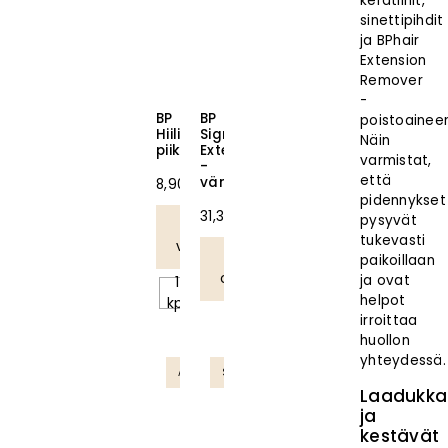
keratiinit,
sinettipihdit
ja BPhair
Extension
Remover
-
BP
BP
poistoaineen
Hiilikuitu
Signature
Näin
piikkikampa
Extensions
varmistat,
-
että
värikartta
8,90
€
pidennykset
31,38
€
pysyvät
Valitse
tukevasti
vaihtoehdoista
Lisää
paikoillaan
ostoskoriin
ja ovat
1
helpot
kpl
irroittaa
huollon
yhteydessä.
Ammattilaistuote
SUOSIKKI
Laadukka
ja
kestävät