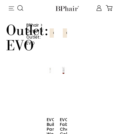
Outlet:
BPhair
>
Outlet
>
OUTLET
OUTLET
Outlet:
EVO
EVO
EVO
EVO
Builders
Fabuloso
Paradise
Chestnut