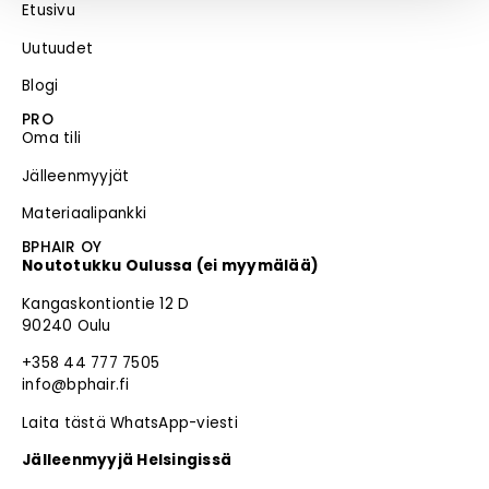
Etusivu
Uutuudet
Blogi
PRO
Oma tili
Jälleenmyyjät
Materiaalipankki
BPHAIR OY
Noutotukku Oulussa (ei myymälää)
Kangaskontiontie 12 D
90240 Oulu
+358 44 777 7505
info@bphair.fi
Laita tästä WhatsApp-viesti
Jälleenmyyjä Helsingissä