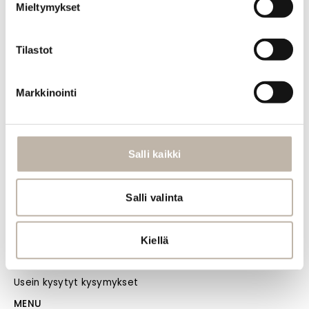
Mieltymykset
Tilastot
Markkinointi
INFO
Yhteystiedot
Toimitus- ja maksutavat
Salli kaikki
Palautusehdot
Tilauksen peruutus
Salli valinta
Tietosuoja- ja rekisteriseloste
Vastuullisuus
Kiellä
Evästeiden hallinta
Usein kysytyt kysymykset
MENU