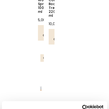
Working
Colour
Spray
Boosting
100
Treatment
ml
220
ml
5,00
€
10,00
€
Lisää
Lisää
ostoskoriin
ostoskoriin
OUTLET