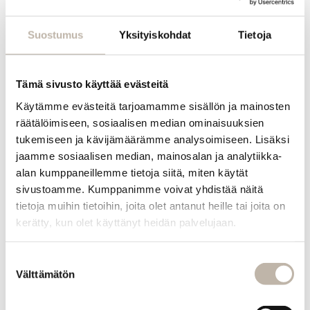
Suostumus
Yksityiskohdat
Tietoja
EVO
Fabuloso
Colour
Tämä sivusto käyttää evästeitä
Boosting
Treatment
Käytämme evästeitä tarjoamamme sisällön ja mainosten
30
ml
räätälöimiseen, sosiaalisen median ominaisuuksien
tukemiseen ja kävijämäärämme analysoimiseen. Lisäksi
1,59
€
jaamme sosiaalisen median, mainosalan ja analytiikka-
alan kumppaneillemme tietoja siitä, miten käytät
Lisää
ostoskoriin
sivustoamme. Kumppanimme voivat yhdistää näitä
tietoja muihin tietoihin, joita olet antanut heille tai joita on
kerätty, kun olet käyttänyt heidän palvelujaan.
Suostumuksen
Välttämätön
valinta