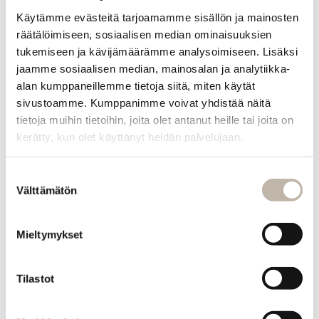
Käytämme evästeitä tarjoamamme sisällön ja mainosten
Pituus vähintään 12 merkkiä
räätälöimiseen, sosiaalisen median ominaisuuksien
Salasana uudelleen
*
tukemiseen ja kävijämäärämme analysoimiseen. Lisäksi
jaamme sosiaalisen median, mainosalan ja analytiikka-
Pituus vähintään 12 merkkiä
alan kumppaneillemme tietoja siitä, miten käytät
sivustoamme. Kumppanimme voivat yhdistää näitä
Lähetä opiskelijatodistus henkilötunnus peitettynä
tietoja muihin tietoihin, joita olet antanut heille tai joita on
sähköpostiin info@bphair.fi
kerätty, kun olet käyttänyt heidän palvelujaan.
Tietojen käyttö:
*
Olen lukenut BP Hair Oy:n tietosuojaselosteen ja
Suostumuksen
antamiani tietoja voidaan käyttää selosteessa
mainittuihin käyttötarkoituksiin.
Välttämätön
valinta
Uutiskirjeen tilaus:
Haluan liittyä uutiskirjeen tilaajaksi
Mieltymykset
Lähetä
Tilastot