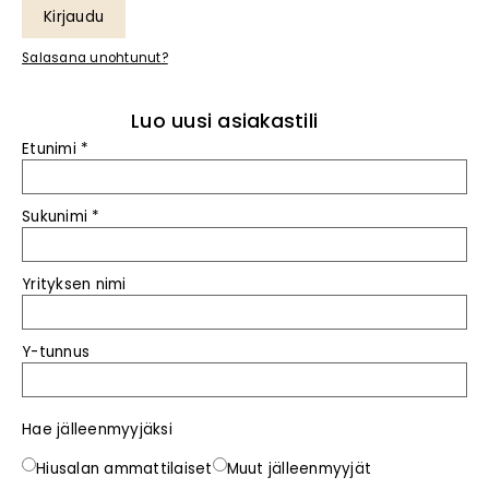
Kirjaudu
Salasana unohtunut?
Luo uusi asiakastili
Etunimi
*
Sukunimi
*
Yrityksen nimi
Y-tunnus
Hae jälleenmyyjäksi
Hiusalan ammattilaiset
Muut jälleenmyyjät