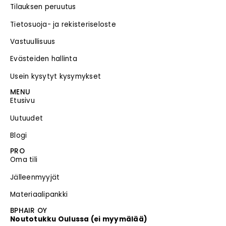
Tilauksen peruutus
Tietosuoja- ja rekisteriseloste
Vastuullisuus
Evästeiden hallinta
Usein kysytyt kysymykset
MENU
Etusivu
Uutuudet
Blogi
PRO
Oma tili
Jälleenmyyjät
Materiaalipankki
BPHAIR OY
Noutotukku Oulussa (ei myymälää)