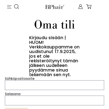
Oma tili
Kirjaudu sisään |
HUOM!
Verkkokauppamme on
uudistunut 17.9.2025,
jos et ole
rekisteröitynyt tämän
jälkeen uudelleen
pyydämme sinua
tekemään sen nyt.
Sähköpostiosoite
Salasana