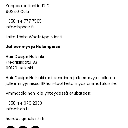
Kangaskontiontie 12 D
90240 Oulu
+358 44 777 7505
info@bphair.fi
Laita tästä WhatsApp-viesti
Jälleenmyyjä Helsingissä
Hair Design Helsinki
Fredrikinkatu 33
00120 Helsinki
Hair Design Helsinki on itsenäinen jälleenmyyjä, jolla on
jälleenmyynnissä BPhair-tuotteita myös ammattilaisille.
Ammattilainen, ole yhteydessä etukäteen:
+358 44 979 2333
info@hdh.fi
hairdesignhelsinki.fi