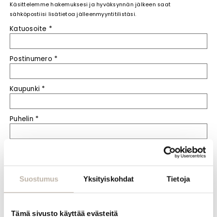
Käsittelemme hakemuksesi ja hyväksynnän jälkeen saat
sähköpostiisi lisätietoa jälleenmyyntitilistäsi.
Katuosoite
*
Postinumero
*
Kaupunki
*
Puhelin
*
Sähköposti
*
Sähköposti uudelleen
*
Suostumus
Yksityiskohdat
Tietoja
Salasana
*
Tämä sivusto käyttää evästeitä