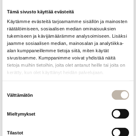
Tämä sivusto käyttää evästeitä
Käytämme evästeitä tarjoamamme sisällön ja mainosten
räätälöimiseen, sosiaalisen median ominaisuuksien
tukemiseen ja kävijämäärämme analysoimiseen. Lisäksi
jaamme sosiaalisen median, mainosalan ja analytiikka-
alan kumppaneillemme tietoja siitä, miten käytät
sivustoamme. Kumppanimme voivat yhdistää näitä
tietoja muihin tietoihin, joita olet antanut heille tai joita on
SIM
Kertakäyttöpyyhe
kerätty, kun olet käyttänyt heidän palvelujaan.
100kpl/pkt
Suostumuksen
Välttämätön
valinta
Lue
lisää
Mieltymykset
INFO
Tilastot