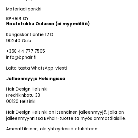
Materiaalipankki
BPHAIR OY
Noutotukku Oulussa (ei myymälää)
Kangaskontiontie 12 D
90240 Oulu
+358 44 777 7505
info@bphair.fi
Laita tästä WhatsApp-viesti
Jälleenmyyjä Helsingissä
Hair Design Helsinki
Fredrikinkatu 33
00120 Helsinki
Hair Design Helsinki on itsenäinen jälleenmyyjä, jolla on
jälleenmyynnissä BPhair-tuotteita myös ammattilaisille.
Ammattilainen, ole yhteydessä etukäteen: