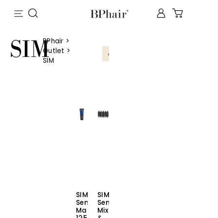
SIM
BPhair
>
Outlet
>
AMMATTILAISTUOTE
SIM
SIM
SIM
SensiDo
SensiDO
Match
Mix