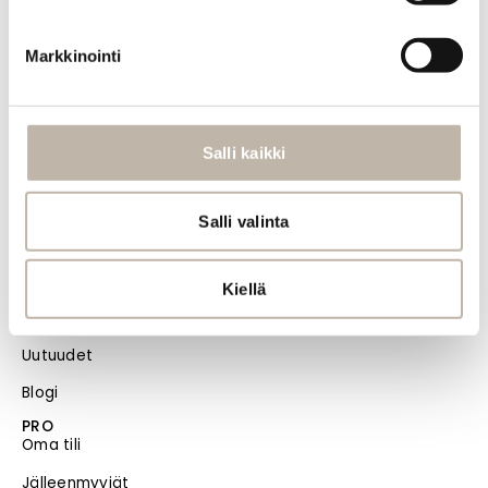
Yhteystiedot
Toimitus- ja maksutavat
Markkinointi
Palautusehdot
Tilauksen peruutus
Tietosuoja- ja rekisteriseloste
Salli kaikki
Vastuullisuus
Salli valinta
Evästeiden hallinta
Usein kysytyt kysymykset
Kiellä
MENU
Etusivu
Uutuudet
Blogi
PRO
Oma tili
Jälleenmyyjät