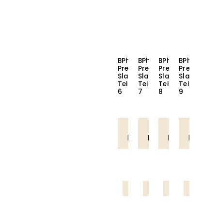
BPhair
BPhair
BPhair
BPhair
Premium
Premium
Premium
Premium
Slavic
Slavic
Slavic
Slavic
Teippihius
Teippihius
Teippihius
Teippihius
6
7
8
9
Lue
Lue
Lue
Lue
lisää
lisää
lisää
lisää
Ammattilaistuote
Ammattilaistuote
Ammattilaistuote
Ammattila