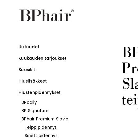
BP
Uutuudet
Kuukauden tarjoukset
P
Suosikit
Sl
Hiuslisäkkeet
Hiustenpidennykset
te
BPdaily
BP Signature
–
BPhair Premium Slavic
Teippipidennys
Sinettipidennys