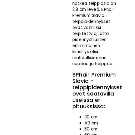
notkea teippiosio on
2,8 cm leveä. BPhair
Premium Slavic -
teippipidennykset
ovat valmiiksi
teipitettyjä, jotta
pidennyshiusten
ensimmäinen
kiinnitys olisi
mahdollisimman
nopeaa ja helppoa.
BPhair Premium
Slavic -
teippipidennykset
ovat saatavilla
useissa eri
pituuksissa:
30 cm
istuote
40 cm
50 cm