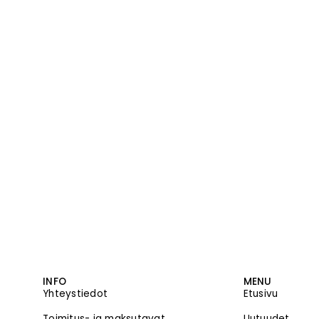
INFO
MENU
Yhteystiedot
Etusivu
Toimitus- ja maksutavat
Uutuudet