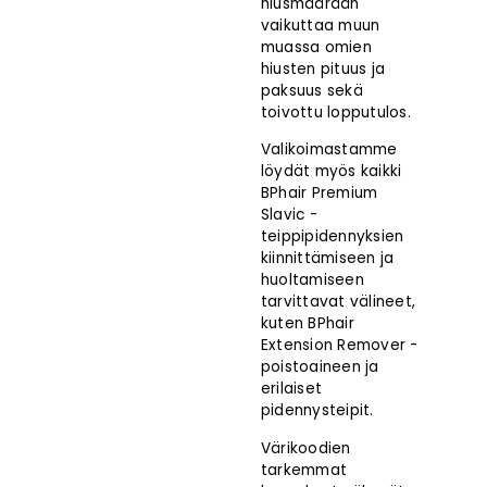
hiusmäärään
vaikuttaa muun
muassa omien
hiusten pituus ja
paksuus sekä
toivottu lopputulos.
Valikoimastamme
istuote
löydät myös kaikki
BPhair Premium
Slavic -
teippipidennyksien
kiinnittämiseen ja
huoltamiseen
tarvittavat välineet
,
kuten
BPhair
Extension Remover -
poistoaineen
ja
erilaiset
pidennysteipit.
Värikoodien
tarkemmat