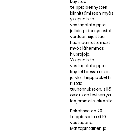
käyttää
teippipidennysten
kiinnittämiseen myös
yksipuolista
vastapalateippiä
,
jolloin pidennysosiot
voidaan sijoittaa
huomaamattomasti
myös lähemmäs
hiusrajoja.
Yksipuolista
vastapalateippiä
käytettäessä usein
jo yksi teippipaketti
riittää
istuote
tuuhennukseen, sillä
osiot saa levitettyä
laajemmalle alueelle.
Paketissa on 20
teippiosiota eli 10
vastaparia.
Mattapintainen ja