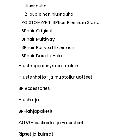
Hiusnauha
2-puoleinen hiusnauha
POISTOMYYNTI BPhair Premium Slavic
–
BPhair Original
BPhair Multiway
BPhair Ponytail Extension
BPhair Double Halo
Hiustenpidennys­koulutukset
–
Hiustenhoito- ja muotoilutuotteet
BP Accessories
Hiusharjat
BP-lahjapaketit
KALVE-hiuskuidut ja -asusteet
Ripset ja kulmat