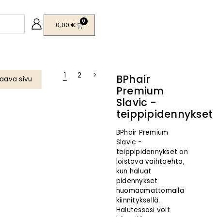
0
0,00
€
1
2
>
BPhair
aava sivu
istuote
Premium
Slavic -
teippipidennykset
BPhair Premium
Slavic -
teippipidennykset on
loistava vaihtoehto,
kun haluat
pidennykset
huomaamattomalla
kiinnityksellä.
Halutessasi voit