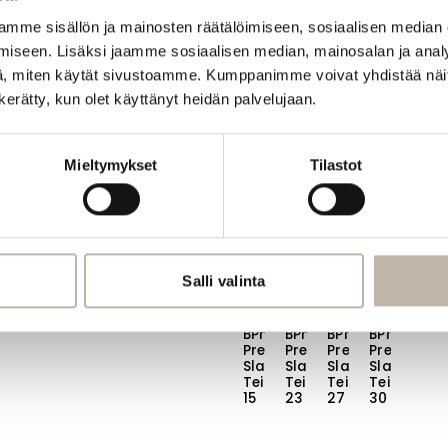
mme sisällön ja mainosten räätälöimiseen, sosiaalisen median
Ammattilaistuote
Ammattilaistuote
Ammattilaistuote
Ammattila
iseen. Lisäksi jaamme sosiaalisen median, mainosalan ja analy
, miten käytät sivustoamme. Kumppanimme voivat yhdistää näitä t
n kerätty, kun olet käyttänyt heidän palvelujaan.
Mieltymykset
Tilastot
Salli valinta
BPhair
BPhair
BPhair
BPhair
Premium
Premium
Premium
Premium
Slavic
Slavic
Slavic
Slavic
Teippihius
Teippihius
Teippihius
Teippihius
15
23
27
30