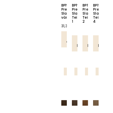
BPhair
BPhair
BPhair
BPhair
Premium
Premium
Premium
Premium
Slavic
Slavic
Slavic
Slavic
värikartta
Teippihius
Teippihius
Teippihius
1
2
4
31,38
€
Lisää
Lue
Lue
Lue
ostoskoriin
lisää
lisää
lisää
Ammattilaistuote
Ammattilaistuote
Ammattilaistuote
Ammattila