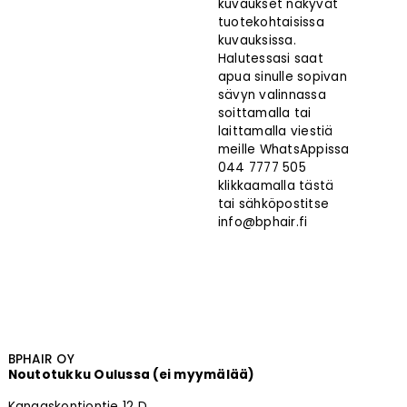
kuvaukset näkyvät
tuotekohtaisissa
kuvauksissa.
Halutessasi saat
apua sinulle sopivan
sävyn valinnassa
soittamalla tai
laittamalla viestiä
meille
WhatsAppissa
044 7777 505
klikkaamalla tästä
tai sähköpostitse
info@bphair.fi
BPHAIR OY
Noutotukku Oulussa (ei myymälää)
Kangaskontiontie 12 D