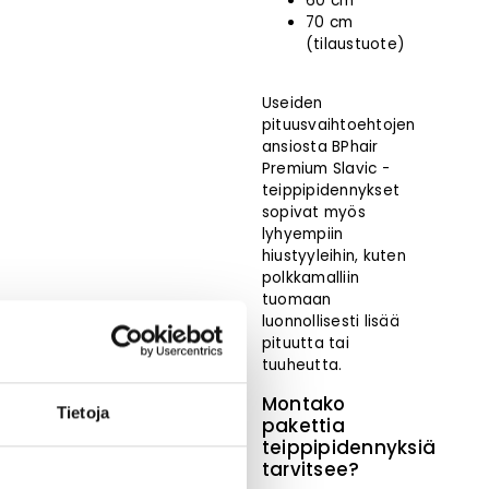
60 cm
70 cm
(tilaustuote)
Useiden
pituusvaihtoehtojen
ansiosta BPhair
Premium Slavic -
teippipidennykset
sopivat myös
lyhyempiin
hiustyyleihin, kuten
polkkamalliin
tuomaan
luonnollisesti lisää
pituutta tai
tuuheutta.
Montako
Tietoja
pakettia
teippipidennyksiä
tarvitsee?