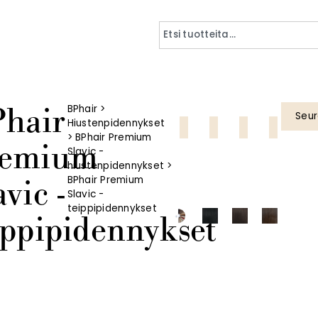
hair
BPhair
>
Seur
Hiustenpidennykset
Ammattilaistuote
Ammattilaistuote
Ammattilaistuote
Ammattila
>
BPhair Premium
remium
Slavic -
hiustenpidennykset
>
avic -
BPhair Premium
Slavic -
teippipidennykset
ippipidennykset