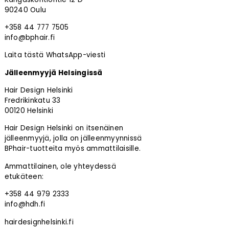
90240 Oulu
+358 44 777 7505
info@bphair.fi
Laita tästä WhatsApp-viesti
Jälleenmyyjä Helsingissä
Hair Design Helsinki
Fredrikinkatu 33
00120 Helsinki
Hair Design Helsinki on itsenäinen
jälleenmyyjä, jolla on jälleenmyynnissä
BPhair-tuotteita myös ammattilaisille.
Ammattilainen, ole yhteydessä
etukäteen:
+358 44 979 2333
info@hdh.fi
hairdesignhelsinki.fi