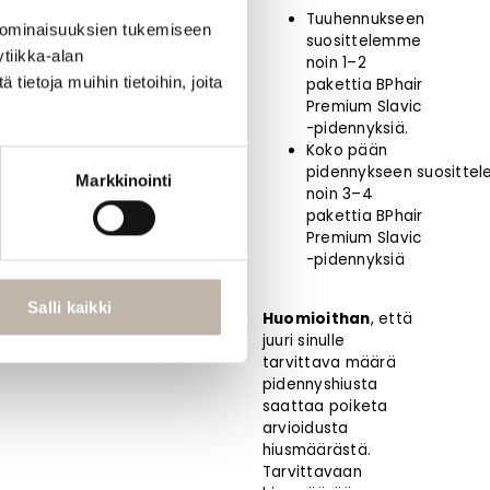
Tuuhennukseen
 ominaisuuksien tukemiseen
suosittelemme
istuote
tiikka-alan
noin 1–2
ietoja muihin tietoihin, joita
pakettia BPhair
Premium Slavic
-pidennyksiä.
Koko pään
pidennykseen suositte
Markkinointi
noin 3–4
pakettia BPhair
Premium Slavic
-pidennyksiä
Salli kaikki
Huomioithan
, että
juuri sinulle
tarvittava määrä
pidennyshiusta
saattaa poiketa
arvioidusta
hiusmäärästä.
Tarvittavaan