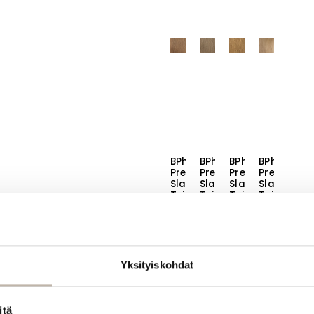
BPhair
BPhair
BPhair
BPhair
Premium
Premium
Premium
Premium
Slavic
Slavic
Slavic
Slavic
Teippihius
Teippihius
Teippihius
Teippihius
10
11
12
14
Lue
Lue
Lue
Lue
Yksityiskohdat
lisää
lisää
lisää
lisää
itä