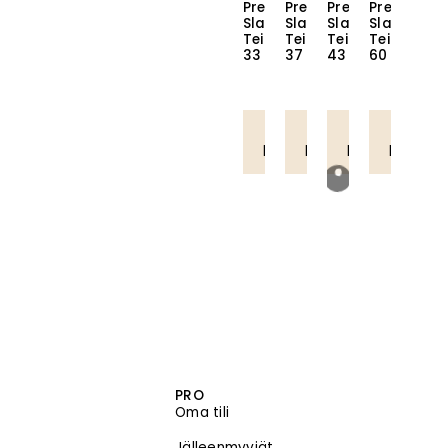
Premium
Premium
Premium
Premium
Slavic
Slavic
Slavic
Slavic
Teippihius
Teippihius
Teippihius
Teippihius
33
37
43
60
Lue
Lue
Lue
Lue
lisää
lisää
lisää
lisää
PRO
Oma tili
Jälleenmyyjät