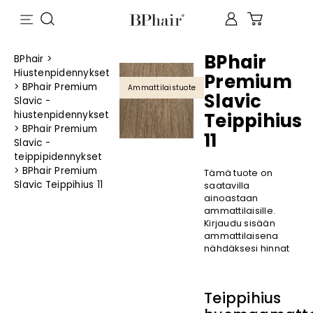
BPhair
BPhair
>
Hiustenpidennykset
Premium
>
BPhair Premium
Ammattilaistuote
Slavic
Slavic -
hiustenpidennykset
Teippihius
>
BPhair Premium
11
Slavic -
teippipidennykset
>
BPhair Premium
Tämä tuote on
Slavic Teippihius 11
saatavilla
ainoastaan
ammattilaisille.
Kirjaudu sisään
ammattilaisena
nähdäksesi hinnat
Teippihius