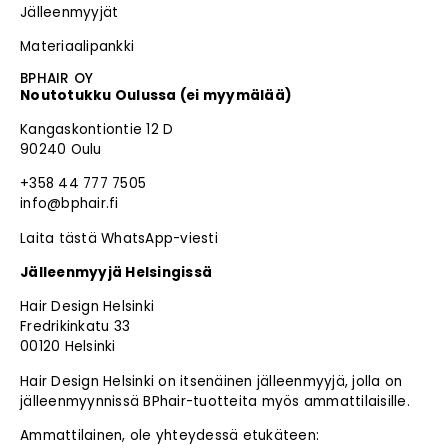
Jälleenmyyjät
Materiaalipankki
BPHAIR OY
Noutotukku Oulussa (ei myymälää)
Kangaskontiontie 12 D
90240 Oulu
+358 44 777 7505
info@bphair.fi
Laita tästä WhatsApp-viesti
Jälleenmyyjä Helsingissä
Hair Design Helsinki
Fredrikinkatu 33
00120 Helsinki
Hair Design Helsinki on itsenäinen jälleenmyyjä, jolla on
jälleenmyynnissä BPhair-tuotteita myös ammattilaisille.
Ammattilainen, ole yhteydessä etukäteen: