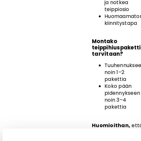
ja notkea
teippiosio
Huomaamato
kiinnitystapa
Montako
teippihiuspakett
tarvitaan?
Tuuhennukse
noin 1–2
pakettia
Koko pään
pidennykseen
noin 3–4
pakettia
Huomioithan,
ett
tarvittava
määrä riippuu