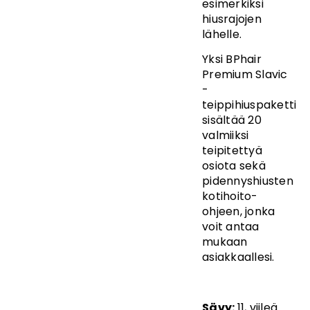
esimerkiksi
hiusrajojen
lähelle.
Yksi BPhair
Premium Slavic
-
teippihiuspaketti
sisältää 20
valmiiksi
teipitettyä
osiota sekä
pidennyshiusten
kotihoito-
ohjeen, jonka
voit antaa
mukaan
asiakkaallesi.
Sävy:
11, viileä