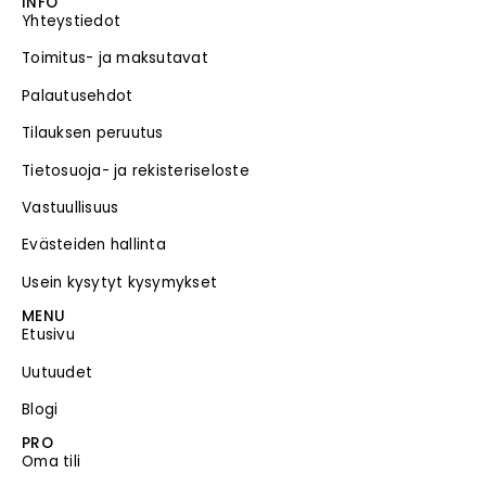
INFO
Yhteystiedot
Toimitus- ja maksutavat
Palautusehdot
Tilauksen peruutus
Tietosuoja- ja rekisteriseloste
Vastuullisuus
Evästeiden hallinta
Usein kysytyt kysymykset
MENU
Etusivu
Uutuudet
Blogi
PRO
Oma tili