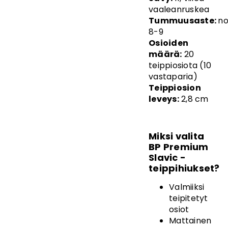
vaaleanruskea
Tummuusaste:
no
8-9
Osioiden
määrä:
20
teippiosiota (10
vastaparia)
Teippiosion
leveys:
2,8 cm
Miksi valita
BP Premium
Slavic -
teippihiukset?
Valmiiksi
teipitetyt
osiot
Mattainen