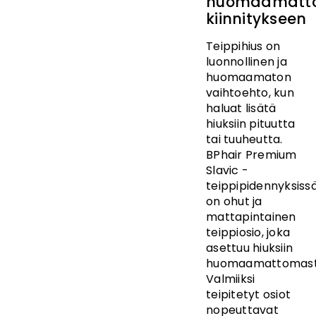
huomaamatt
kiinnitykseen
Teippihius on
luonnollinen ja
huomaamaton
vaihtoehto, kun
haluat lisätä
hiuksiin pituutta
tai tuuheutta.
BPhair Premium
Slavic -
teippipidennyksiss
on ohut ja
mattapintainen
teippiosio, joka
asettuu hiuksiin
huomaamattomast
Valmiiksi
teipitetyt osiot
nopeuttavat