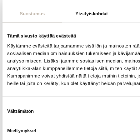
omien hiusten
pituudesta,
Suostumus
Yksityiskohdat
paksuudesta
sekä halutusta
lopputuloksesta.
Tämä sivusto käyttää evästeitä
Käytämme evästeitä tarjoamamme sisällön ja mainosten räät
sosiaalisen median ominaisuuksien tukemiseen ja kävijäm
Kiinnitys ja
huolto
analysoimiseen. Lisäksi jaamme sosiaalisen median, mainos
analytiikka-alan kumppaneillemme tietoja siitä, miten käytä
Valikoimastamme
Kumppanimme voivat yhdistää näitä tietoja muihin tietoihin, jo
löydät
heille tai joita on kerätty, kun olet käyttänyt heidän palvelujaa
myös
teippihiusten
kiinnitykseen ja
huoltoon
Suostumuksen
tarvittavat
Välttämätön
valinta
välineet
,
kuten
BPhair
Extension
Mieltymykset
Remover -