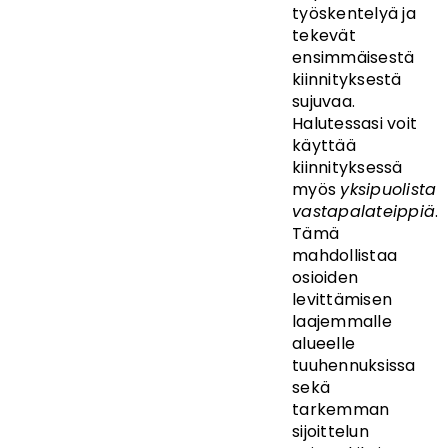
työskentelyä ja
tekevät
ensimmäisestä
kiinnityksestä
sujuvaa.
Halutessasi voit
käyttää
kiinnityksessä
myös
yksipuolista
vastapalateippiä
.
Tämä
mahdollistaa
osioiden
levittämisen
laajemmalle
alueelle
tuuhennuksissa
sekä
tarkemman
sijoittelun