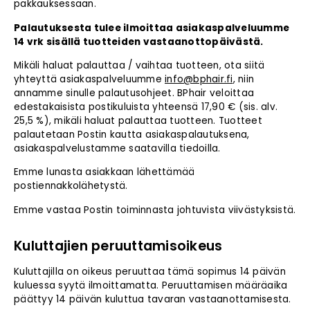
pakkauksessaan.
Palautuksesta tulee ilmoittaa asiakaspalveluumme
14 vrk sisällä tuotteiden vastaanottopäivästä.
Mikäli haluat palauttaa / vaihtaa tuotteen, ota siitä
yhteyttä asiakaspalveluumme
info@bphair.fi
, niin
annamme sinulle palautusohjeet. BPhair veloittaa
edestakaisista postikuluista yhteensä 17,90 € (sis. alv.
25,5 %), mikäli haluat palauttaa tuotteen. Tuotteet
palautetaan Postin kautta asiakaspalautuksena,
asiakaspalvelustamme saatavilla tiedoilla.
Emme lunasta asiakkaan lähettämää
postiennakkolähetystä.
Emme vastaa Postin toiminnasta johtuvista viivästyksistä.
Kuluttajien peruuttamisoikeus
Kuluttajilla on oikeus peruuttaa tämä sopimus 14 päivän
kuluessa syytä ilmoittamatta. Peruuttamisen määräaika
päättyy 14 päivän kuluttua tavaran vastaanottamisesta.