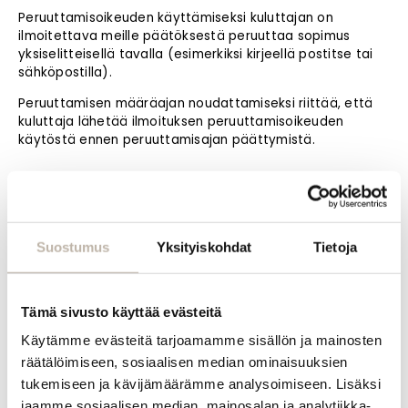
Peruuttamisoikeuden käyttämiseksi kuluttajan on
ilmoitettava meille päätöksestä peruuttaa sopimus
yksiselitteisellä tavalla (esimerkiksi kirjeellä postitse tai
sähköpostilla).
Peruuttamisen määräajan noudattamiseksi riittää, että
kuluttaja lähetää ilmoituksen peruuttamisoikeuden
käytöstä ennen peruuttamisajan päättymistä.
Peruuttamisen vaikutukset
Jos peruutatte tämän sopimuksen, palautamme teille
kaikki teiltä saamamme suoritukset, myös
Suostumus
Yksityiskohdat
Tietoja
toimituskustannukset (paitsi lisäkustannuksia siitä, että
olette valinnut tarjoamastamme edullisimmasta
vakiotoimitustavasta poikkeavan toimitustavan),
viivytyksettä ja joka tapauksessa viimeistään 14 päivän
Tämä sivusto käyttää evästeitä
kuluttua peruuttamisilmoituksen saatuamme.
Käytämme evästeitä tarjoamamme sisällön ja mainosten
Suoritamme palautuksen sillä maksutavalla, jota olette
räätälöimiseen, sosiaalisen median ominaisuuksien
käyttänyt alkuperäisessä liiketoimessa, ellette ole
nimenomaisesti suostunut muuhun, ja joka tapauksessa
tukemiseen ja kävijämäärämme analysoimiseen. Lisäksi
siten, että teille ei aiheudu suoritusten palauttamisesta
jaamme sosiaalisen median, mainosalan ja analytiikka-