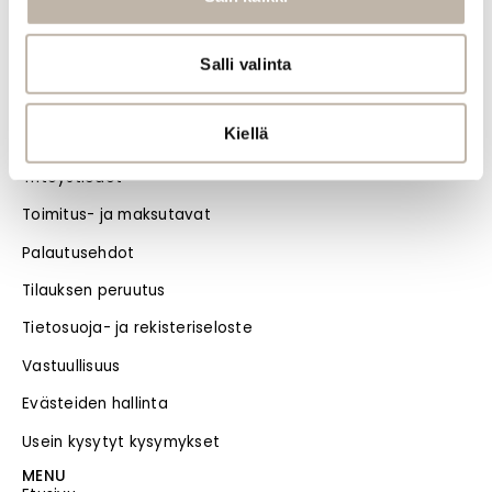
BPhair Oy verotunniste
Y-tunnus: 2550381-9
Salli valinta
ALV-tunnus: FI25503819
Kiellä
INFO
Yhteystiedot
Toimitus- ja maksutavat
Palautusehdot
Tilauksen peruutus
Tietosuoja- ja rekisteriseloste
Vastuullisuus
Evästeiden hallinta
Usein kysytyt kysymykset
MENU