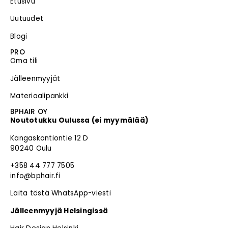
Etusivu
Uutuudet
Blogi
PRO
Oma tili
Jälleenmyyjät
Materiaalipankki
BPHAIR OY
Noutotukku Oulussa (ei myymälää)
Kangaskontiontie 12 D
90240 Oulu
+358 44 777 7505
info@bphair.fi
Laita tästä WhatsApp-viesti
Jälleenmyyjä Helsingissä