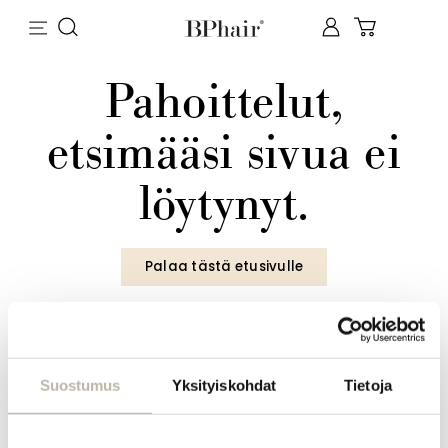
Pahoittelut,
etsimääsi sivua ei
löytynyt.
Palaa tästä etusivulle
INFO
Suostumus
Yksityiskohdat
Tietoja
Yhteystiedot
Toimitus- ja maksutavat