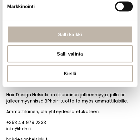
Noutotukku Oulussa (ei myymälää)
Markkinointi
Kangaskontiontie 12 D
90240 Oulu
+358 44 777 7505
Salli kaikki
info@bphair.fi
Laita tästä WhatsApp-viesti
Salli valinta
Jälleenmyyjä Helsingissä
Hair Design Helsinki
Kiellä
Fredrikinkatu 33
00120 Helsinki
Hair Design Helsinki on itsenäinen jälleenmyyjä, jolla on
jälleenmyynnissä BPhair-tuotteita myös ammattilaisille.
Ammattilainen, ole yhteydessä etukäteen:
+358 44 979 2333
info@hdh.fi
hairdesignhelsinki.fi