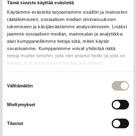
Tämä sivusto käyttää evästeitä
Palautusehdot
Käytämme evästeitä tarjoamamme sisällön ja mainosten
Tilauksen peruutus
räätälöimiseen, sosiaalisen median ominaisuuksien
Tietosuoja- ja rekisteriseloste
tukemiseen ja kävijämäärämme analysoimiseen. Lisäksi
jaamme sosiaalisen median, mainosalan ja analytiikka-
Vastuullisuus
alan kumppaneillemme tietoja siitä, miten käytät
Evästeiden hallinta
sivustoamme. Kumppanimme voivat yhdistää näitä
Usein kysytyt kysymykset
tietoja muihin tietoihin, joita olet antanut heille tai joita on
kerätty, kun olet käyttänyt heidän palvelujaan.
MENU
Etusivu
Suostumuksen
Uutuudet
Välttämätön
valinta
Blogi
PRO
Mieltymykset
Oma tili
Jälleenmyyjät
Tilastot
Materiaalipankki
BPHAIR OY