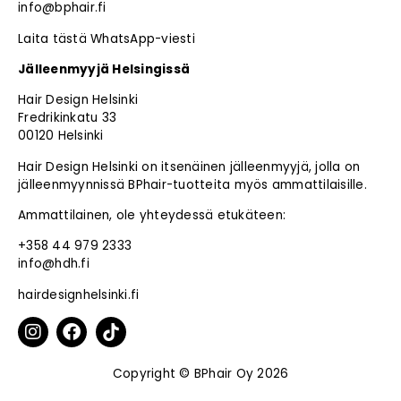
info@bphair.fi
Laita tästä WhatsApp-viesti
Jälleenmyyjä Helsingissä
Hair Design Helsinki
Fredrikinkatu 33
00120 Helsinki
Hair Design Helsinki on itsenäinen jälleenmyyjä, jolla on
jälleenmyynnissä BPhair-tuotteita myös ammattilaisille.
Ammattilainen, ole yhteydessä etukäteen:
+358 44 979 2333
info@hdh.fi
hairdesignhelsinki.fi
Copyright © BPhair Oy 2026