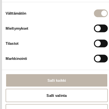
kiinnittämiseen.
Suostumuksen
Nutturatikun
Välttämätön
pituus on noin
valinta
18cm.
Mieltymykset
Kysy
Tilastot
tuotteesta
Markkinointi
INFO
Yhteystiedot
Toimitus- ja maksutavat
Salli kaikki
Palautusehdot
Tilauksen peruutus
Salli valinta
Tietosuoja- ja rekisteriseloste
Vastuullisuus