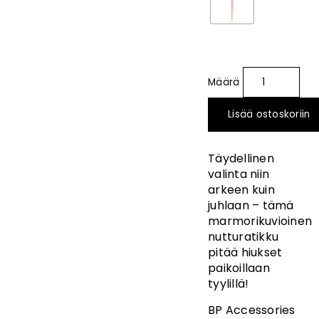
Lisää ostoskoriin
Täydellinen
valinta niin
arkeen kuin
juhlaan – tämä
marmorikuvioinen
nutturatikku
pitää hiukset
paikoillaan
tyylillä!
BP Accessories