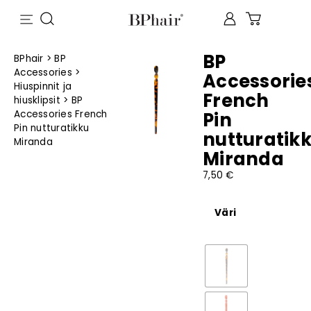
BP
BPhair
>
BP
Accessories
>
Accessorie
Hiuspinnit ja
French
hiusklipsit
>
BP
Accessories French
Pin
Pin nutturatikku
nutturatik
Miranda
Miranda
7,50
€
Väri