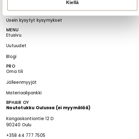
Kiellä
Evästeiden hallinta
Usein kysytyt kysymykset
MENU
Etusivu
Uutuudet
Blogi
PRO
Oma tili
Jälleenmyyjät
Materiaalipankki
BPHAIR OY
Noutotukku Oulussa (ei myymälää)
Kangaskontiontie 12 D
90240 Oulu
+358 44 777 7505