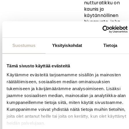
nutturatikku on
kaunis ja
käytännöllinen
hiusasuste, joka
tuo
kampaukseesi
tyylikkyyttä
Suostumus
Yksityiskohdat
Tietoja
kauniin kiiltävän
marmoripinnan
avulla. Klassisen
nutturatikun
Tämä sivusto käyttää evästeitä
avulla voit loihtia
Käytämme evästeitä tarjoamamme sisällön ja mainosten
helposti ja
räätälöimiseen, sosiaalisen median ominaisuuksien
nopeasti erilaisia
tukemiseen ja kävijämäärämme analysoimiseen. Lisäksi
nutturakampauksia
jaamme sosiaalisen median, mainosalan ja analytiikka-alan
Nutturatikku on
kumppaneillemme tietoja siitä, miten käytät sivustoamme.
myös
Kumppanimme voivat yhdistää näitä tietoja muihin tietoihin,
hellävarainen
vaihtoehto
joita olet antanut heille tai joita on kerätty, kun olet käyttänyt
pitkien hiusten
heidän palvelujaan.