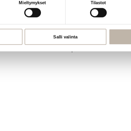
Mieltymykset
Tilastot
PRO
Oma tili
Salli valinta
Jälleenmyyjät
Materiaalipankki