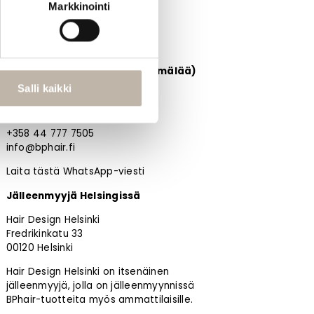
Markkinointi
BPHAIR OY
Noutotukku Oulussa (ei myymälää)
Salli kaikki
Kangaskontiontie 12 D
90240 Oulu
+358 44 777 7505
info@bphair.fi
Laita tästä WhatsApp-viesti
Jälleenmyyjä Helsingissä
Hair Design Helsinki
Fredrikinkatu 33
00120 Helsinki
Hair Design Helsinki on itsenäinen
jälleenmyyjä, jolla on jälleenmyynnissä
BPhair-tuotteita myös ammattilaisille.