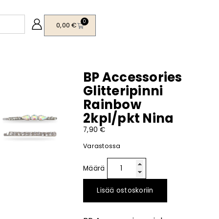
0
0,00
€
BP Accessories
Glitteripinni
Rainbow
2kpl/pkt Nina
7,90
€
Varastossa
Lisää ostoskoriin