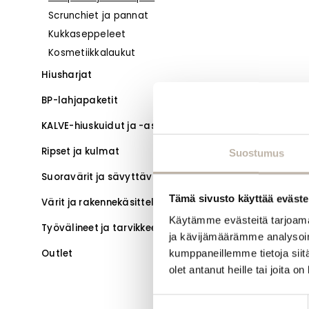
Scrunchiet ja pannat
Kukkaseppeleet
Kosmetiikkalaukut
Hiusharjat
BP-lahjapaketit
KALVE-hiuskuidut ja -asusteet
Ripset ja kulmat
Suostumus
Suoravärit ja sävyttävät hoitoaineet
Tämä sivusto käyttää eväste
Värit ja rakennekäsittelyt
Käytämme evästeitä tarjoama
Työvälineet ja tarvikkeet
ja kävijämäärämme analysoim
Outlet
kumppaneillemme tietoja siitä
olet antanut heille tai joita o
Suostumuksen