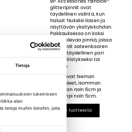
BP Accessories rainbow-
glitteripinnit ovat
täydellinen valinta, kun
haluat hiuksiisi iloisen ja
näyttävän yksityiskohdan.
Pakkauksessa on kaksi
kimaltelevaa pinniä, joissa
säihkyvät sateenkaaren
värit – täydellinen pari
arjen piristykseksi tai
juhlaan.
Tietoja
Pinnit ovat hieman
erikokoiset, isomman
leveys on noin 6cm ja
 ominaisuuksien tukemiseen
pienempi noin 5cm.
tiikka-alan
ietoja muihin tietoihin, joita
Kysy tuotteesta