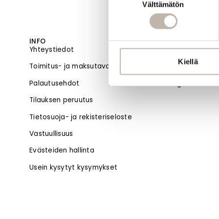
Välttämätön
valinta
INFO
MENU
Yhteystiedot
Etusivu
Kiellä
Toimitus- ja maksutavat
Uutuudet
Palautusehdot
Blogi
Tilauksen peruutus
Tietosuoja- ja rekisteriseloste
Vastuullisuus
Evästeiden hallinta
Usein kysytyt kysymykset