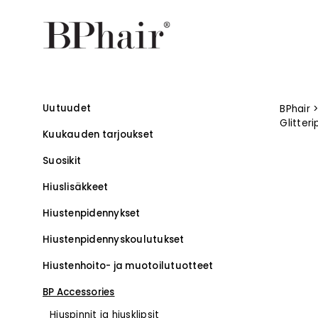
Uutuudet
BPhair
Glitter
Kuukauden tarjoukset
Suosikit
Hiuslisäkkeet
Hiustenpidennykset
Hiustenpidennys­koulutukset
–
Hiustenhoito- ja muotoilutuotteet
BP Accessories
Hiuspinnit ja hiusklipsit