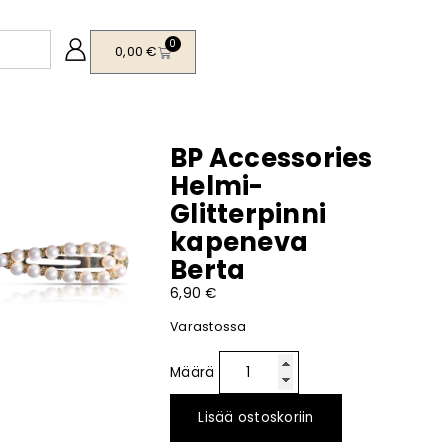
0
0,00
€
BP Accessories
Helmi-
Glitterpinni
kapeneva
Berta
6,90
€
Varastossa
Lisää ostoskoriin