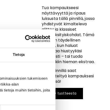
Tuo kampaukseesi
näyttävyyttä ja ripaus
luksusta tällä pinnillä, jossa
yhdistyvät kimalteleva
glitter ja klassiset
helmiyksityiskohdat. Tämä
pinni on täydellinen
valinta, kun haluat
korostaa hiustyyliäsi
Tietoja
juhlavasti – tai tuoda
arkilookiin hieman ekstraa.
Tällä pinnillä saat
viimeisteltyä kampauksesi
 ominaisuuksien tukemiseen
hetkessä!
tiikka-alan
ietoja muihin tietoihin, joita
Kysy tuotteesta