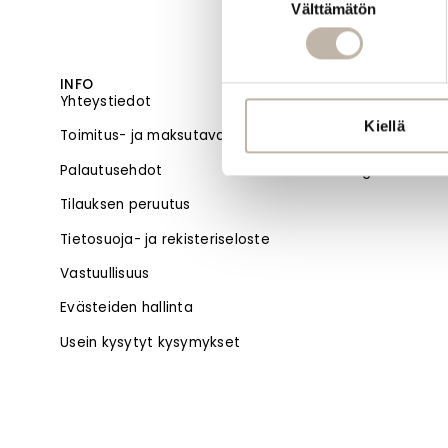
Välttämätön
valinta
INFO
MENU
Yhteystiedot
Etusivu
Kiellä
Toimitus- ja maksutavat
Uutuudet
Palautusehdot
Blogi
Tilauksen peruutus
Tietosuoja- ja rekisteriseloste
Vastuullisuus
Evästeiden hallinta
Usein kysytyt kysymykset