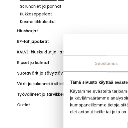
Scrunchiet ja pannat
Kukkaseppeleet
Kosmetiikkalaukut
Hiusharjat
BP-lahjapaketit
KALVE-hiuskuidut ja -asusteet
Ripset ja kulmat
Suostumus
Suoravärit ja sävyttävät hoitoaineet
Tämä sivusto käyttää eväste
Värit ja rakennekäsittelyt
Käytämme evästeitä tarjoama
Työvälineet ja tarvikkeet
ja kävijämäärämme analysoim
Outlet
kumppaneillemme tietoja siitä
olet antanut heille tai joita o
Suostumuksen