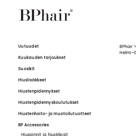
Uutuudet
BPhair
Helmi-G
Kuukauden tarjoukset
Suosikit
Hiuslisäkkeet
Hiustenpidennykset
Hiustenpidennys­koulutukset
–
Hiustenhoito- ja muotoilutuotteet
BP Accessories
Hiuspinnit ja hiusklipsit