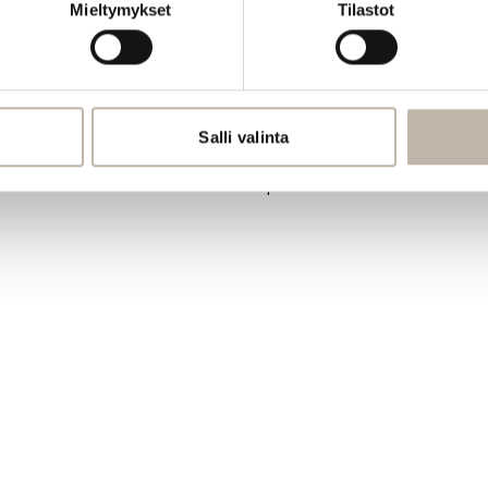
Mieltymykset
Tilastot
PRO
Oma tili
Salli valinta
Jälleenmyyjät
Materiaalipankki