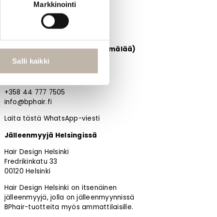
Markkinointi
BPHAIR OY
Noutotukku Oulussa (ei myymälää)
Salli kaikki
Kangaskontiontie 12 D
90240 Oulu
+358 44 777 7505
info@bphair.fi
Laita tästä WhatsApp-viesti
Jälleenmyyjä Helsingissä
Hair Design Helsinki
Fredrikinkatu 33
00120 Helsinki
Hair Design Helsinki on itsenäinen
jälleenmyyjä, jolla on jälleenmyynnissä
BPhair-tuotteita myös ammattilaisille.