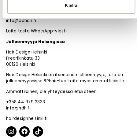
90240 Oulu
Kiellä
+358 44 777 7505
info@bphair.fi
Laita tästä WhatsApp-viesti
Jälleenmyyjä Helsingissä
Hair Design Helsinki
Fredrikinkatu 33
00120 Helsinki
Hair Design Helsinki on itsenäinen jälleenmyyjä, jolla on
jälleenmyynnissä BPhair-tuotteita myös ammattilaisille.
Ammattilainen, ole yhteydessä etukäteen:
+358 44 979 2333
info@hdh.fi
hairdesignhelsinki.fi