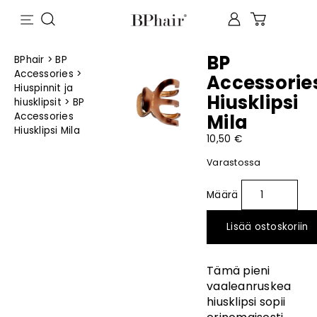
BP
BPhair
>
BP
Accessories
>
Accessorie
Hiuspinnit ja
Hiusklipsi
hiusklipsit
>
BP
Accessories
Mila
Hiusklipsi Mila
10,50
€
Varastossa
Lisää ostoskoriin
Tämä pieni
vaaleanruskea
hiusklipsi sopii