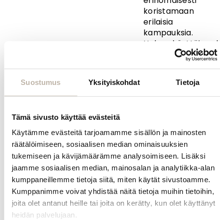
erinomaisesti
koristamaan
erilaisia
kampauksia.
Helppokäyttöisyyd
ja tyylikkyyden
ansiosta sopii
niin arkeen kuin
Suostumus
Yksityiskohdat
Tietoja
juhlaan.
Kysy
Tämä sivusto käyttää evästeitä
tuotteesta
Käytämme evästeitä tarjoamamme sisällön ja mainosten
räätälöimiseen, sosiaalisen median ominaisuuksien
INFO
tukemiseen ja kävijämäärämme analysoimiseen. Lisäksi
Yhteystiedot
jaamme sosiaalisen median, mainosalan ja analytiikka-alan
Toimitus- ja maksutavat
kumppaneillemme tietoja siitä, miten käytät sivustoamme.
Kumppanimme voivat yhdistää näitä tietoja muihin tietoihin,
Palautusehdot
joita olet antanut heille tai joita on kerätty, kun olet käyttänyt
Tilauksen peruutus
heidän palvelujaan.