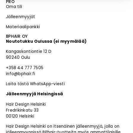
PRO
Oma tili
Jälleenmyyjät
Materiaalipankki
BPHAIR OY
Noutotukku Oulussa (ei myymälää)
Kangaskontiontie 12 D
90240 Oulu
+358 44 777 7505
info@bphair.fi
Laita tästä WhatsApp-viesti
Jälleenmyyjä Helsingissä
Hair Design Helsinki
Fredrikinkatu 33
00120 Helsinki
Hair Design Helsinki on itsenäinen jälleenmyyjä, jolla on
jälleenmyynnissä BPhair-tuotteita myös ammattilaisille.