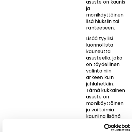
asuste on kaunis
ja
monikäyttöinen
lisä hiuksiin tai
ranteeseen.
Lisää tyyliisi
luonnollista
kauneutta
asusteella, joka
on täydellinen
valinta niin
arkeen kuin
juhlahetkiin.
Tämä kukkainen
asuste on
monikäyttöinen
ja voi toimia
kauniina lisänä
sekä hiuksissa
että ranteessa.