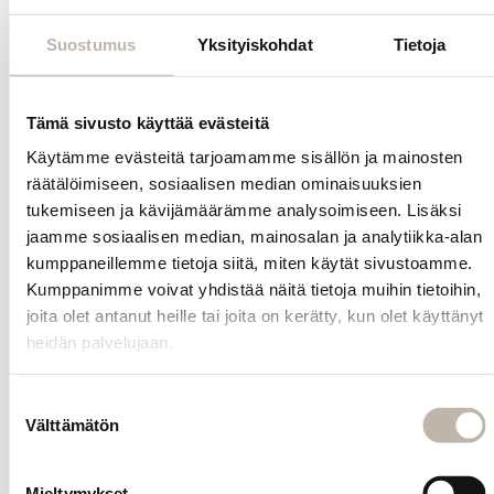
Sopii
täydellisesti
Suostumus
Yksityiskohdat
Tietoja
yhteen
esimerkiksi
kukkaseppeleen
Tämä sivusto käyttää evästeitä
kanssa.
Käytämme evästeitä tarjoamamme sisällön ja mainosten
Tämä kukka-
räätälöimiseen, sosiaalisen median ominaisuuksien
asuste on
tukemiseen ja kävijämäärämme analysoimiseen. Lisäksi
ihanteellinen
jaamme sosiaalisen median, mainosalan ja analytiikka-alan
valinta, jos
kumppaneillemme tietoja siitä, miten käytät sivustoamme.
haluat lisätä
Kumppanimme voivat yhdistää näitä tietoja muihin tietoihin,
asuusi ja päiviisi
joita olet antanut heille tai joita on kerätty, kun olet käyttänyt
raikkautta ja
kauneutta
heidän palvelujaan.
luonnollisella
tavalla!
Suostumuksen
Välttämätön
valinta
Kysy
tuotteesta
Mieltymykset