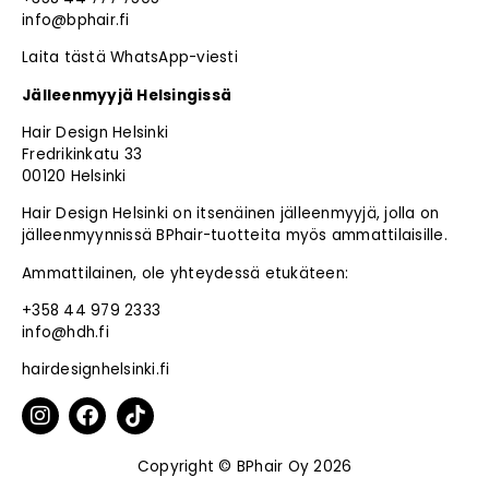
info@bphair.fi
Laita tästä WhatsApp-viesti
Jälleenmyyjä Helsingissä
Hair Design Helsinki
Fredrikinkatu 33
00120 Helsinki
Hair Design Helsinki on itsenäinen jälleenmyyjä, jolla on
jälleenmyynnissä BPhair-tuotteita myös ammattilaisille.
Ammattilainen, ole yhteydessä etukäteen:
+358 44 979 2333
info@hdh.fi
hairdesignhelsinki.fi
Copyright © BPhair Oy 2026