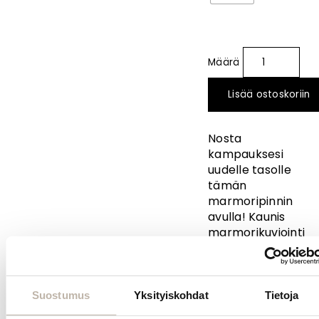
Lisää ostoskoriin
Nosta
kampauksesi
uudelle tasolle
tämän
marmoripinnin
avulla! Kaunis
marmorikuviointi
vangitsee
katseet ja
kapeneva
muoto antaa
Suostumus
Yksityiskohdat
Tietoja
kampaukselle