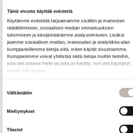
modernia
ilmettä.
Tämä sivusto käyttää evästeitä
Pinnin leveys
Käytämme evästeitä tarjoamamme sisällön ja mainosten
noin 8,3 cm.
räätälöimiseen, sosiaalisen median ominaisuuksien
tukemiseen ja kävijämäärämme analysoimiseen. Lisäksi
jaamme sosiaalisen median, mainosalan ja analytiikka-alan
kumppaneillemme tietoja siitä, miten käytät sivustoamme.
Kysy
Kumppanimme voivat yhdistää näitä tietoja muihin tietoihin,
tuotteesta
joita olet antanut heille tai joita on kerätty, kun olet käyttänyt
heidän palvelujaan.
INFO
Yhteystiedot
Suostumuksen
Välttämätön
valinta
Toimitus- ja maksutavat
Palautusehdot
Mieltymykset
Tilauksen peruutus
Tietosuoja- ja rekisteriseloste
Tilastot