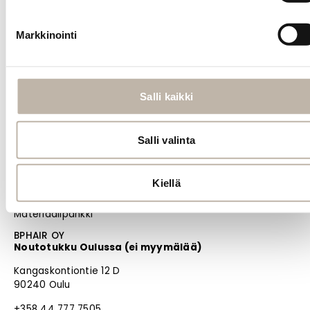
Vastuullisuus
Evästeiden hallinta
Markkinointi
Usein kysytyt kysymykset
MENU
Etusivu
Salli kaikki
Uutuudet
Blogi
Salli valinta
PRO
Oma tili
Kiellä
Jälleenmyyjät
Materiaalipankki
BPHAIR OY
Noutotukku Oulussa (ei myymälää)
Kangaskontiontie 12 D
90240 Oulu
+358 44 777 7505