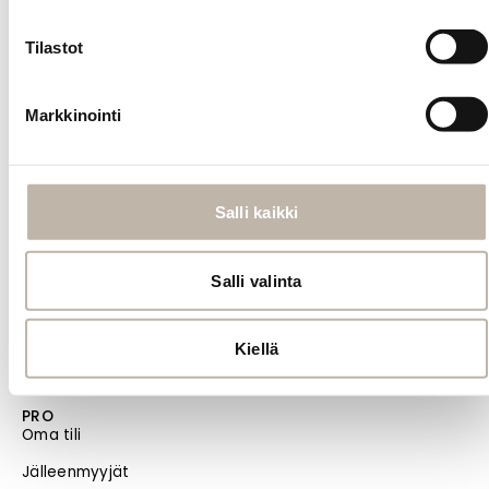
Toimitus- ja maksutavat
Tilastot
Palautusehdot
Tilauksen peruutus
Markkinointi
Tietosuoja- ja rekisteriseloste
Vastuullisuus
Salli kaikki
Evästeiden hallinta
Usein kysytyt kysymykset
Salli valinta
MENU
Etusivu
Uutuudet
Kiellä
Blogi
PRO
Oma tili
Jälleenmyyjät