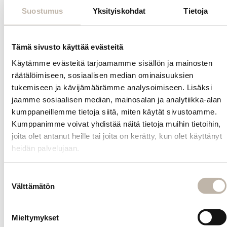
Kevyt neulos ja
Suostumus
Yksityiskohdat
Tietoja
kauniit laskokset
tekevät
pannasta
Tämä sivusto käyttää evästeitä
huolitellun
näköisen
Käytämme evästeitä tarjoamamme sisällön ja mainosten
asusteen.
räätälöimiseen, sosiaalisen median ominaisuuksien
tukemiseen ja kävijämäärämme analysoimiseen. Lisäksi
Pannan leveys
jaamme sosiaalisen median, mainosalan ja analytiikka-alan
noin 6cm ja
kumppaneillemme tietoja siitä, miten käytät sivustoamme.
korkeus noin
Kumppanimme voivat yhdistää näitä tietoja muihin tietoihin,
2cm.
joita olet antanut heille tai joita on kerätty, kun olet käyttänyt
heidän palvelujaan.
Kysy
Suostumuksen
tuotteesta
Välttämätön
valinta
INFO
Mieltymykset
Yhteystiedot