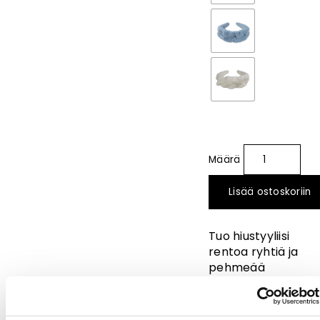
Lisää ostoskoriin
Tuo hiustyyliisi
rentoa ryhtiä ja
pehmeää
tekstuuria tällä
neulotulla
laskospannalla.