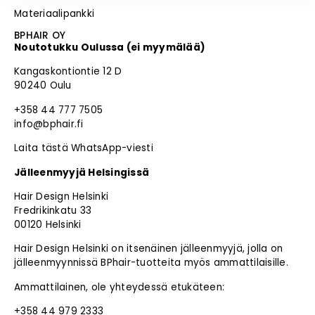
Materiaalipankki
BPHAIR OY
Noutotukku Oulussa (ei myymälää)
Kangaskontiontie 12 D
90240 Oulu
+358 44 777 7505
info@bphair.fi
Laita tästä WhatsApp-viesti
Jälleenmyyjä Helsingissä
Hair Design Helsinki
Fredrikinkatu 33
00120 Helsinki
Hair Design Helsinki on itsenäinen jälleenmyyjä, jolla on
jälleenmyynnissä BPhair-tuotteita myös ammattilaisille.
Ammattilainen, ole yhteydessä etukäteen:
+358 44 979 2333