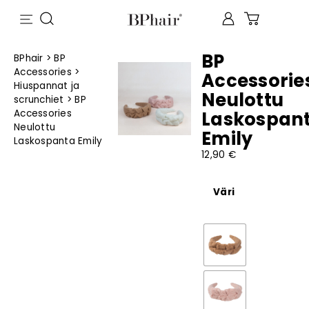
BP
BPhair
>
BP
Accessories
>
Accessorie
Hiuspannat ja
Neulottu
scrunchiet
>
BP
Accessories
Laskospan
Neulottu
Emily
Laskospanta Emily
12,90
€
Väri