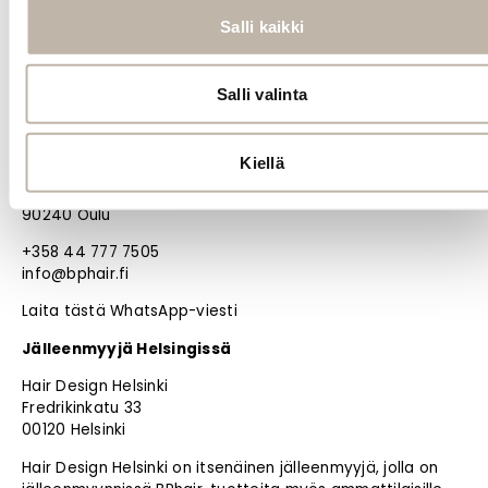
PRO
Salli kaikki
Oma tili
Jälleenmyyjät
Salli valinta
Materiaalipankki
BPHAIR OY
Noutotukku Oulussa (ei myymälää)
Kiellä
Kangaskontiontie 12 D
90240 Oulu
+358 44 777 7505
info@bphair.fi
Laita tästä WhatsApp-viesti
Jälleenmyyjä Helsingissä
Hair Design Helsinki
Fredrikinkatu 33
00120 Helsinki
Hair Design Helsinki on itsenäinen jälleenmyyjä, jolla on