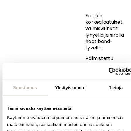
Erittäin
korkealaatuiset
valmisviuhkat
lyhyellä ja sirolla
heat bond-
tyvellä.
Valmistettu
Kiinassa
korealaisesta
korkealaatuisesta
silkkikuidusta.
Suostumus
Yksityiskohdat
Tietoja
Vegaaninen
Vahvuus 0.05
Tämä sivusto käyttää evästeitä
Käytämme evästeitä tarjoamamme sisällön ja mainosten
Kysy
räätälöimiseen, sosiaalisen median ominaisuuksien
tuotteesta