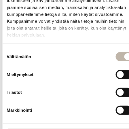
tukemiseen ja kävijämäärämme analysoimiseen. Lisäksi
jaamme sosiaalisen median, mainosalan ja analytiikka-alan
INFO
kumppaneillemme tietoja siitä, miten käytät sivustoamme.
Yhteystiedot
Kumppanimme voivat yhdistää näitä tietoja muihin tietoihin,
joita olet antanut heille tai joita on kerätty, kun olet käyttänyt
Toimitus- ja maksutavat
heidän palvelujaan.
Palautusehdot
Tilauksen peruutus
Suostumuksen
Välttämätön
valinta
Tietosuoja- ja rekisteriseloste
Vastuullisuus
Mieltymykset
Evästeiden hallinta
Usein kysytyt kysymykset
Tilastot
MENU
Etusivu
Markkinointi
Uutuudet
Blogi