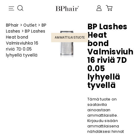
BP Lashes
BPhair
>
Outlet
>
BP
Lashes
>
BP Lashes
Heat
Heat bond
AMMATTILAISTUOTE
bond
Valmisviuhka 16
riviä 7D 0.05
Valmisviu
lyhyellä tyvellä
16 riviä 7D
0.05
lyhyellä
tyvellä
Tämä tuote on
saatavilla
ainoastaan
ammattilaisille.
Kirjaudu sisään
ammattilaisena
nähdäksesi hinnat