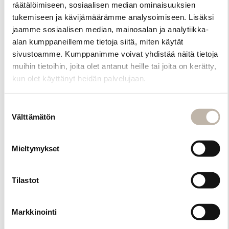
räätälöimiseen, sosiaalisen median ominaisuuksien
kappaletta
tukemiseen ja kävijämäärämme analysoimiseen. Lisäksi
silikonisia
jaamme sosiaalisen median, mainosalan ja analytiikka-
ripsiharjoja.
alan kumppaneillemme tietoja siitä, miten käytät
Saatavilla
sivustoamme. Kumppanimme voivat yhdistää näitä tietoja
neljässä kauniin
kimaltavassa
muihin tietoihin, joita olet antanut heille tai joita on kerätty,
sävyssä: musta,
kun olet käyttänyt heidän palvelujaan.
violetti,
vaaleanpunainen
Suostumuksen
sekä kirkas.
Välttämätön
valinta
Valikoimassamme
on saatavana
Mieltymykset
myös täysin
nukkaamattomat
BP Lashes -
Tilastot
mikroharjat.
Mikroharjat
täydentävät
Markkinointi
ripsiharjojen