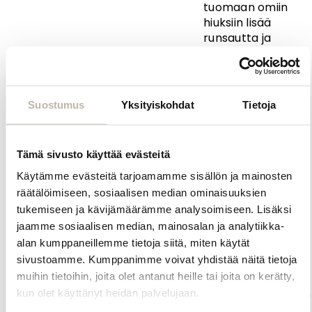
tuomaan omiin
hiuksiin lisää
runsautta ja
tuuheutta. Koko
pään
pidennykseen
tarvitaan
Suostumus
Yksityiskohdat
Tietoja
yleensä 4-6
pakettia,
halutusta
Tämä sivusto käyttää evästeitä
lopputuloksesta
ja omien hiusten
Käytämme evästeitä tarjoamamme sisällön ja mainosten
pituudesta
räätälöimiseen, sosiaalisen median ominaisuuksien
riippuen.
tukemiseen ja kävijämäärämme analysoimiseen. Lisäksi
jaamme sosiaalisen median, mainosalan ja analytiikka-
Ohut ja joustava
alan kumppaneillemme tietoja siitä, miten käytät
teippikiinnitys
sivustoamme. Kumppanimme voivat yhdistää näitä tietoja
tekee
lopputuloksesta
muihin tietoihin, joita olet antanut heille tai joita on kerätty,
huomaamattoman
kun olet käyttänyt heidän palvelujaan.
ja miellyttävän