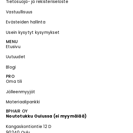
Tietosuoja- ja rekisteriseloste
Vastuullisuus
Evästeiden hallinta
Usein kysytyt kysymykset
MENU
Etusivu
Uutuudet
Blogi
PRO
Oma tili
Jälleenmyyjät
Materiaalipankki
BPHAIR OY
Noutotukku Oulussa (ei myymälää)
Kangaskontiontie 12 D
90240 Oulu