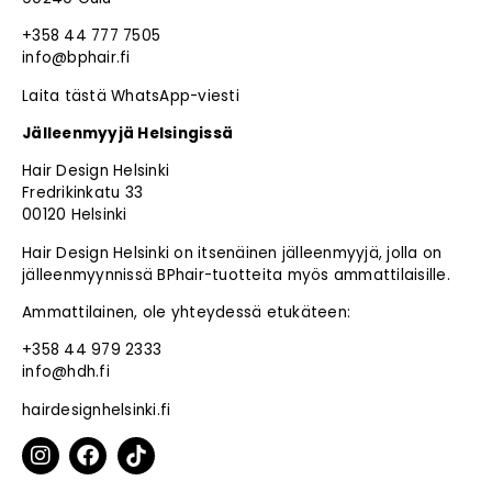
+358 44 777 7505
info@bphair.fi
Laita tästä WhatsApp-viesti
Jälleenmyyjä Helsingissä
Hair Design Helsinki
Fredrikinkatu 33
00120 Helsinki
Hair Design Helsinki on itsenäinen jälleenmyyjä, jolla on
jälleenmyynnissä BPhair-tuotteita myös ammattilaisille.
Ammattilainen, ole yhteydessä etukäteen:
+358 44 979 2333
info@hdh.fi
hairdesignhelsinki.fi