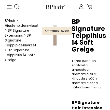
BP
BPhair
>
Hiustenpidennykset
Signature
>
BP Signature
Ammattilaistuote
Teippihius
Extensions
>
BP
Signature
14 Soft
Teippipidennykset
Greige
>
BP Signature
Teippihius 14 Soft
Greige
Tämä tuote on
saatavilla
ainoastaan
ammattilaisille.
Kirjaudu sisään
ammattilaisena
nähdäksesi hinnat
BP Signature
Hair Extension