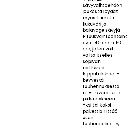
sävyvaihtoehdon
joukosta löydät
myös kauniita
liukuväri ja
balayage sävyjä.
Pituusvaihtoehtoin
ovat 40 cm ja 50
cm, joten voit
valita itsellesi
sopivan
mittaisen
lopputuloksen –
kevyestä
tuuhennuksesta
näyttävämpään
pidennykseen.
Yksi tai kaksi
pakettia riittää
usein
tuuhennokseen,