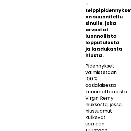
-
teippipidennykse
on suunniteltu
sinulle, joka
arvostat
luonnollista
lopputulosta
ja laadukasta
hiusta.
Pidennykset
valmistetaan
100 %
aasialaisesta
kuorimattomasta
Virgin Remy-
hiuksesta, jossa
hiussuomut
kulkevat
samaan
suuntaan.