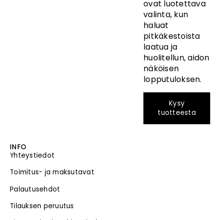
ovat luotettava
valinta, kun
haluat
pitkäkestoista
laatua ja
huolitellun, aidon
näköisen
lopputuloksen.
Kysy
tuotteesta
INFO
Yhteystiedot
Toimitus- ja maksutavat
Palautusehdot
Tilauksen peruutus