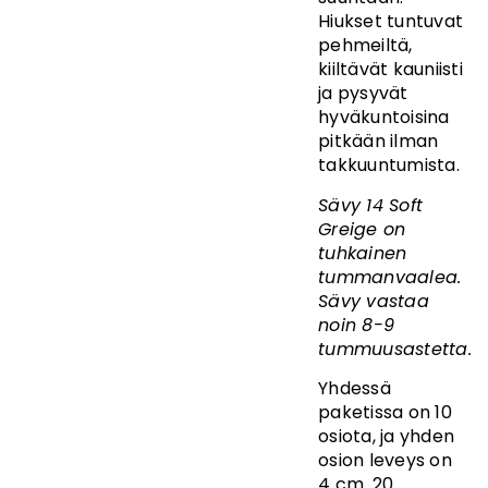
Hiukset tuntuvat
pehmeiltä,
kiiltävät kauniisti
ja pysyvät
hyväkuntoisina
pitkään ilman
takkuuntumista.
Sävy 14 Soft
Greige on
tuhkainen
tummanvaalea.
Sävy vastaa
noin 8-9
tummuusastetta.
Yhdessä
paketissa on 10
osiota, ja yhden
osion leveys on
4 cm. 20