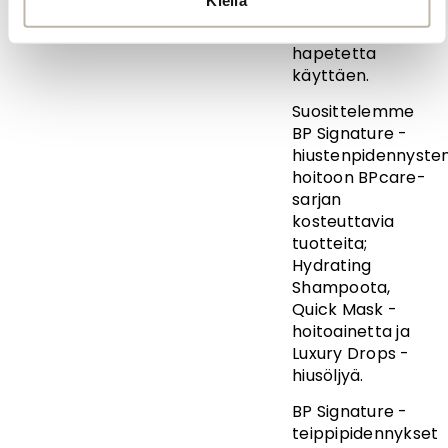
hapeteväreillä
matalaa
hapetetta
käyttäen.
Suosittelemme
BP Signature -
hiustenpidennyste
hoitoon BPcare-
sarjan
kosteuttavia
tuotteita;
Hydrating
Shampoota,
Quick Mask -
hoitoainetta ja
Luxury Drops -
hiusöljyä.
BP Signature -
teippipidennykset