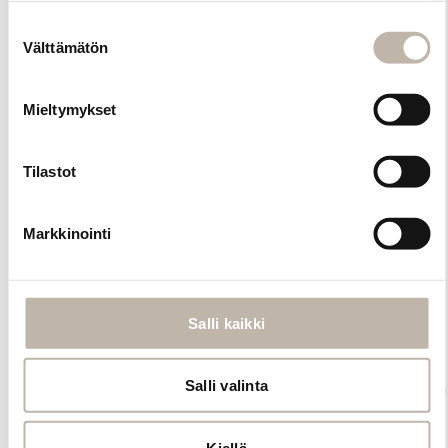
käyttää.
Suostumuksen
Pidennykset
Välttämätön
valinta
sulautuvat omiin
hiuksiin
luonnollisesti ja
Mieltymykset
niitä voi
muotoilla kuten
omiakin hiuksia;
Tilastot
kihartaa ja
suoristaa
Markkinointi
matalalla max.
180 asteen
lämpötilalla,
usein
pienempikin
Salli kaikki
lämpö riittää. BP
Signature -
Salli valinta
hiustenpidennyksiä
voi sävyttää
suoraväreillä tai
Kiellä