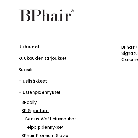
Uutuudet
BPhair
Signatu
Kuukauden tarjoukset
Carame
Suosikit
Hiuslisäkkeet
Hiustenpidennykset
BPdaily
BP Signature
–
Genius Weft hiusnauhat
–
Teippipidennykset
–
BPhair Premium Slavic