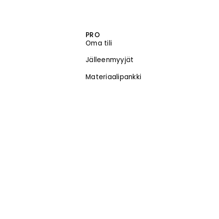
PRO
Oma tili
Jälleenmyyjät
Materiaalipankki