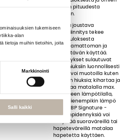
hiusten pituudesta
riippuen.
Ohut ja joustava
 ominaisuuksien tukemiseen
teippikiinnitys tekee
tiikka-alan
lopputuloksesta
ietoja muihin tietoihin, joita
huomaamattoman ja
miellyttävän käyttää.
Pidennykset sulautuvat
omiin hiuksiin luonnollisesti
Markkinointi
ja niitä voi muotoilla kuten
omiakin hiuksia; kihartaa ja
suoristaa matalalla max.
180 asteen lämpötilalla,
usein pienempikin lämpö
riittää. BP Signature -
Salli kaikki
hiustenpidennyksiä voi
sävyttää suoraväreillä tai
hapeteväreillä matalaa
hapetetta käyttäen.