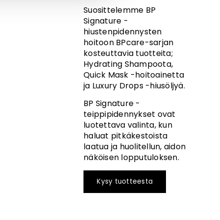
Suosittelemme BP
Signature -
hiustenpidennysten
hoitoon BPcare-sarjan
kosteuttavia tuotteita;
Hydrating Shampoota,
Quick Mask -hoitoainetta
ja Luxury Drops -hiusöljyä.
BP Signature -
teippipidennykset ovat
luotettava valinta, kun
haluat pitkäkestoista
laatua ja huolitellun, aidon
näköisen lopputuloksen.
Kysy tuotteesta