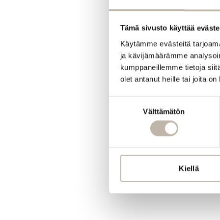
Tämä sivusto käyttää eväste
Käytämme evästeitä tarjoama
ja kävijämäärämme analysoim
kumppaneillemme tietoja siitä
olet antanut heille tai joita o
Suostumuksen
Välttämätön
valinta
Kiellä