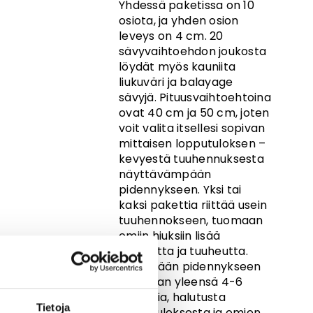
Yhdessä paketissa on 10
osiota, ja yhden osion
leveys on 4 cm. 20
sävyvaihtoehdon joukosta
löydät myös kauniita
liukuväri ja balayage
sävyjä. Pituusvaihtoehtoina
ovat 40 cm ja 50 cm, joten
voit valita itsellesi sopivan
mittaisen lopputuloksen –
kevyestä tuuhennuksesta
näyttävämpään
pidennykseen. Yksi tai
kaksi pakettia riittää usein
tuuhennokseen, tuomaan
omiin hiuksiin lisää
runsautta ja tuuheutta.
Koko pään pidennykseen
tarvitaan yleensä 4-6
pakettia, halutusta
Tietoja
lopputuloksesta ja omien