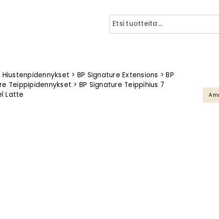
>
Hiustenpidennykset
>
BP Signature Extensions
>
BP
re Teippipidennykset
>
BP Signature Teippihius 7
l Latte
Amm