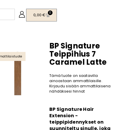
0
0,00
€
BP Signature
Teippihius 7
attilaistuote
Caramel Latte
Tämä tuote on saatavilla
ainoastaan ammattilaisille.
Kirjaudu sisään ammattilaisena
nähdäksesi hinnat
BP Signature Hair
Extension -
teippipidennykset on
suunniteltu sinulle, joka