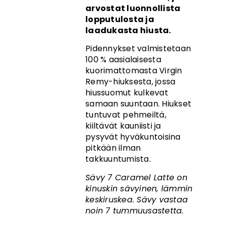
arvostat luonnollista
lopputulosta ja
laadukasta hiusta.
Pidennykset valmistetaan
100 % aasialaisesta
kuorimattomasta Virgin
Remy-hiuksesta, jossa
hiussuomut kulkevat
samaan suuntaan. Hiukset
tuntuvat pehmeiltä,
kiiltävät kauniisti ja
pysyvät hyväkuntoisina
pitkään ilman
takkuuntumista.
Sävy 7 Caramel Latte on
kinuskin sävyinen, lämmin
keskiruskea. Sävy vastaa
noin 7 tummuusastetta.