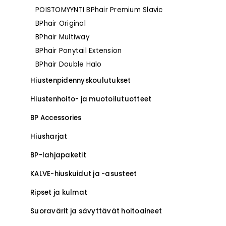
POISTOMYYNTI BPhair Premium Slavic
–
BPhair Original
BPhair Multiway
BPhair Ponytail Extension
BPhair Double Halo
Hiustenpidennys­koulutukset
–
Hiustenhoito- ja muotoilutuotteet
BP Accessories
Hiusharjat
BP-lahjapaketit
KALVE-hiuskuidut ja -asusteet
Ripset ja kulmat
Suoravärit ja sävyttävät hoitoaineet