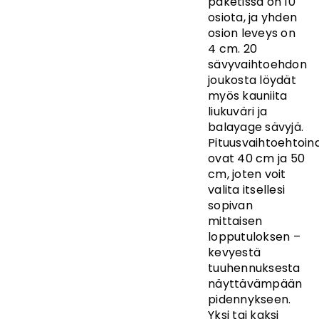
paketissa on 10
osiota, ja yhden
osion leveys on
4 cm. 20
sävyvaihtoehdon
joukosta löydät
myös kauniita
liukuväri ja
balayage sävyjä.
Pituusvaihtoehtoin
ovat 40 cm ja 50
cm, joten voit
valita itsellesi
sopivan
mittaisen
lopputuloksen –
kevyestä
tuuhennuksesta
näyttävämpään
pidennykseen.
Yksi tai kaksi