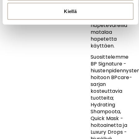
hiustenpidennyksiä
voi sävyttää
Kiellä
suoraväreillä tai
hapeteväreillä
matalaa
hapetetta
käyttäen.
Suosittelemme
BP Signature -
hiustenpidennyste
hoitoon BPcare-
sarjan
kosteuttavia
tuotteita;
Hydrating
Shampoota,
Quick Mask -
hoitoainetta ja
Luxury Drops -
hiusöljyä.