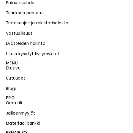
Palautusehdot
Tilauksen peruutus
Tietosuoja- ja rekisteriseloste
Vastuullisuus
Evästeiden hallinta
Usein kysytyt kysymykset
MENU
Etusivu
Uutuudet
Blogi
PRO
Oma tili
Jälleenmyyjät
Materiaalipankki
BPHAIR OY