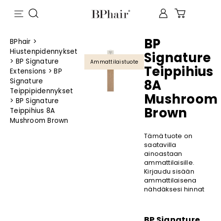
BP
BPhair
>
Hiustenpidennykset
Signature
>
BP Signature
Ammattilaistuote
Teippihius
Extensions
>
BP
Signature
8A
Teippipidennykset
Mushroom
>
BP Signature
Brown
Teippihius 8A
Mushroom Brown
Tämä tuote on
saatavilla
ainoastaan
ammattilaisille.
Kirjaudu sisään
ammattilaisena
nähdäksesi hinnat
BP Signature