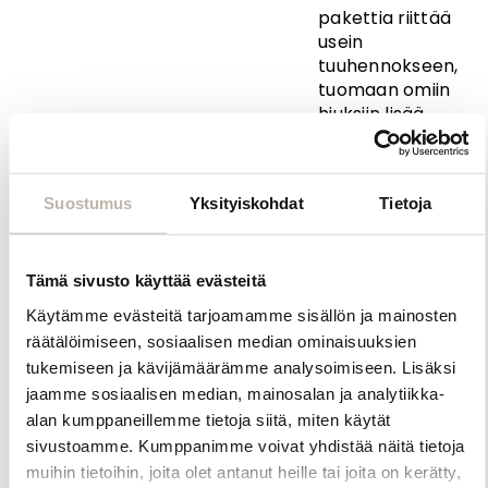
pakettia riittää
usein
tuuhennokseen,
tuomaan omiin
hiuksiin lisää
runsautta ja
tuuheutta. Koko
pään
Suostumus
Yksityiskohdat
Tietoja
pidennykseen
tarvitaan
yleensä 4-6
pakettia,
Tämä sivusto käyttää evästeitä
halutusta
Käytämme evästeitä tarjoamamme sisällön ja mainosten
lopputuloksesta
räätälöimiseen, sosiaalisen median ominaisuuksien
ja omien hiusten
tukemiseen ja kävijämäärämme analysoimiseen. Lisäksi
pituudesta
jaamme sosiaalisen median, mainosalan ja analytiikka-
riippuen.
alan kumppaneillemme tietoja siitä, miten käytät
Ohut ja joustava
sivustoamme. Kumppanimme voivat yhdistää näitä tietoja
teippikiinnitys
muihin tietoihin, joita olet antanut heille tai joita on kerätty,