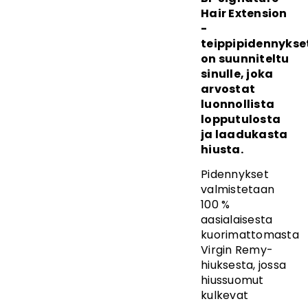
Hair Extension
-
teippipidennykse
on suunniteltu
sinulle, joka
arvostat
luonnollista
lopputulosta
ja laadukasta
hiusta.
Pidennykset
valmistetaan
100 %
aasialaisesta
kuorimattomasta
Virgin Remy-
hiuksesta, jossa
hiussuomut
kulkevat