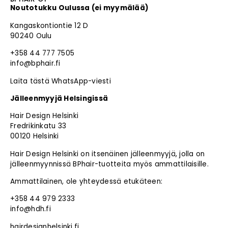
Noutotukku Oulussa (ei myymälää)
Kangaskontiontie 12 D
90240 Oulu
+358 44 777 7505
info@bphair.fi
Laita tästä WhatsApp-viesti
Jälleenmyyjä Helsingissä
Hair Design Helsinki
Fredrikinkatu 33
00120 Helsinki
Hair Design Helsinki on itsenäinen jälleenmyyjä, jolla on
jälleenmyynnissä BPhair-tuotteita myös ammattilaisille.
Ammattilainen, ole yhteydessä etukäteen:
+358 44 979 2333
info@hdh.fi
hairdesignhelsinki.fi