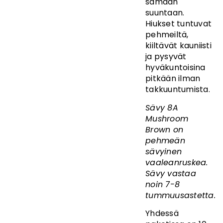
samaan
suuntaan.
Hiukset tuntuvat
pehmeiltä,
kiiltävät kauniisti
ja pysyvät
hyväkuntoisina
pitkään ilman
takkuuntumista.
Sävy 8A
Mushroom
Brown on
pehmeän
sävyinen
vaaleanruskea.
Sävy vastaa
noin 7-8
tummuusastetta.
Yhdessä