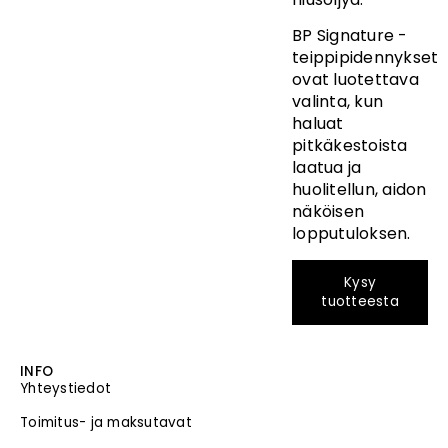
BP Signature -
teippipidennykset
ovat luotettava
valinta, kun
haluat
pitkäkestoista
laatua ja
huolitellun, aidon
näköisen
lopputuloksen.
Kysy
tuotteesta
INFO
Yhteystiedot
Toimitus- ja maksutavat