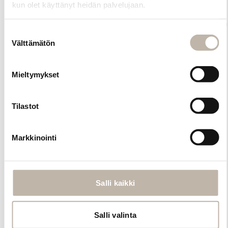
tekee
kun olet käyttänyt heidän palvelujaan.
lopputuloksesta
huomaamattoman
Suostumuksen
ja miellyttävän
Välttämätön
käyttää.
valinta
Pidennykset
sulautuvat omiin
Mieltymykset
hiuksiin
luonnollisesti ja
niitä voi
Tilastot
muotoilla kuten
omiakin hiuksia;
kihartaa ja
Markkinointi
suoristaa
matalalla max.
180 asteen
lämpötilalla,
Salli kaikki
usein
pienempikin
lämpö riittää. BP
Salli valinta
Signature -