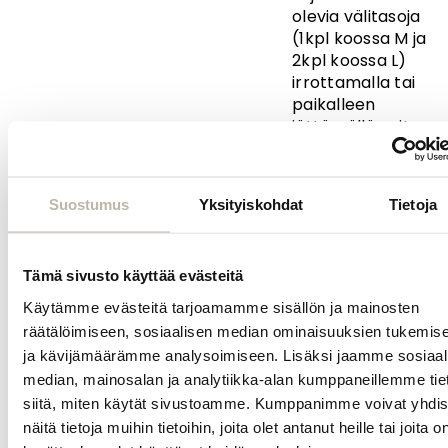
olevia välitasoja
(1kpl koossa M ja
2kpl koossa L)
irrottamalla tai
paikalleen
jättämällä voit
vaikuttaa kärryn
kokoon.
Yläosan ja
Suostumus
Yksityiskohdat
Tietoja
välitasojen
sisällä on
siirreltäviä
Tämä sivusto käyttää evästeitä
pystylevyjä,
Käytämme evästeitä tarjoamamme sisällön ja mainosten
joiden avulla voit
räätälöimiseen, sosiaalisen median ominaisuuksien tukemis
vaikuttaa
ja kävijämäärämme analysoimiseen. Lisäksi jaamme sosiaal
laatikon
median, mainosalan ja analytiikka-alan kumppaneillemme tie
jaotteluun ja
pitää tavarat
siitä, miten käytät sivustoamme. Kumppanimme voivat yhdis
paremmin
näitä tietoja muihin tietoihin, joita olet antanut heille tai joita o