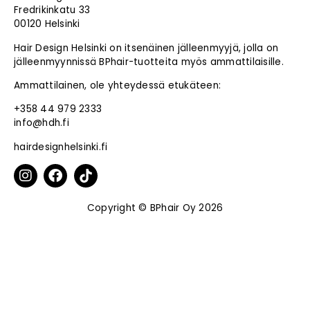
Fredrikinkatu 33
00120 Helsinki
Hair Design Helsinki on itsenäinen jälleenmyyjä, jolla on
jälleenmyynnissä BPhair-tuotteita myös ammattilaisille.
Ammattilainen, ole yhteydessä etukäteen:
+358 44 979 2333
info@hdh.fi
hairdesignhelsinki.fi
Copyright © BPhair Oy 2026