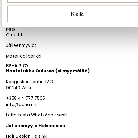
Uutuudet
Kiellä
Blogi
PRO
Oma tili
Jälleenmyyjät
Materiaalipankki
BPHAIR OY
Noutotukku Oulussa (ei myymälää)
Kangaskontiontie 12 D
90240 Oulu
+358 44 777 7505
info@bphair.fi
Laita tästä WhatsApp-viesti
Jälleenmyyjä Helsingissä
Hair Design Helsinki