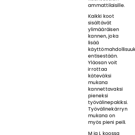
ammattilaisille.
Kaikki koot
sisältävät
ylimääräisen
kannen, joka
lisää
käyttömahdollisuuk
entisestään.
Yläosan voit
irrottaa
käteväksi
mukana
kannettavaksi
pieneksi
työvälinepakiksi.
Työvälinekärryn
mukana on
myös pieni peili.
M ja L koossa