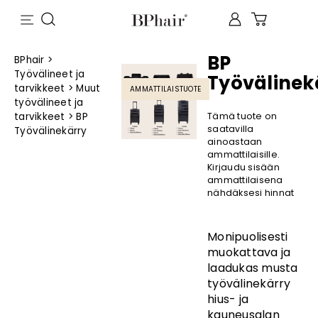
BP
BPhair
>
Työvälineet ja
Työvälinek
tarvikkeet
>
Muut
AMMATTILAISTUOTE
työvälineet ja
tarvikkeet
>
BP
Tämä tuote on
saatavilla
Työvälinekärry
ainoastaan
ammattilaisille.
Kirjaudu sisään
ammattilaisena
nähdäksesi hinnat
Monipuolisesti
muokattava ja
laadukas musta
työvälinekärry
hius- ja
kauneusalan