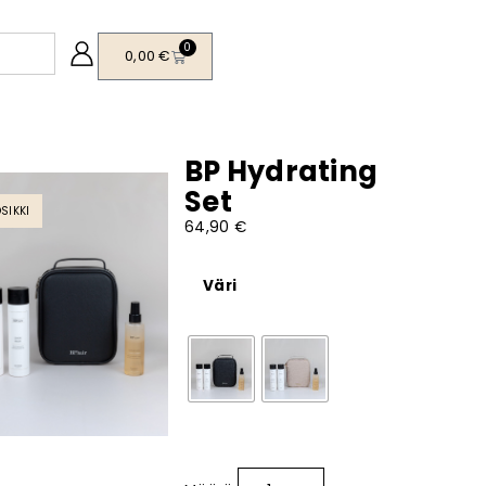
0
0,00
€
BP Hydrating
Set
SIKKI
64,90
€
Väri