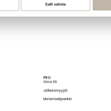
Salli valinta
PRO
Oma tili
Jälleenmyyjät
Materiaalipankki