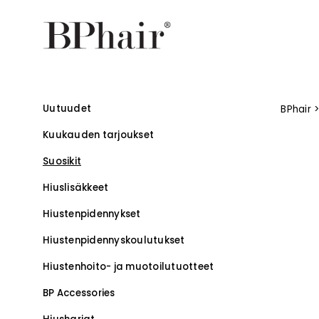
Uutuudet
BPhair
Kuukauden tarjoukset
Suosikit
Hiuslisäkkeet
Hiustenpidennykset
Hiustenpidennys­koulutukset
–
Hiustenhoito- ja muotoilutuotteet
BP Accessories