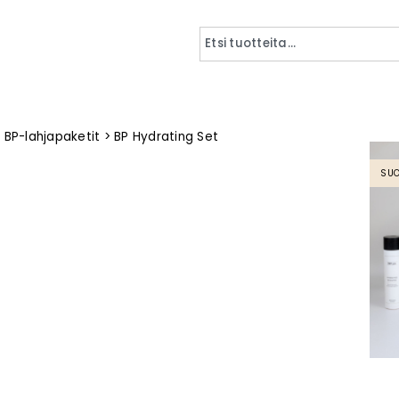
>
BP-lahjapaketit
>
BP Hydrating Set
SUO