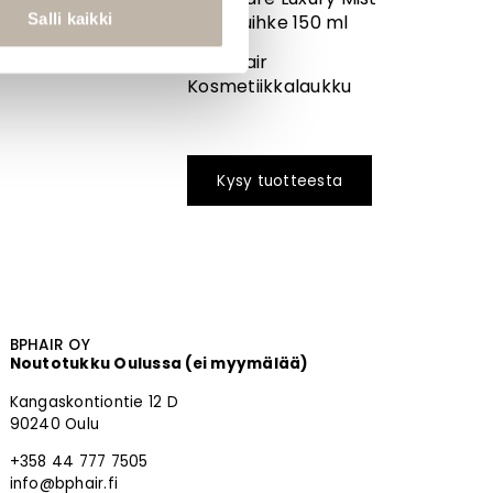
Salli kaikki
hoitosuihke 150 ml
1 x BPhair
Kosmetiikkalaukku
Kysy tuotteesta
BPHAIR OY
Noutotukku Oulussa (ei myymälää)
Kangaskontiontie 12 D
90240 Oulu
+358 44 777 7505
info@bphair.fi