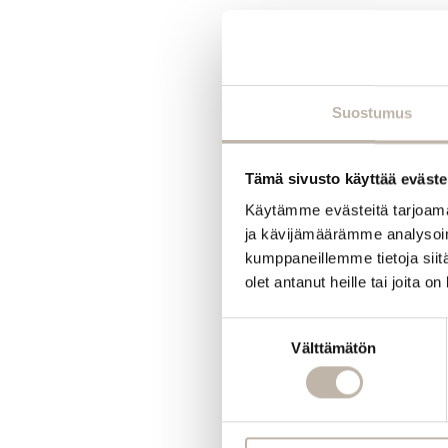
Suostumus
Tämä sivusto käyttää eväste
Käytämme evästeitä tarjoama
ja kävijämäärämme analysoim
kumppaneillemme tietoja siitä
olet antanut heille tai joita o
Suostumuksen
Välttämätön
valinta