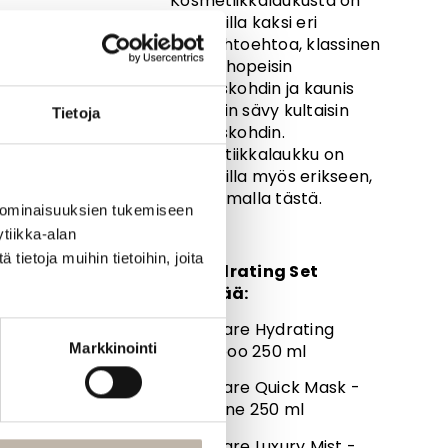
Kosmetiikkalaukusta on
saatavilla kaksi eri
värivaihtoehtoa, klassinen
musta hopeisin
yksityiskohdin ja kaunis
puuterin sävy kultaisin
Tietoja
yksityiskohdin.
Kosmetiikkalaukku on
saatavilla myös erikseen,
klikkaamalla tästä.
 ominaisuuksien tukemiseen
tiikka-alan
ietoja muihin tietoihin, joita
BP Hydrating Set
sisältää:
1 x BPcare Hydrating
Markkinointi
Shampoo 250 ml
1 x BPcare Quick Mask -
hoitoaine 250 ml
1 x BPcare Luxury Mist -