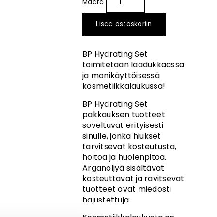
Lisää ostoskoriin
BP Hydrating Set
toimitetaan laadukkaassa
ja monikäyttöisessä
kosmetiikkalaukussa!
BP Hydrating Set
pakkauksen tuotteet
soveltuvat erityisesti
sinulle, jonka hiukset
tarvitsevat kosteutusta,
hoitoa ja huolenpitoa.
Arganöljyä sisältävät
kosteuttavat ja ravitsevat
tuotteet ovat miedosti
hajustettuja.