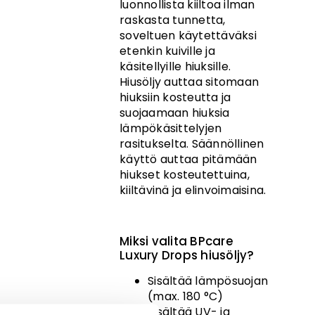
luonnollista kiiltoa ilman
raskasta tunnetta,
soveltuen käytettäväksi
etenkin kuiville ja
käsitellyille hiuksille.
Hiusöljy auttaa sitomaan
hiuksiin kosteutta ja
suojaamaan hiuksia
lämpökäsittelyjen
rasitukselta. Säännöllinen
käyttö auttaa pitämään
hiukset kosteutettuina,
kiiltävinä ja elinvoimaisina.
Miksi valita BPcare
Luxury Drops hiusöljy?
Sisältää lämpösuojan
(max. 180 °C)
Sisältää UV- ja