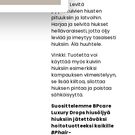
välissä. Levitä
pyyhekuivien hiusten
pituuksiin ja latvoihin.
Harjaa ja selvitä hiukset
hellävaraisesti, jotta öljy
leviää ja imeytyy tasaisesti
hiuksiin. Älä huuhtele.
Vinkki: Tuotetta voi
käyttää myös kuiviin
hiuksiin esimerkiksi
kampauksen viimeistelyyn,
se lisää kiiltoa, silottaa
hiuksen pintaa ja poistaa
sähköisyyttä.
Suosittelemme BPcare
Luxury Drops hiusöljyä
hiuksiin jätettäväksi
hoitotuotteeksi kaikille
BPhair-