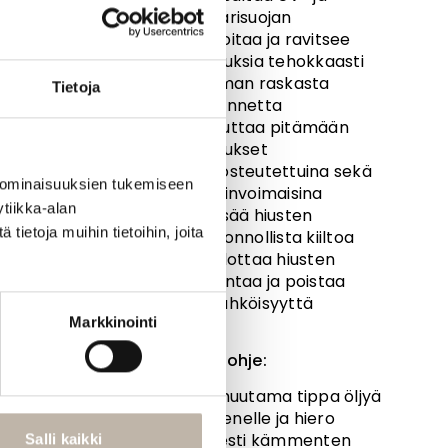
värisuojan
Hoitaa ja ravitsee
hiuksia tehokkaasti
ilman raskasta
Tietoja
tunnetta
Auttaa pitämään
hiukset
kosteutettuina sekä
 ominaisuuksien tukemiseen
elinvoimaisina
tiikka-alan
Lisää hiusten
ietoja muihin tietoihin, joita
luonnollista kiiltoa
Silottaa hiusten
pintaa ja poistaa
sähköisyyttä
Markkinointi
Käyttöohje:
Lisää muutama tippa öljyä
kämmenelle ja hiero
tasaisesti kämmenten
Salli kaikki