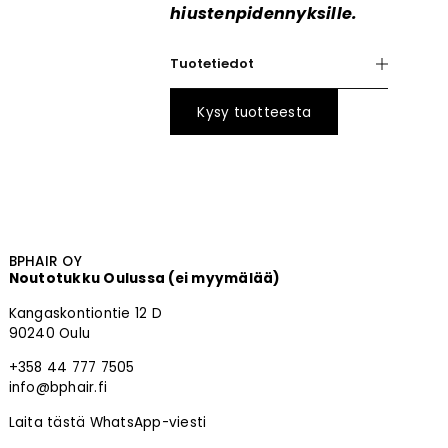
hiustenpidennyksille.
Tuotetiedot
Kysy tuotteesta
BPHAIR OY
Noutotukku Oulussa (ei myymälää)
Kangaskontiontie 12 D
90240 Oulu
+358 44 777 7505
info@bphair.fi
Laita tästä WhatsApp-viesti