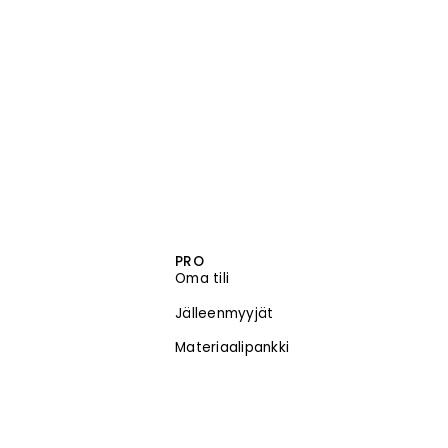
PRO
Oma tili
Jälleenmyyjät
Materiaalipankki