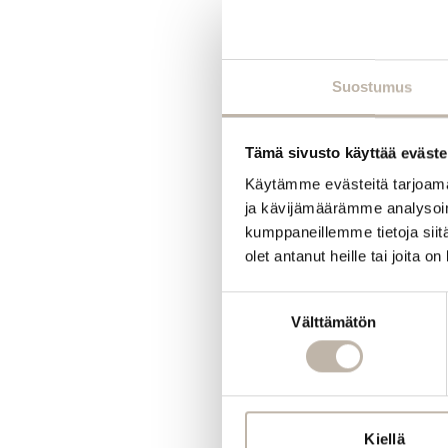
Suostumus
Tämä sivusto käyttää eväste
Käytämme evästeitä tarjoama
ja kävijämäärämme analysoim
kumppaneillemme tietoja siitä
olet antanut heille tai joita o
Suostumuksen
Välttämätön
valinta
Kiellä