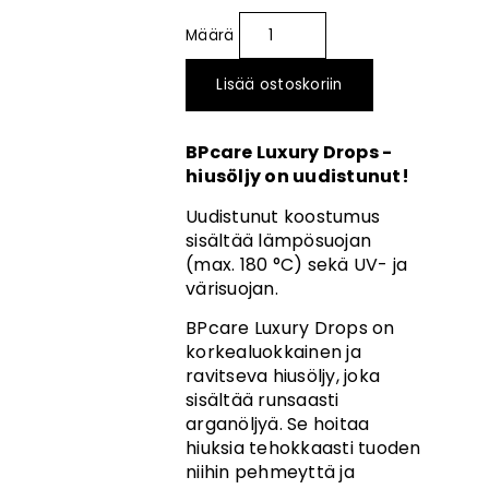
Lisää ostoskoriin
BPcare Luxury Drops -
hiusöljy on uudistunut!
Uudistunut koostumus
sisältää lämpösuojan
(max. 180 °C) sekä UV- ja
värisuojan.
BPcare Luxury Drops on
korkealuokkainen ja
ravitseva hiusöljy, joka
sisältää runsaasti
arganöljyä. Se hoitaa
hiuksia tehokkaasti tuoden
niihin pehmeyttä ja