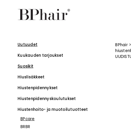
Uutuudet
BPhair
hiusten
Kuukauden tarjoukset
UUDIST
Suosikit
Hiuslisäkkeet
Hiustenpidennykset
Hiustenpidennys­koulutukset
–
Hiustenhoito- ja muotoilutuotteet
BPcare
BRBR