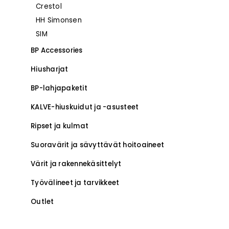
Crestol
–
HH Simonsen
SIM
BP Accessories
Hiusharjat
BP-lahjapaketit
KALVE-hiuskuidut ja -asusteet
Ripset ja kulmat
Suoravärit ja sävyttävät hoitoaineet
Värit ja rakennekäsittelyt
Työvälineet ja tarvikkeet
Outlet