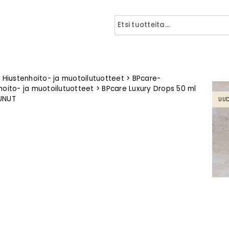
>
Hiustenhoito- ja muotoilutuotteet
>
BPcare-
hoito- ja muotoilutuotteet
>
BPcare Luxury Drops 50 ml
UNUT
UUD