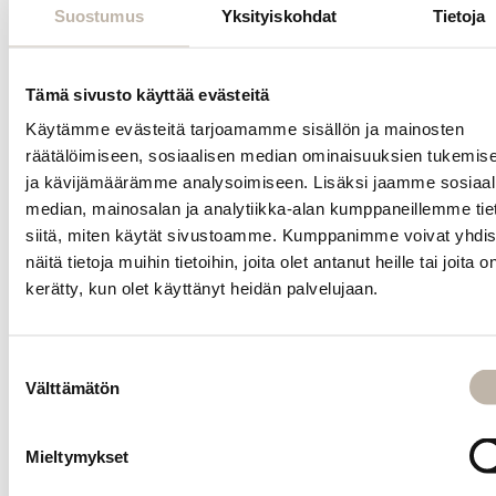
Suostumus
Yksityiskohdat
Tietoja
frivilliga
donatorer och
klipps alltid från
en hästsvans.
Tämä sivusto käyttää evästeitä
Håret kan
Käytämme evästeitä tarjoamamme sisällön ja mainosten
frägas med
räätälöimiseen, sosiaalisen median ominaisuuksien tukemis
direktfärger
ja kävijämäärämme analysoimiseen. Lisäksi jaamme sosiaal
samt tonande
median, mainosalan ja analytiikka-alan kumppaneillemme tie
balsam/färginpack
siitä, miten käytät sivustoamme. Kumppanimme voivat yhdis
EN – 100% Remy
näitä tietoja muihin tietoihin, joita olet antanut heille tai joita o
human hair
kerätty, kun olet käyttänyt heidän palvelujaan.
extensions with
tape-in
attachment for
Suostumuksen
lengthening and
Välttämätön
valinta
thickening.
Includes 10
pieces, each 4
Mieltymykset
cm wide, and 12