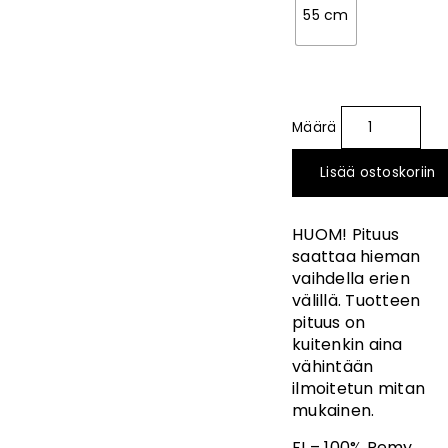
55 cm
Lisää ostoskoriin
HUOM! Pituus
saattaa hieman
vaihdella erien
välillä. Tuotteen
pituus on
kuitenkin aina
vähintään
ilmoitetun mitan
mukainen.
FI – 100% Remy