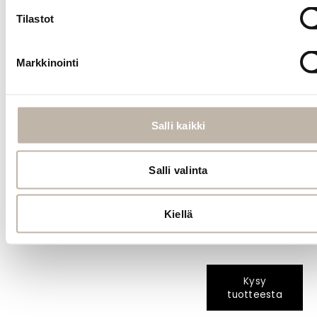
adhesive tabs.
For a full head,
Tilastot
approximately4
packs are
Markkinointi
needed. The raw
hair is sourced
from voluntary
donors and is
always cut from
Salli kaikki
a ponytail. The
hair can be
Salli valinta
colored with
direct dyes and
color-depositing
Kiellä
conditioners.
Kysy
tuotteesta