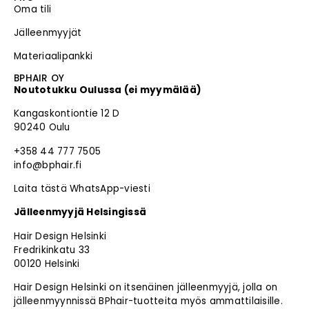
Oma tili
Jälleenmyyjät
Materiaalipankki
BPHAIR OY
Noutotukku Oulussa (ei myymälää)
Kangaskontiontie 12 D
90240 Oulu
+358 44 777 7505
info@bphair.fi
Laita tästä WhatsApp-viesti
Jälleenmyyjä Helsingissä
Hair Design Helsinki
Fredrikinkatu 33
00120 Helsinki
Hair Design Helsinki on itsenäinen jälleenmyyjä, jolla on
jälleenmyynnissä BPhair-tuotteita myös ammattilaisille.