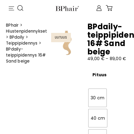
BPdaily-
BPhair
>
Hiustenpidennykset
teippipide
>
BPdaily
>
UUTUUS
16# Sand
Teippipidennys
>
BPdaily-
beige
teippipidennys 16#
49,00
€
–
89,00
€
Sand beige
Pituus
30 cm
40 cm