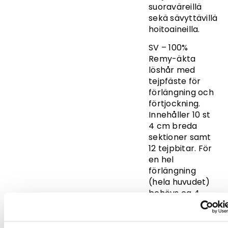
suoraväreillä
sekä sävyttävillä
hoitoaineilla.
SV – 100%
Remy-äkta
löshår med
tejpfäste för
förlängning och
förtjockning.
Innehåller 10 st
4 cm breda
sektioner samt
12 tejpbitar. För
en hel
förlängning
(hela huvudet)
behövs ca 4
paket.
Råhårsmaterialet
kommer från