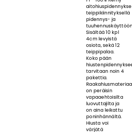
aitohiuspidennykse
teippikiinnityksellä
pidennys- ja
tuuhennuskäyttöön
Sisältää 10 kpl
4cm levyistä
osiota, sekä 12
teippipalaa.
Koko pään
hiustenpidennykse
tarvitaan noin 4
pakettia.
Raakahiusmateriaal
on peräisin
vapaaehtoisilta
luovuttajilta ja
on aina leikattu
poninhännältä.
Hiusta voi
värjätä