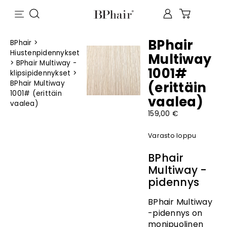
BPhair
BPhair
>
Hiustenpidennykset
Multiway
>
BPhair Multiway -
1001#
klipsipidennykset
>
BPhair Multiway
(erittäin
1001# (erittäin
vaalea)
vaalea)
159,00
€
Varasto loppu
BPhair
Multiway -
pidennys
BPhair Multiway
-pidennys on
monipuolinen