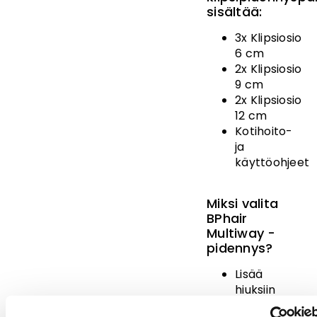
sisältää:
3x Klipsiosio
6 cm
2x Klipsiosio
9 cm
2x Klipsiosio
12 cm
Kotihoito-
ja
käyttöohjeet
Miksi valita
BPhair
Multiway -
pidennys?
Lisää
hiuksiin
pituutta,