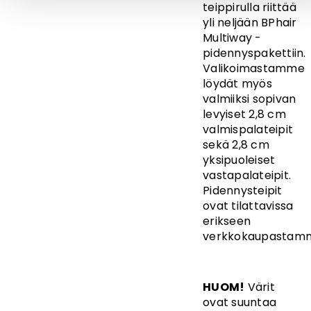
teippirulla riittää
yli neljään BPhair
Multiway -
pidennyspakettiin.
Valikoimastamme
löydät myös
valmiiksi sopivan
levyiset 2,8 cm
valmispalateipit
sekä
2,8 cm
yksipuoleiset
vastapalateipit.
Pidennysteipit
ovat tilattavissa
erikseen
verkkokaupastam
HUOM!
Värit
ovat suuntaa