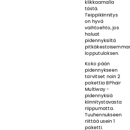
klikkaamalla
tästä.
Teippikiinnitys
on hyvä
vaihtoehto, jos
haluat
pidennyksiltä
pitkäkestoisemma
lopputuloksen.
Koko pään
pidennykseen
tarvitset noin 2
pakettia BPhair
Multiway -
pidennyksiä
kiinnitystavasta
riippumatta.
Tuuhennukseen
riittää usein 1
paketti.