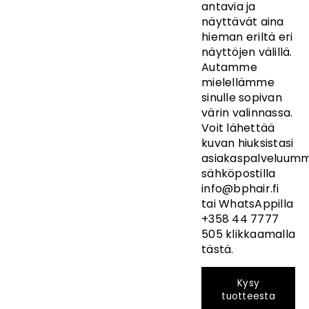
antavia ja
näyttävät aina
hieman eriltä eri
näyttöjen välillä.
Autamme
mielellämme
sinulle sopivan
värin valinnassa.
Voit lähettää
kuvan hiuksistasi
asiakaspalveluumm
sähköpostilla
info@bphair.fi
tai
WhatsAppilla
+358 44 7777
505 klikkaamalla
tästä
.
Kysy
tuotteesta