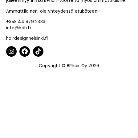
jälleenmyynnissä BPhair-tuotteita myös ammattilaisille.
Ammattilainen, ole yhteydessä etukäteen:
+358 44 979 2333
info@hdh.fi
hairdesignhelsinki.fi
Copyright © BPhair Oy 2026