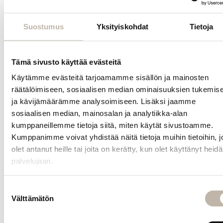
tuuheutta
sekä
volyymia
Suostumus
Yksityiskohdat
Tietoja
nopeasti
Luonnollinen
lopputulos
Tämä sivusto käyttää evästeitä
erikokoisten
Käytämme evästeitä tarjoamamme sisällön ja mainosten
osioiden
ansiosta
räätälöimiseen, sosiaalisen median ominaisuuksien tukemis
Muokattaviss
ja kävijämäärämme analysoimiseen. Lisäksi jaamme
teippipidenny
sosiaalisen median, mainosalan ja analytiikka-alan
kumppaneillemme tietoja siitä, miten käytät sivustoamme.
Kumppanimme voivat yhdistää näitä tietoja muihin tietoihin, jo
BPhair
olet antanut heille tai joita on kerätty, kun olet käyttänyt heid
Multiway -
palvelujaan.
klipsipidennykse
on helppo ja
nopea
Suostumuksen
muuttaa
Välttämätön
valinta
teippipidennyksik