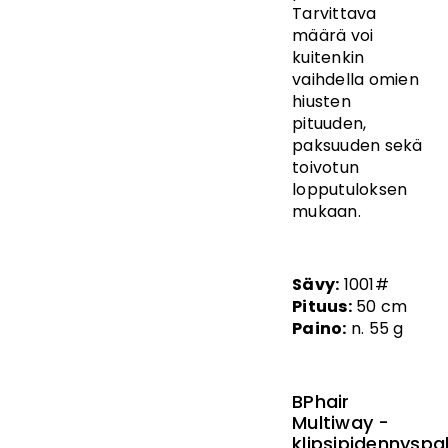
Tarvittava
määrä voi
kuitenkin
vaihdella omien
hiusten
pituuden,
paksuuden sekä
toivotun
lopputuloksen
mukaan.
Sävy:
1001#
Pituus:
50 cm
Paino:
n. 55 g
BPhair
Multiway -
klipsipidennyspa