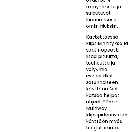
ovat 100 %
remy-hiusta ja
sulautuvat
luonnollisesti
omiin hiuksiin.
Käytettäessä
klipsikiinnityksellä
saat nopeasti
lisää pituutta,
tuuheutta ja
volyymia
esimerkiksi
satunnaiseen
käyttöön. Voit
katsoa helpot
ohjeet BPhair
Multiway -
klipsipidennysten
käyttöön myös
blogistamme,