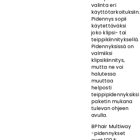
valinta eri
käyttötarkoituksiin.
Pidennys sopii
käytettäväksi
joko klipsi- tai
teippikiinnityksellä.
Pidennyksissä on
valmiiksi
klipsikiinnitys,
mutta ne voi
halutessa
muuttaa
helposti
teippipidennyksiksi
paketin mukana
tulevan ohjeen
avulla.
BPhair Multiway
-pidennykset