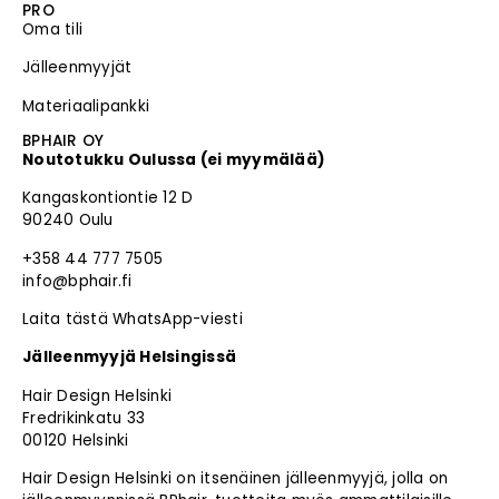
PRO
Oma tili
Jälleenmyyjät
Materiaalipankki
BPHAIR OY
Noutotukku Oulussa (ei myymälää)
Kangaskontiontie 12 D
90240 Oulu
+358 44 777 7505
info@bphair.fi
Laita tästä WhatsApp-viesti
Jälleenmyyjä Helsingissä
Hair Design Helsinki
Fredrikinkatu 33
00120 Helsinki
Hair Design Helsinki on itsenäinen jälleenmyyjä, jolla on