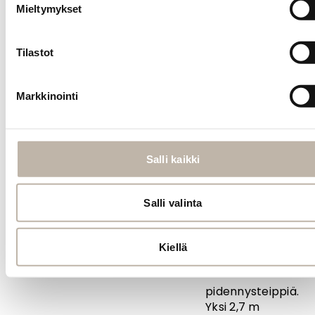
BPhair Multiway
Mieltymykset
-pidennykset voi
halutessa
muokata
Tilastot
teippipidennyksiksi.
Yhdestä BPhair
Multiway -
Markkinointi
paketista saa
noin 20 kpl noin
2,8 cm levyistä
osiota eli 10
Salli kaikki
vastaparia.
Suosittelemme
Salli valinta
BPhair Multiway
-pidennyksille
käytettäväksi
Kiellä
BPhair Pro Tape
-
pidennysteippiä
.
Yksi 2,7 m