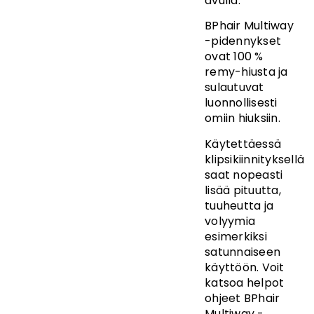
avulla.
BPhair Multiway
-pidennykset
ovat 100 %
remy-hiusta ja
sulautuvat
luonnollisesti
omiin hiuksiin.
Käytettäessä
klipsikiinnityksellä
saat nopeasti
lisää pituutta,
tuuheutta ja
volyymia
esimerkiksi
satunnaiseen
käyttöön. Voit
katsoa helpot
ohjeet BPhair
Multiway -