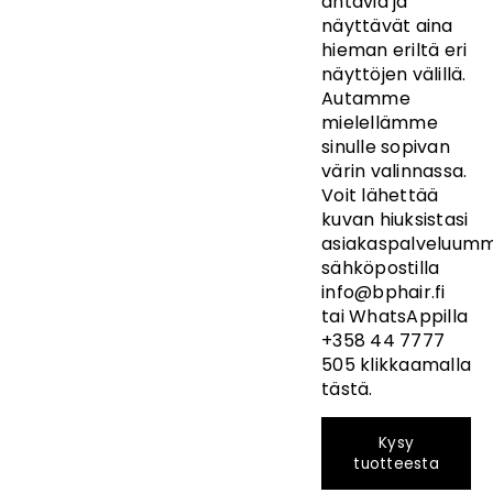
antavia ja
näyttävät aina
hieman eriltä eri
näyttöjen välillä.
Autamme
mielellämme
sinulle sopivan
värin valinnassa.
Voit lähettää
kuvan hiuksistasi
asiakaspalveluumm
sähköpostilla
info@bphair.fi
tai
WhatsAppilla
+358 44 7777
505 klikkaamalla
tästä
.
Kysy
tuotteesta