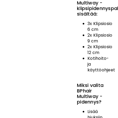
Multiway -
klipsipidennyspa
sisältää:
3x Klipsiosio
6 cm
2x Klipsiosio
9 cm
2x Klipsiosio
12 cm
Kotihoito-
ja
käyttöohjeet
Miksi valita
BPhair
Multiway -
pidennys?
Lisää
hiuksiin