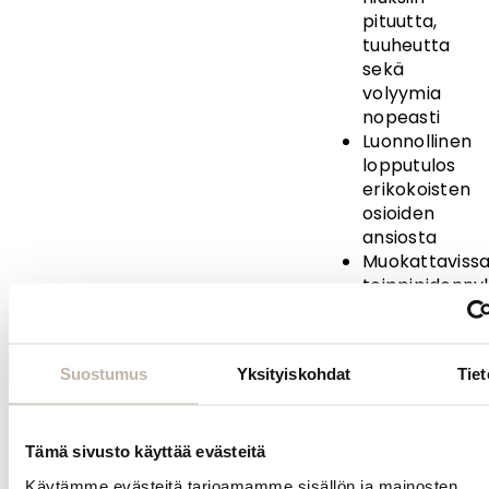
pituutta,
tuuheutta
sekä
volyymia
nopeasti
Luonnollinen
lopputulos
erikokoisten
osioiden
ansiosta
Muokattaviss
teippipidenny
BPhair
Multiway -
Suostumus
Yksityiskohdat
Tiet
klipsipidennykse
on helppo ja
nopea
Tämä sivusto käyttää evästeitä
muuttaa
Käytämme evästeitä tarjoamamme sisällön ja mainosten