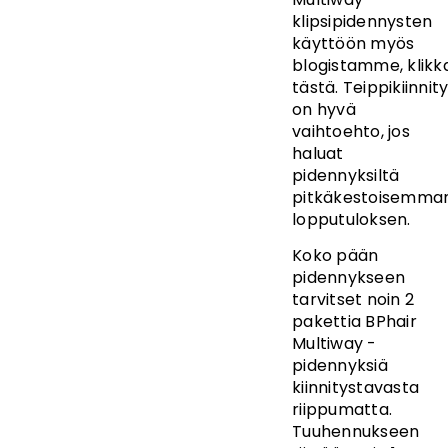
klipsipidennysten
käyttöön myös
blogistamme,
klikk
tästä.
Teippikiinnit
on hyvä
vaihtoehto, jos
haluat
pidennyksiltä
pitkäkestoisemma
lopputuloksen.
Koko pään
pidennykseen
tarvitset noin 2
pakettia BPhair
Multiway -
pidennyksiä
kiinnitystavasta
riippumatta.
Tuuhennukseen