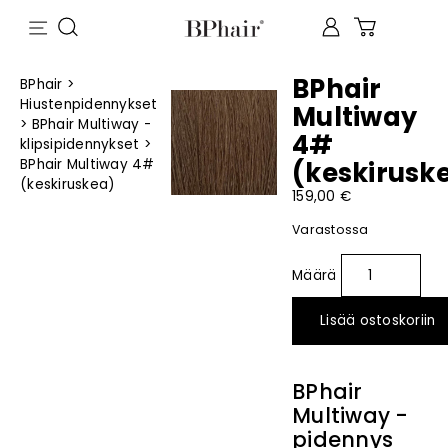
BPhair
BPhair
>
Hiustenpidennykset
Multiway
>
BPhair Multiway -
4#
klipsipidennykset
>
BPhair Multiway 4#
(keskirusk
(keskiruskea)
159,00
€
Varastossa
Lisää ostoskoriin
BPhair
Multiway -
pidennys