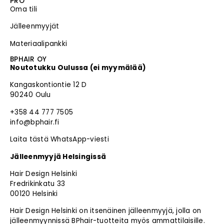
PRO
Oma tili
Jälleenmyyjät
Materiaalipankki
BPHAIR OY
Noutotukku Oulussa (ei myymälää)
Kangaskontiontie 12 D
90240 Oulu
+358 44 777 7505
info@bphair.fi
Laita tästä WhatsApp-viesti
Jälleenmyyjä Helsingissä
Hair Design Helsinki
Fredrikinkatu 33
00120 Helsinki
Hair Design Helsinki on itsenäinen jälleenmyyjä, jolla on
jälleenmyynnissä BPhair-tuotteita myös ammattilaisille.