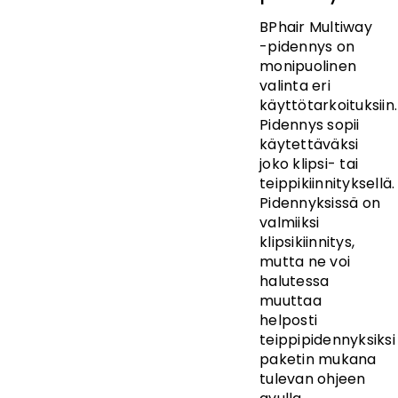
BPhair Multiway
-pidennys on
monipuolinen
valinta eri
käyttötarkoituksiin.
Pidennys sopii
käytettäväksi
joko klipsi- tai
teippikiinnityksellä.
Pidennyksissä on
valmiiksi
klipsikiinnitys,
mutta ne voi
halutessa
muuttaa
helposti
teippipidennyksiksi
paketin mukana
tulevan ohjeen