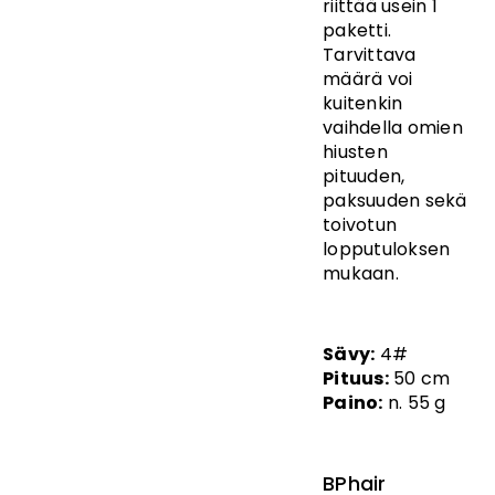
riittää usein 1
paketti.
Tarvittava
määrä voi
kuitenkin
vaihdella omien
hiusten
pituuden,
paksuuden sekä
toivotun
lopputuloksen
mukaan.
Sävy:
4#
Pituus:
50 cm
Paino:
n. 55 g
BPhair