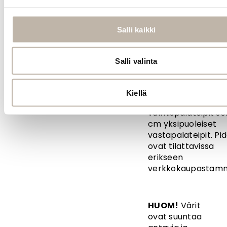
Yksi 2,7 m
teippirulla riittää
yli neljään BPhair
Salli kaikki
Multiway -
pidennyspakettiin.
Valikoimastamme
Salli valinta
löydät
myös
valmiiksi
sopivan levyiset
Kiellä
2,8 cm
valmispalateipit
se
cm yksipuoleiset
vastapalateipit.
Pid
ovat tilattavissa
erikseen
verkkokaupastam
HUOM!
Värit
ovat suuntaa