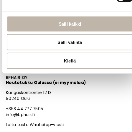
MENU
Etusivu
Uutuudet
Salli kaikki
Blogi
Salli valinta
PRO
Oma tili
Jälleenmyyjät
Kiellä
Materiaalipankki
BPHAIR OY
Noutotukku Oulussa (ei myymälää)
Kangaskontiontie 12 D
90240 Oulu
+358 44 777 7505
info@bphair.fi
Laita tästä WhatsApp-viesti