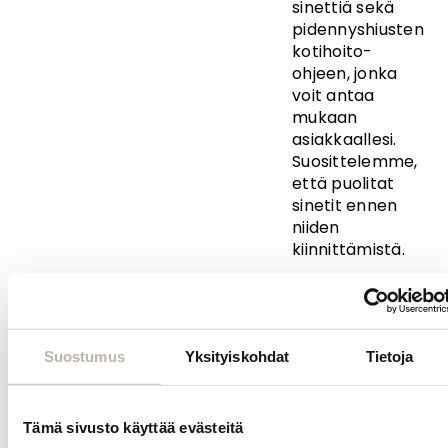
sinettiä sekä
pidennyshiusten
kotihoito-
ohjeen, jonka
voit antaa
mukaan
asiakkaallesi.
Suosittelemme,
että puolitat
sinetit ennen
niiden
kiinnittämistä.
BPhair Originalin
sävy 16# on
tummanvaalea
ja vastaa noin 9
Suostumus
Yksityiskohdat
Tietoja
tummuutta.
BPhair Original -
Tämä sivusto käyttää evästeitä
hiustenpidennyksis