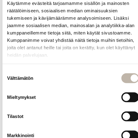
on saatavilla 9
Käytämme evästeitä tarjoamamme sisällön ja mainosten
luonnollista
räätälöimiseen, sosiaalisen median ominaisuuksien
sävyä.
tukemiseen ja kävijämäärämme analysoimiseen. Lisäksi
jaamme sosiaalisen median, mainosalan ja analytiikka-alan
Kysy
kumppaneillemme tietoja siitä, miten käytät sivustoamme.
tuotteesta
Kumppanimme voivat yhdistää näitä tietoja muihin tietoihin,
joita olet antanut heille tai joita on kerätty, kun olet käyttänyt
heidän palvelujaan.
INFO
Yhteystiedot
Suostumuksen
Toimitus- ja maksutavat
Välttämätön
valinta
Palautusehdot
Tilauksen peruutus
Mieltymykset
Tietosuoja- ja rekisteriseloste
Vastuullisuus
Tilastot
Evästeiden hallinta
Markkinointi
Usein kysytyt kysymykset