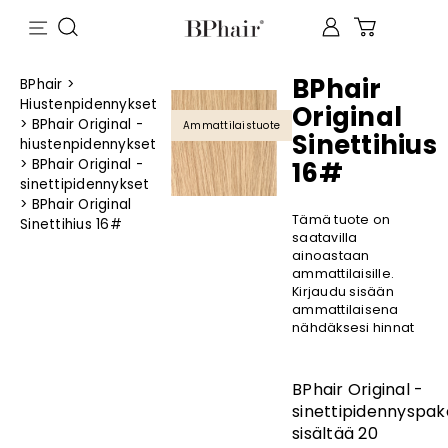
BPhair
BPhair
>
Hiustenpidennykset
Original
>
BPhair Original -
Ammattilaistuote
Sinettihius
hiustenpidennykset
>
BPhair Original -
16#
sinettipidennykset
>
BPhair Original
Tämä tuote on
Sinettihius 16#
saatavilla
ainoastaan
ammattilaisille.
Kirjaudu sisään
ammattilaisena
nähdäksesi hinnat
BPhair Original -
sinettipidennyspak
sisältää 20