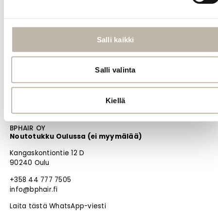
MENU
Etusivu
Uutuudet
Salli kaikki
Blogi
Salli valinta
PRO
Oma tili
Jälleenmyyjät
Kiellä
Materiaalipankki
BPHAIR OY
Noutotukku Oulussa (ei myymälää)
Kangaskontiontie 12 D
90240 Oulu
+358 44 777 7505
info@bphair.fi
Laita tästä WhatsApp-viesti