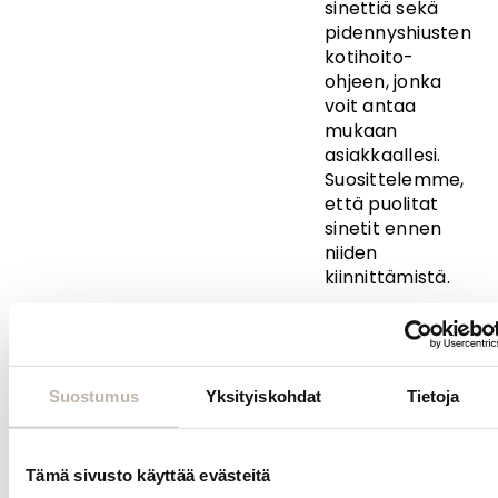
sinettiä sekä
pidennyshiusten
kotihoito-
ohjeen, jonka
voit antaa
mukaan
asiakkaallesi.
Suosittelemme,
että puolitat
sinetit ennen
niiden
kiinnittämistä.
BPhair Originalin
sävy 2# on
tummanruskea
ja vastaa noin 4
Suostumus
Yksityiskohdat
Tietoja
tummuutta.
BPhair Original -
Tämä sivusto käyttää evästeitä
hiustenpidennyksis