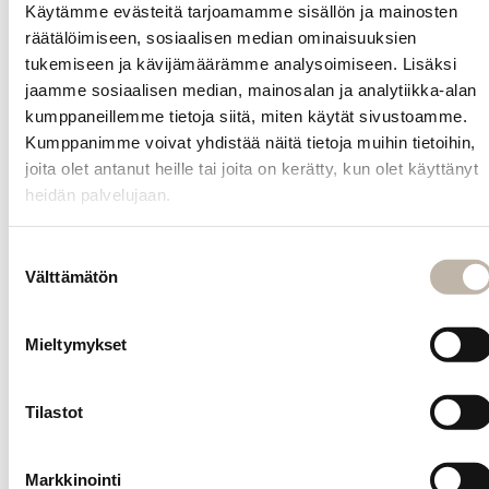
on saatavilla 9
Käytämme evästeitä tarjoamamme sisällön ja mainosten
luonnollista
räätälöimiseen, sosiaalisen median ominaisuuksien
sävyä.
tukemiseen ja kävijämäärämme analysoimiseen. Lisäksi
jaamme sosiaalisen median, mainosalan ja analytiikka-alan
Kysy
kumppaneillemme tietoja siitä, miten käytät sivustoamme.
tuotteesta
Kumppanimme voivat yhdistää näitä tietoja muihin tietoihin,
joita olet antanut heille tai joita on kerätty, kun olet käyttänyt
heidän palvelujaan.
INFO
Yhteystiedot
Suostumuksen
Toimitus- ja maksutavat
Välttämätön
valinta
Palautusehdot
Tilauksen peruutus
Mieltymykset
Tietosuoja- ja rekisteriseloste
Vastuullisuus
Tilastot
Evästeiden hallinta
Markkinointi
Usein kysytyt kysymykset