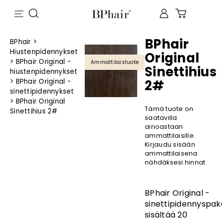
BPhair
BPhair
>
Hiustenpidennykset
Original
>
BPhair Original -
Ammattilaistuote
Sinettihius
hiustenpidennykset
>
BPhair Original -
2#
sinettipidennykset
>
BPhair Original
Tämä tuote on
Sinettihius 2#
saatavilla
ainoastaan
ammattilaisille.
Kirjaudu sisään
ammattilaisena
nähdäksesi hinnat
BPhair Original -
sinettipidennyspak
sisältää 20