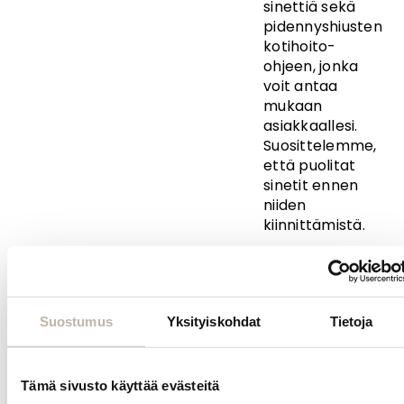
sinettiä sekä
pidennyshiusten
kotihoito-
ohjeen, jonka
voit antaa
mukaan
asiakkaallesi.
Suosittelemme,
että puolitat
sinetit ennen
niiden
kiinnittämistä.
BPhair Originalin
sävy 4# on
lämmin ruskea
ja vastaa noin 6
Suostumus
Yksityiskohdat
Tietoja
tummuutta.
BPhair Original -
Tämä sivusto käyttää evästeitä
hiustenpidennyksis