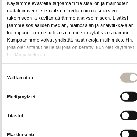
on saatavilla 9
Käytämme evästeitä tarjoamamme sisällön ja mainosten
luonnollista
räätälöimiseen, sosiaalisen median ominaisuuksien
sävyä.
tukemiseen ja kävijämäärämme analysoimiseen. Lisäksi
jaamme sosiaalisen median, mainosalan ja analytiikka-alan
Kysy
kumppaneillemme tietoja siitä, miten käytät sivustoamme.
tuotteesta
Kumppanimme voivat yhdistää näitä tietoja muihin tietoihin,
joita olet antanut heille tai joita on kerätty, kun olet käyttänyt
heidän palvelujaan.
INFO
Yhteystiedot
Suostumuksen
Toimitus- ja maksutavat
Välttämätön
valinta
Palautusehdot
Tilauksen peruutus
Mieltymykset
Tietosuoja- ja rekisteriseloste
Vastuullisuus
Tilastot
Evästeiden hallinta
Markkinointi
Usein kysytyt kysymykset