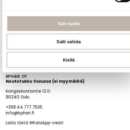
MENU
Etusivu
Uutuudet
Salli kaikki
Blogi
Salli valinta
PRO
Oma tili
Jälleenmyyjät
Kiellä
Materiaalipankki
BPHAIR OY
Noutotukku Oulussa (ei myymälää)
Kangaskontiontie 12 D
90240 Oulu
+358 44 777 7505
info@bphair.fi
Laita tästä WhatsApp-viesti