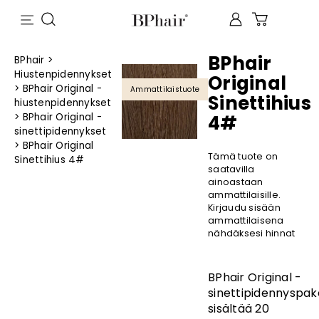
BPhair
BPhair
>
Hiustenpidennykset
Original
>
BPhair Original -
Ammattilaistuote
Sinettihius
hiustenpidennykset
>
BPhair Original -
4#
sinettipidennykset
>
BPhair Original
Tämä tuote on
Sinettihius 4#
saatavilla
ainoastaan
ammattilaisille.
Kirjaudu sisään
ammattilaisena
nähdäksesi hinnat
BPhair Original -
sinettipidennyspak
sisältää 20