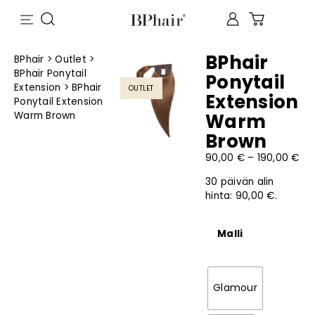
BPhair
BPhair
>
Outlet
>
BPhair Ponytail
Ponytail
Extension
>
BPhair
OUTLET
Extension
Ponytail Extension
Warm Brown
Warm
Brown
90,00
€
–
190,00
€
30 päivän alin
hinta:
90,00
€
.
Malli
Glamour