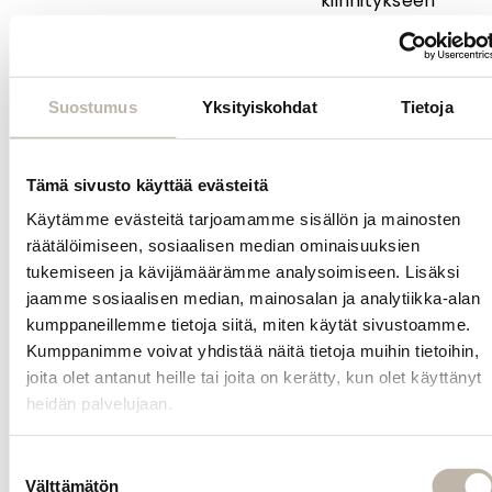
kiinnitykseen
tarvittavan
kumilenkin ja
pinnit sekä
säilytyspussin.
Suostumus
Yksityiskohdat
Tietoja
Kuinka tehdä
poninhäntä
BPhair Ponytail -
Tämä sivusto käyttää evästeitä
pidennyksellä?
Käytämme evästeitä tarjoamamme sisällön ja mainosten
räätälöimiseen, sosiaalisen median ominaisuuksien
1. Laita ensin
omat hiukset
tukemiseen ja kävijämäärämme analysoimiseen. Lisäksi
tiukasti kiinni
jaamme sosiaalisen median, mainosalan ja analytiikka-alan
poninhännälle.
kumppaneillemme tietoja siitä, miten käytät sivustoamme.
Kumppanimme voivat yhdistää näitä tietoja muihin tietoihin,
2. Paina
joita olet antanut heille tai joita on kerätty, kun olet käyttänyt
lisäkkeessä
heidän palvelujaan.
oleva kampa
sen hiuslenkin
alle jolla olet
Suostumuksen
kiinnittänyt
Välttämätön
valinta