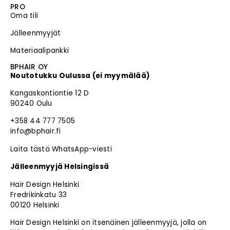
PRO
Oma tili
Jälleenmyyjät
Materiaalipankki
BPHAIR OY
Noutotukku Oulussa (ei myymälää)
Kangaskontiontie 12 D
90240 Oulu
+358 44 777 7505
info@bphair.fi
Laita tästä WhatsApp-viesti
Jälleenmyyjä Helsingissä
Hair Design Helsinki
Fredrikinkatu 33
00120 Helsinki
Hair Design Helsinki on itsenäinen jälleenmyyjä, jolla on