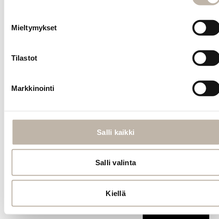
omat hiukset.
3. Kiinnitä
Mieltymykset
tarranauha
pidennyksen
tyven ympärille.
Tilastot
4. Kiedo BPhair
Ponytail -
Markkinointi
pidennyksessä
oleva, valmiiksi
eroteltu
hiussuortuva
Salli kaikki
kiinnityskohdan
ympärille ja
kiinnitä pinnillä.
Salli valinta
5. Valmis!
Kiellä
Kysy
tuotteesta