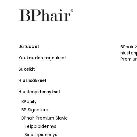
Uutuudet
BPhair
hiusten
Kuukauden tarjoukset
Premium
Suosikit
Hiuslisäkkeet
Hiustenpidennykset
BPdaily
BP Signature
–
BPhair Premium Slavic
Teippipidennys
Sinettipidennys