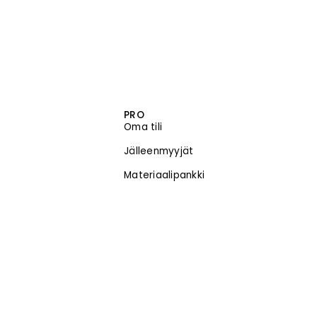
PRO
Oma tili
Jälleenmyyjät
Materiaalipankki