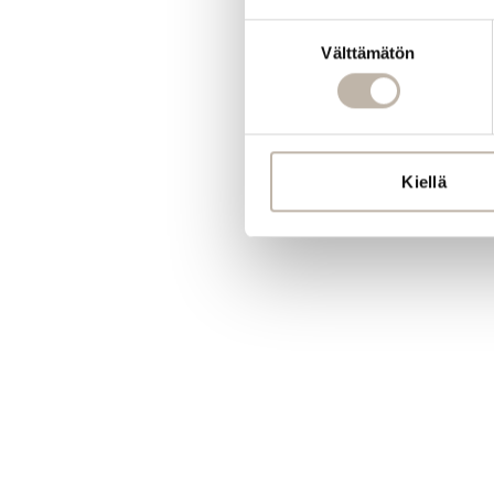
Suostumuksen
Välttämätön
valinta
Kiellä