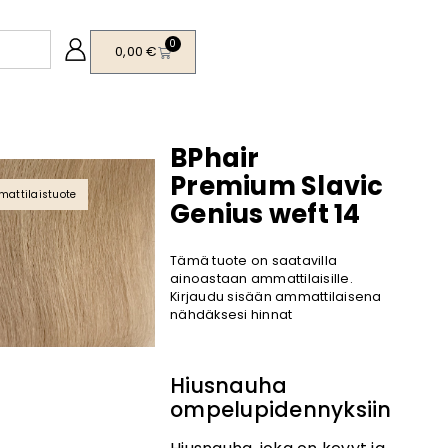
0
0,00
€
BPhair
Premium Slavic
attilaistuote
Genius weft 14
Tämä tuote on saatavilla
ainoastaan ammattilaisille.
Kirjaudu sisään ammattilaisena
nähdäksesi hinnat
Hiusnauha
ompelupidennyksiin