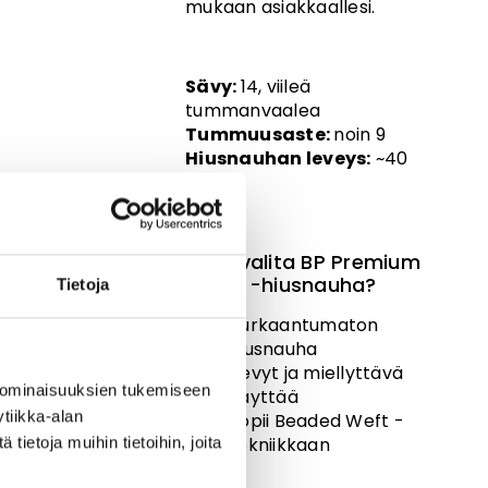
mukaan asiakkaallesi.
Sävy:
14, viileä
tummanvaalea
Tummuusaste:
noin 9
Hiusnauhan leveys:
~40
cm
Miksi valita BP Premium
Slavic -hiusnauha?
Tietoja
Purkaantumaton
hiusnauha
Kevyt ja miellyttävä
 ominaisuuksien tukemiseen
käyttää
tiikka-alan
Sopii Beaded Weft -
tekniikkaan
ietoja muihin tietoihin, joita