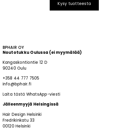
Kysy tuotteesta
BPHAIR OY
Noutotukku Oulussa (ei myymälää)
Kangaskontiontie 12 D
90240 Oulu
+358 44 777 7505
info@bphair.fi
Laita tästä WhatsApp-viesti
Jälleenmyyjä Helsingissä
Hair Design Helsinki
Fredrikinkatu 33
00120 Helsinki