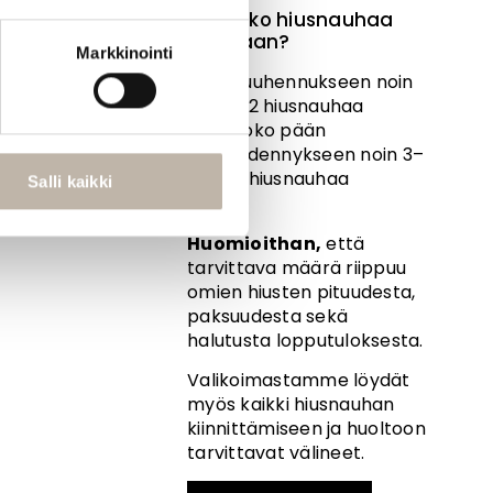
Montako hiusnauhaa
tarvitaan?
Markkinointi
Tuuhennukseen noin
1–2 hiusnauhaa
Koko pään
pidennykseen noin 3–
4 hiusnauhaa
Salli kaikki
Huomioithan,
että
tarvittava määrä riippuu
omien hiusten pituudesta,
paksuudesta sekä
halutusta lopputuloksesta.
Valikoimastamme löydät
myös
kaikki hiusnauhan
kiinnittämiseen ja huoltoon
tarvittavat välineet.