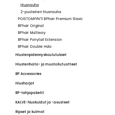
Hiusnauha
2-puoleinen hiusnauha
POISTOMYYNTI BPhair Premium Slavic
–
BPhair Original
BPhair Multiway
BPhair Ponytail Extension
BPhair Double Halo
Hiustenpidennys­koulutukset
–
Hiustenhoito- ja muotoilutuotteet
BP Accessories
Hiusharjat
BP-lahjapaketit
KALVE-hiuskuidut ja -asusteet
Ripset ja kulmat