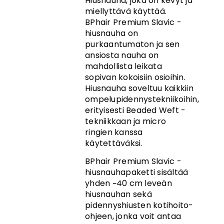
Hiusnauha, joka on kevyt ja
miellyttävä käyttää.
BPhair Premium Slavic -
hiusnauha on
purkaantumaton ja sen
ansiosta nauha on
mahdollista leikata
sopivan kokoisiin osioihin.
Hiusnauha soveltuu kaikkiin
ompelupidennystekniikoihin,
erityisesti Beaded Weft -
tekniikkaan ja micro
ringien kanssa
käytettäväksi.
BPhair Premium Slavic -
hiusnauhapaketti sisältää
yhden ~40 cm leveän
hiusnauhan sekä
pidennyshiusten kotihoito-
ohjeen, jonka voit antaa