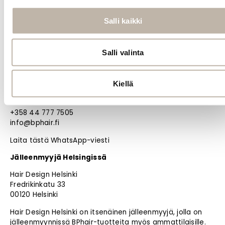
PRO
Oma tili
Salli kaikki
Jälleenmyyjät
Materiaalipankki
Salli valinta
BPHAIR OY
Noutotukku Oulussa (ei myymälää)
Kiellä
Kangaskontiontie 12 D
90240 Oulu
+358 44 777 7505
info@bphair.fi
Laita tästä WhatsApp-viesti
Jälleenmyyjä Helsingissä
Hair Design Helsinki
Fredrikinkatu 33
00120 Helsinki
Hair Design Helsinki on itsenäinen jälleenmyyjä, jolla on
jälleenmyynnissä BPhair-tuotteita myös ammattilaisille.