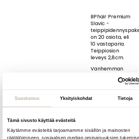
BPhair Premium
Slavic -
teippipidennyspake
on 20 osiota, eli
10 vastaparia.
Teippiosion
leveys 2,8cm.
Vanhemman
BPhair Premium
Slavicin sävy 12#
on lämmin
vaaleanruskea
Suostumus
Yksityiskohdat
Tietoja
ja vastaa noin 8
tummuutta.
Tämä sivusto käyttää evästeitä
Kysy
Käytämme evästeitä tarjoamamme sisällön ja mainosten
tuotteesta
räätälöimiseen, sosiaalisen median ominaisuuksien tukemis