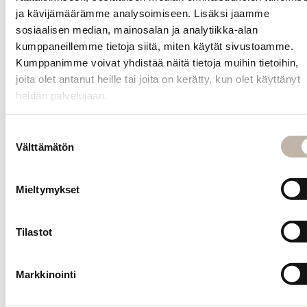
ja kävijämäärämme analysoimiseen. Lisäksi jaamme
INFO
sosiaalisen median, mainosalan ja analytiikka-alan
Yhteystiedot
kumppaneillemme tietoja siitä, miten käytät sivustoamme.
Kumppanimme voivat yhdistää näitä tietoja muihin tietoihin,
Toimitus- ja maksutavat
joita olet antanut heille tai joita on kerätty, kun olet käyttänyt
Palautusehdot
heidän palvelujaan.
Tilauksen peruutus
Suostumuksen
Tietosuoja- ja rekisteriseloste
Välttämätön
valinta
Vastuullisuus
Evästeiden hallinta
Mieltymykset
Usein kysytyt kysymykset
MENU
Tilastot
Etusivu
Uutuudet
Markkinointi
Blogi