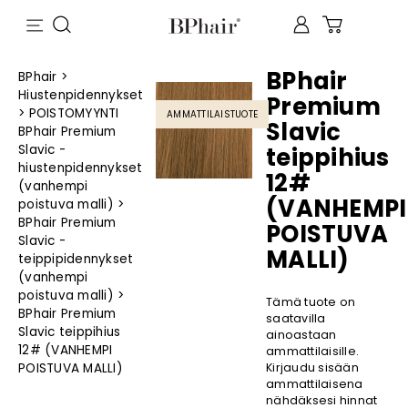
BPhair
BPhair
>
Hiustenpidennykset
Premium
>
POISTOMYYNTI
AMMATTILAISTUOTE
Slavic
BPhair Premium
Slavic -
teippihius
hiustenpidennykset
12#
(vanhempi
(VANHEMPI
poistuva malli)
>
BPhair Premium
POISTUVA
Slavic -
MALLI)
teippipidennykset
(vanhempi
poistuva malli)
>
Tämä tuote on
BPhair Premium
saatavilla
Slavic teippihius
ainoastaan
12# (VANHEMPI
ammattilaisille.
POISTUVA MALLI)
Kirjaudu sisään
ammattilaisena
nähdäksesi hinnat