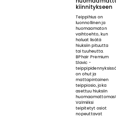
huomaamatt
kiinnitykseen
Teippihius on
luonnollinen ja
huomaamaton
vaihtoehto, kun
haluat lisätä
hiuksiin pituutta
tai tuuheutta.
BPhair Premium
Slavic -
teippipidennyksiss
on ohut ja
mattapintainen
teippiosio, joka
asettuu hiuksiin
huomaamattomast
Valmiiksi
teipitetyt osiot
nopeuttavat