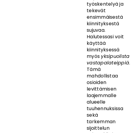
työskentelyä ja
tekevät
ensimmäisestä
kiinnityksestä
sujuvaa.
Halutessasi voit
käyttää
kiinnityksessä
myös
yksipuolista
vastapalateippiä
.
Tämä
mahdollistaa
osioiden
levittämisen
laajemmalle
alueelle
tuuhennuksissa
sekä
tarkemman
sijoittelun