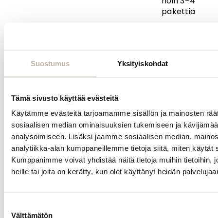
noin 3–4
pakettia
Huomioithan,
ett
tarvittava
määrä riippuu
Suostumus
Yksityiskohdat
omien hiusten
pituudesta,
paksuudesta
Tämä sivusto käyttää evästeitä
sekä halutusta
Käytämme evästeitä tarjoamamme sisällön ja mainosten räät
lopputuloksesta.
sosiaalisen median ominaisuuksien tukemiseen ja kävijäm
analysoimiseen. Lisäksi jaamme sosiaalisen median, mainos
analytiikka-alan kumppaneillemme tietoja siitä, miten käytä
Kiinnitys ja
huolto
Kumppanimme voivat yhdistää näitä tietoja muihin tietoihin, jo
heille tai joita on kerätty, kun olet käyttänyt heidän palvelujaa
Valikoimastamme
löydät
myös
teippihiusten
Suostumuksen
kiinnitykseen ja
Välttämätön
valinta