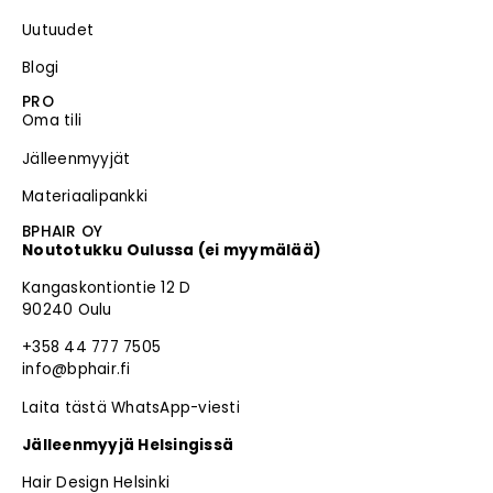
Uutuudet
Blogi
PRO
Oma tili
Jälleenmyyjät
Materiaalipankki
BPHAIR OY
Noutotukku Oulussa (ei myymälää)
Kangaskontiontie 12 D
90240 Oulu
+358 44 777 7505
info@bphair.fi
Laita tästä WhatsApp-viesti
Jälleenmyyjä Helsingissä
Hair Design Helsinki