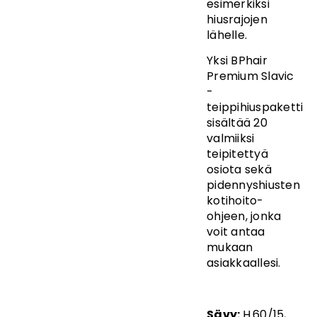
esimerkiksi
hiusrajojen
lähelle.
Yksi BPhair
Premium Slavic
-
teippihiuspaketti
sisältää 20
valmiiksi
teipitettyä
osiota sekä
pidennyshiusten
kotihoito-
ohjeen, jonka
voit antaa
mukaan
asiakkaallesi.
Sävy:
H.60/15,