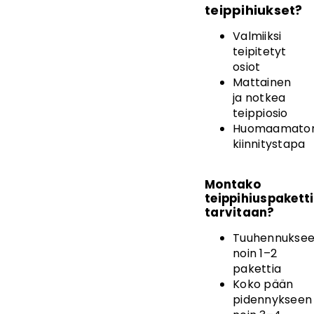
teippihiukset?
Valmiiksi
teipitetyt
osiot
Mattainen
ja notkea
teippiosio
Huomaamato
kiinnitystapa
Montako
teippihiuspakett
tarvitaan?
Tuuhennukse
noin 1–2
pakettia
Koko pään
pidennykseen