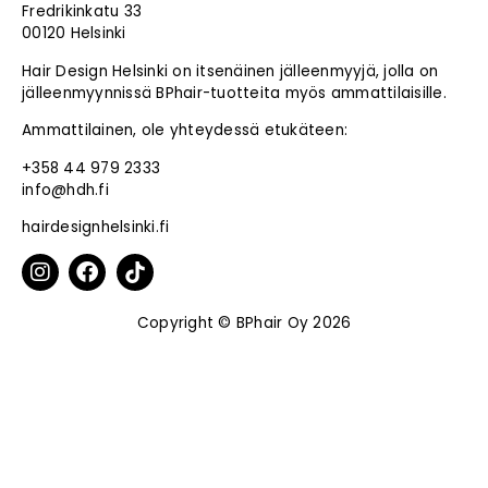
Fredrikinkatu 33
00120 Helsinki
Hair Design Helsinki on itsenäinen jälleenmyyjä, jolla on
jälleenmyynnissä BPhair-tuotteita myös ammattilaisille.
Ammattilainen, ole yhteydessä etukäteen:
+358 44 979 2333
info@hdh.fi
hairdesignhelsinki.fi
Copyright © BPhair Oy 2026