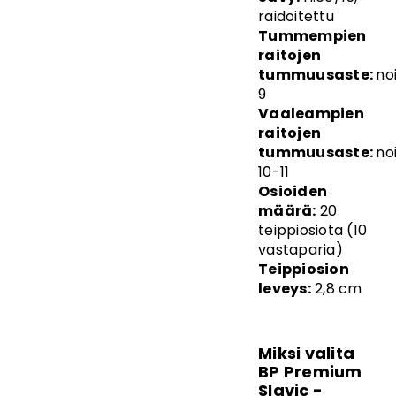
raidoitettu
Tummempien
raitojen
tummuusaste:
no
9
Vaaleampien
raitojen
tummuusaste:
no
10-11
Osioiden
määrä:
20
teippiosiota (10
vastaparia)
Teippiosion
leveys:
2,8 cm
Miksi valita
BP Premium
Slavic -