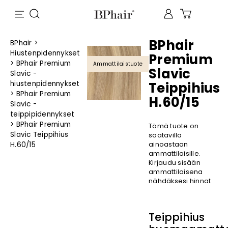
BPhair
BPhair
>
Hiustenpidennykset
Premium
>
BPhair Premium
Ammattilaistuote
Slavic
Slavic -
hiustenpidennykset
Teippihius
>
BPhair Premium
H.60/15
Slavic -
teippipidennykset
>
BPhair Premium
Tämä tuote on
Slavic Teippihius
saatavilla
H.60/15
ainoastaan
ammattilaisille.
Kirjaudu sisään
ammattilaisena
nähdäksesi hinnat
Teippihius