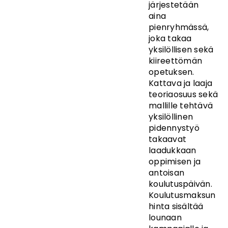
järjestetään
aina
pienryhmässä,
joka takaa
yksilöllisen sekä
kiireettömän
opetuksen.
Kattava ja laaja
teoriaosuus sekä
mallille tehtävä
yksilöllinen
pidennystyö
takaavat
laadukkaan
oppimisen ja
antoisan
koulutuspäivän.
Koulutusmaksun
hinta sisältää
lounaan