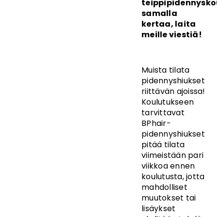
teippipidennysko
samalla
kertaa, laita
meille viestiä!
Muista tilata
pidennyshiukset
riittävän ajoissa!
Koulutukseen
tarvittavat
BPhair-
pidennyshiukset
pitää tilata
viimeistään pari
viikkoa ennen
koulutusta, jotta
mahdolliset
muutokset tai
lisäykset