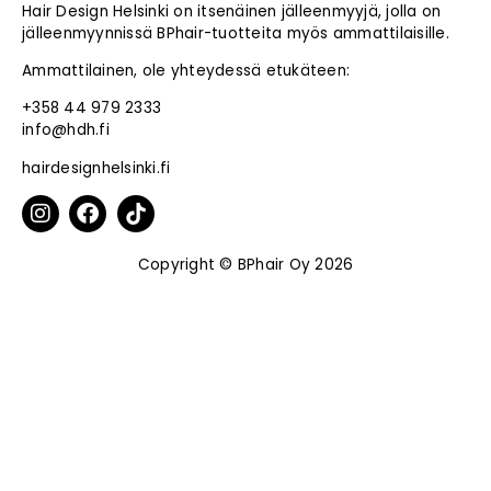
Hair Design Helsinki on itsenäinen jälleenmyyjä, jolla on
jälleenmyynnissä BPhair-tuotteita myös ammattilaisille.
Ammattilainen, ole yhteydessä etukäteen:
+358 44 979 2333
info@hdh.fi
hairdesignhelsinki.fi
Copyright © BPhair Oy 2026