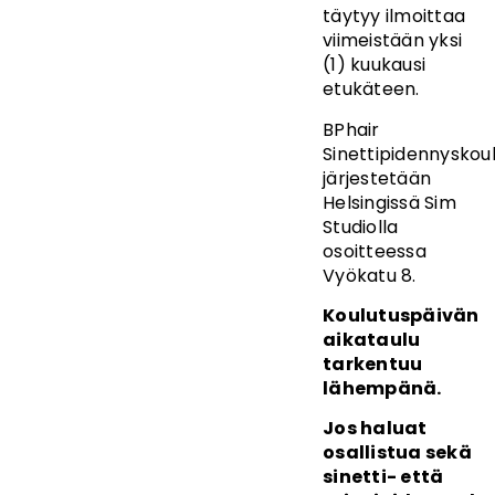
täytyy ilmoittaa
viimeistään yksi
(1) kuukausi
etukäteen.
BPhair
Sinettipidennyskou
järjestetään
Helsingissä Sim
Studiolla
osoitteessa
Vyökatu 8.
Koulutuspäivän
aikataulu
tarkentuu
lähempänä.
Jos haluat
osallistua sekä
sinetti- että