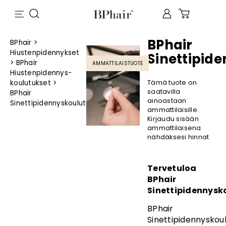
BPhair
BPhair
>
Hiustenpidennykset
Sinettipid
>
BPhair
AMMATTILAISTUOTE
Hiustenpidennys­
koulutukset
>
Tämä tuote on
saatavilla
BPhair
ainoastaan
Sinettipidennyskoulutus
ammattilaisille.
Kirjaudu sisään
ammattilaisena
nähdäksesi hinnat
Tervetuloa
BPhair
Sinettipidennysk
BPhair
Sinettipidennyskou