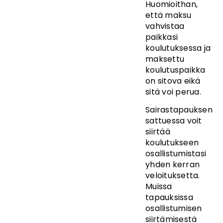
Huomioithan,
että maksu
vahvistaa
paikkasi
koulutuksessa ja
maksettu
koulutuspaikka
on sitova eikä
sitä voi perua.
Sairastapauksen
sattuessa voit
siirtää
koulutukseen
osallistumistasi
yhden kerran
veloituksetta.
Muissa
tapauksissa
osallistumisen
siirtämisestä