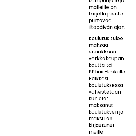
kampaajalle ja
malleille on
tarjolla pientä
purtavaa
iltapäivän ajan.
Koulutus tulee
maksaa
ennakkoon
verkkokaupan
kautta tai
BPhair-laskulla.
Paikkasi
koulutuksessa
vahvistetaan
kun olet
maksanut
koulutuksen ja
maksu on
kirjautunut
meille.