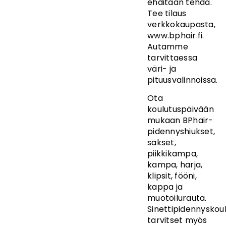
ehditään tehdä.
Tee tilaus
verkkokaupasta,
www.bphair.fi.
Autamme
tarvittaessa
väri- ja
pituusvalinnoissa.
Ota
koulutuspäivään
mukaan BPhair-
pidennyshiukset,
sakset,
piikkikampa,
kampa, harja,
klipsit, fööni,
kappa ja
muotoilurauta.
Sinettipidennyskou
tarvitset myös