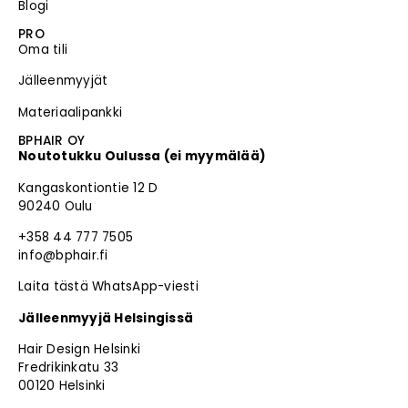
Blogi
PRO
Oma tili
Jälleenmyyjät
Materiaalipankki
BPHAIR OY
Noutotukku Oulussa (ei myymälää)
Kangaskontiontie 12 D
90240 Oulu
+358 44 777 7505
info@bphair.fi
Laita tästä WhatsApp-viesti
Jälleenmyyjä Helsingissä
Hair Design Helsinki
Fredrikinkatu 33
00120 Helsinki