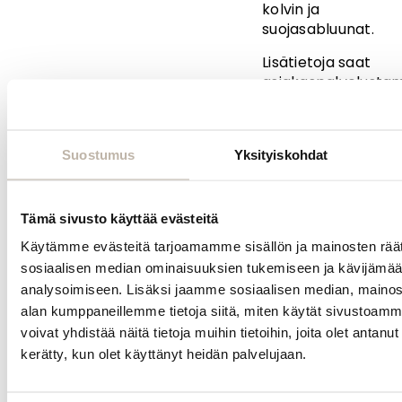
kolvin ja
suojasabluunat.
Lisätietoja saat
asiakaspalvelusta
sähköpostitse:
info@bphair.fi
tai soittamalla:
Suostumus
Yksityiskohdat
+358 44 7777
505
Tämä sivusto käyttää evästeitä
Huom!
Käytämme evästeitä tarjoamamme sisällön ja mainosten räät
Jos tilaat
sosiaalisen median ominaisuuksien tukemiseen ja kävijäm
pelkän
analysoimiseen. Lisäksi jaamme sosiaalisen median, mainosa
koulutuksen,
alan kumppaneillemme tietoja siitä, miten käytät sivusto
niin valitse
voivat yhdistää näitä tietoja muihin tietoihin, joita olet antanut h
toimitustavaksi
kerätty, kun olet käyttänyt heidän palvelujaan.
”nouto Oulun
tukusta”