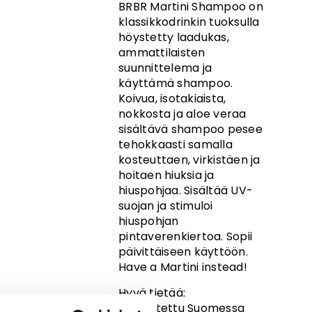
BRBR Martini Shampoo on
klassikkodrinkin tuoksulla
höystetty laadukas,
ammattilaisten
suunnittelema ja
käyttämä shampoo.
Koivua, isotakiaista,
nokkosta ja aloe veraa
sisältävä shampoo pesee
tehokkaasti samalla
kosteuttaen, virkistäen ja
hoitaen hiuksia ja
hiuspohjaa. Sisältää UV-
suojan ja stimuloi
hiuspohjan
pintaverenkiertoa. Sopii
päivittäiseen käyttöön.
Have a Martini instead!
Hyvä tietää:
Valmistettu Suomessa