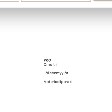
PRO
Oma tili
Jälleenmyyjät
Materiaalipankki