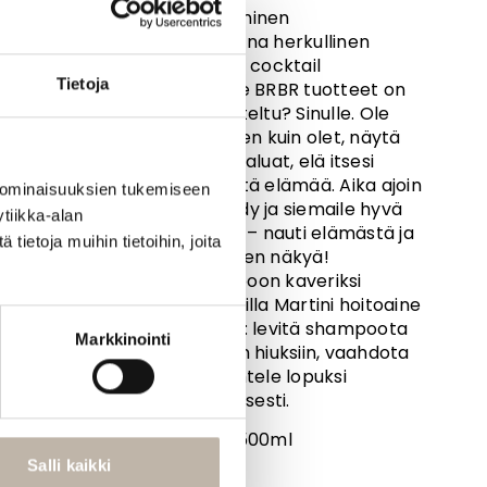
Vegaaninen
Tuoksuna herkullinen
Martini cocktail
Tietoja
Kenelle BRBR tuotteet on
suunniteltu? Sinulle. Ole
sellainen kuin olet, näytä
miltä haluat, elä itsesi
näköistä elämää. Aika ajoin
 ominaisuuksien tukemiseen
pysähdy ja siemaile hyvä
tiikka-alan
drinkki – nauti elämästä ja
ietoja muihin tietoihin, joita
anna sen näkyä!
Shampoon kaveriksi
saatavilla Martini hoitoaine
Käyttö: levitä shampoota
Markkinointi
märkiin hiuksiin, vaahdota
ja huuhtele lopuksi
huolellisesti.
Koko: 500ml
Salli kaikki