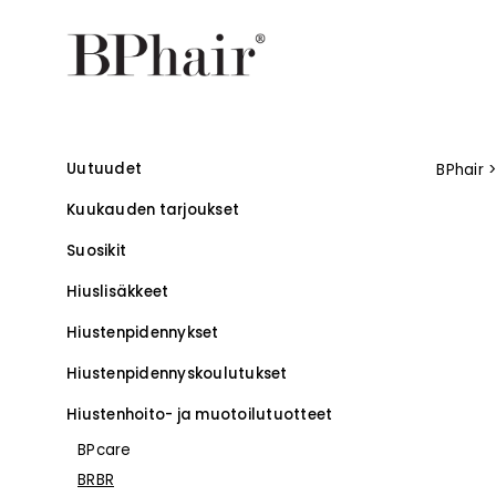
Uutuudet
BPhair
Kuukauden tarjoukset
Suosikit
Hiuslisäkkeet
Hiustenpidennykset
Hiustenpidennys­koulutukset
–
Hiustenhoito- ja muotoilutuotteet
BPcare
BRBR