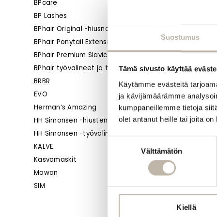
BPcare
BP Lashes
BPhair Original -hiusnauhat
Suostumus
BPhair Ponytail Extension
BPhair Premium Slavic -hiustenpidennykset
BPhair työvälineet ja tarvikkeet
Tämä sivusto käyttää eväste
BRBR
Käytämme evästeitä tarjoama
EVO
ja kävijämäärämme analysoim
Herman’s Amazing
kumppaneillemme tietoja siitä
olet antanut heille tai joita o
HH Simonsen -hiustenhoito
HH Simonsen -työvälineet ja tarvikkeet
Suostumuksen
KALVE
Välttämätön
valinta
Kasvomaskit
Mowan
SIM
Kiellä