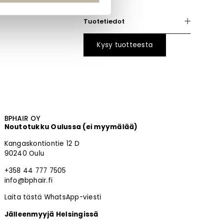
Tuotetiedot
Kysy tuotteesta
BPHAIR OY
Noutotukku Oulussa (ei myymälää)
Kangaskontiontie 12 D
90240 Oulu
+358 44 777 7505
info@bphair.fi
Laita tästä WhatsApp-viesti
Jälleenmyyjä Helsingissä