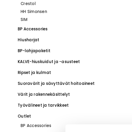
Crestol
–
HH Simonsen
SIM
BP Accessories
Hiusharjat
BP-lahjapaketit
KALVE-hiuskuidut ja -asusteet
Ripset ja kulmat
Suoravärit ja sävyttävät hoitoaineet
Värit ja rakennekäsittelyt
Työvälineet ja tarvikkeet
Outlet
BP Accessories