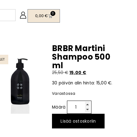
0
0,00
€
BRBR Martini
Shampoo 500
LET
ml
25,50
€
15,00
€
30 päivän alin hinta:
15,00
€
.
Varastossa
Lisää ostoskoriin