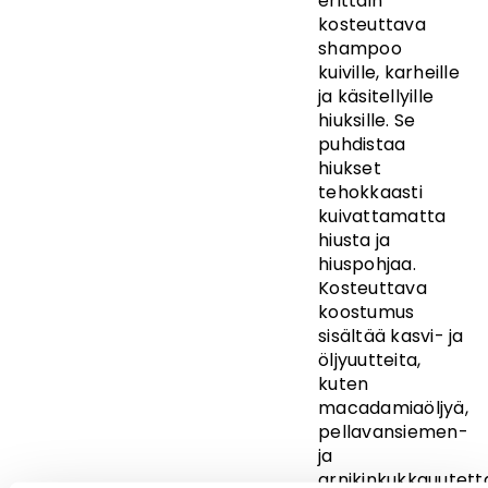
erittäin
kosteuttava
shampoo
kuiville, karheille
ja käsitellyille
hiuksille. Se
puhdistaa
hiukset
tehokkaasti
kuivattamatta
hiusta ja
hiuspohjaa.
Kosteuttava
koostumus
sisältää kasvi- ja
öljyuutteita,
kuten
macadamiaöljyä,
pellavansiemen-
ja
arnikinkukkauutett