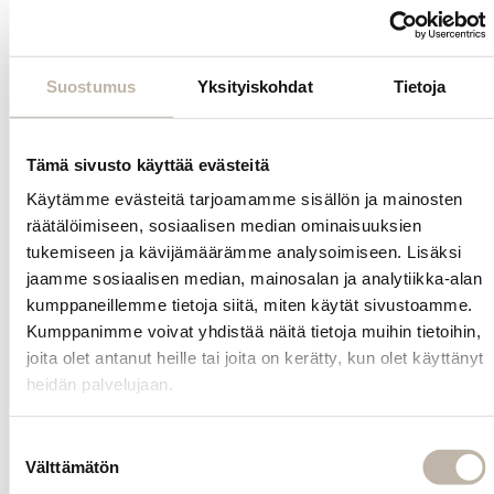
Niiden
rasvahapot,
vitamiinit,
mineraalit ja
Suostumus
Yksityiskohdat
Tietoja
antioksidantit
hellivät ja
vahvistavat
Tämä sivusto käyttää evästeitä
hiuksia
Käytämme evästeitä tarjoamamme sisällön ja mainosten
vähentäen
räätälöimiseen, sosiaalisen median ominaisuuksien
kuivuutta ja
tukemiseen ja kävijämäärämme analysoimiseen. Lisäksi
pörröisyyttä
jaamme sosiaalisen median, mainosalan ja analytiikka-alan
sekä antaen
kauniin kiillon.
kumppaneillemme tietoja siitä, miten käytät sivustoamme.
Shampoo on
Kumppanimme voivat yhdistää näitä tietoja muihin tietoihin,
vegaaninen ja
joita olet antanut heille tai joita on kerätty, kun olet käyttänyt
SLS/SLES-vapaa.
heidän palvelujaan.
Suostumuksen
Välttämätön
valinta
Tuotetiedot