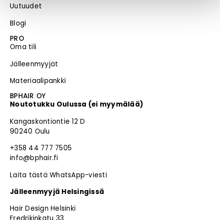
Uutuudet
Blogi
PRO
Oma tili
Jälleenmyyjät
Materiaalipankki
BPHAIR OY
Noutotukku Oulussa (ei myymälää)
Kangaskontiontie 12 D
90240 Oulu
+358 44 777 7505
info@bphair.fi
Laita tästä WhatsApp-viesti
Jälleenmyyjä Helsingissä
Hair Design Helsinki
Fredrikinkatu 33