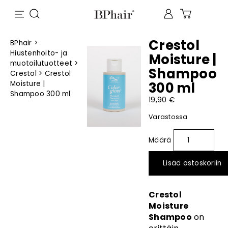
Crestol
BPhair
>
Hiustenhoito- ja
Moisture |
muotoilutuotteet
>
Shampoo
Crestol
>
Crestol
Moisture |
300 ml
Shampoo 300 ml
19,90
€
Varastossa
Lisää ostoskoriin
Crestol
Moisture
Shampoo
on