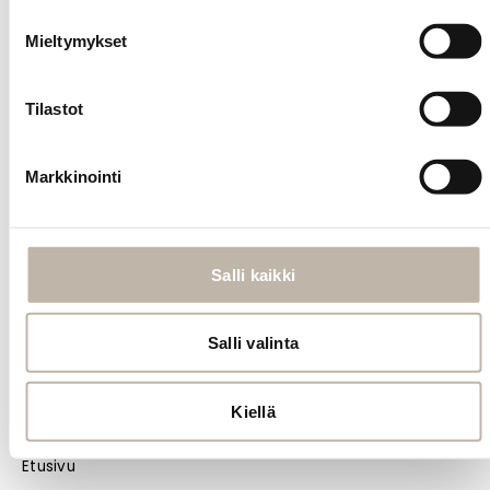
Kysy
Mieltymykset
tuotteesta
Tilastot
INFO
Yhteystiedot
Markkinointi
Toimitus- ja maksutavat
Palautusehdot
Tilauksen peruutus
Salli kaikki
Tietosuoja- ja rekisteriseloste
Vastuullisuus
Salli valinta
Evästeiden hallinta
Kiellä
Usein kysytyt kysymykset
MENU
Etusivu