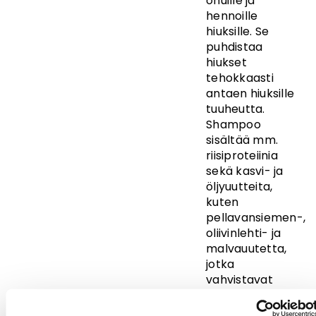
ohuille ja
hennoille
hiuksille. Se
puhdistaa
hiukset
tehokkaasti
antaen hiuksille
tuuheutta.
Shampoo
sisältää mm.
riisiproteiinia
sekä kasvi- ja
öljyuutteita,
kuten
pellavansiemen-,
oliivinlehti- ja
malvauutetta,
jotka
vahvistavat
hiuksen
rakennetta,