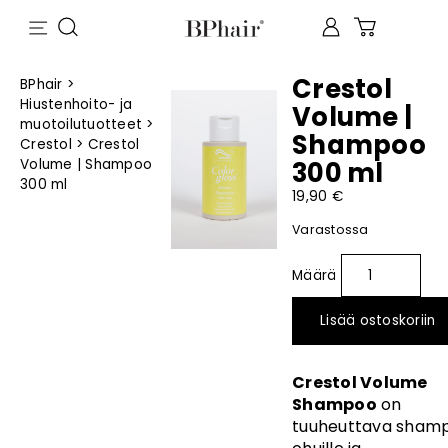
Crestol
BPhair
>
Hiustenhoito- ja
Volume |
muotoilutuotteet
>
Shampoo
Crestol
>
Crestol
Volume | Shampoo
300 ml
300 ml
19,90
€
Varastossa
Lisää ostoskoriin
Crestol Volume
Shampoo
on
tuuheuttava
sham