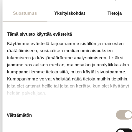
suojaavat
ulkoiselta
Suostumus
Yksityiskohdat
Tietoja
rasitukselta
sekä antavat
hiuksille kauniin
Tämä sivusto käyttää evästeitä
kiillon. Shampoo
on vegaaninen
Käytämme evästeitä tarjoamamme sisällön ja mainosten
ja SLS/SLES-
räätälöimiseen, sosiaalisen median ominaisuuksien
vapaa.
tukemiseen ja kävijämäärämme analysoimiseen. Lisäksi
jaamme sosiaalisen median, mainosalan ja analytiikka-alan
kumppaneillemme tietoja siitä, miten käytät sivustoamme.
Kumppanimme voivat yhdistää näitä tietoja muihin tietoihin,
joita olet antanut heille tai joita on kerätty, kun olet käyttänyt
Tuotetiedot
heidän palvelujaan.
Kysy
Suostumuksen
tuotteesta
Välttämätön
valinta