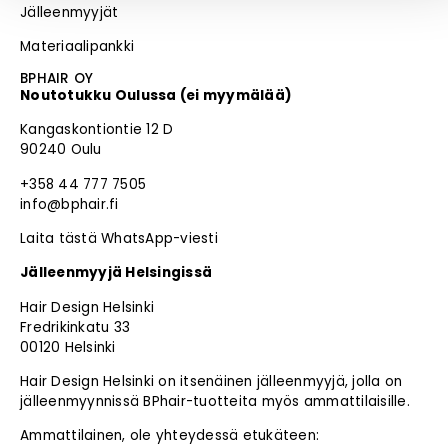
Jälleenmyyjät
Materiaalipankki
BPHAIR OY
Noutotukku Oulussa (ei myymälää)
Kangaskontiontie 12 D
90240 Oulu
+358 44 777 7505
info@bphair.fi
Laita tästä WhatsApp-viesti
Jälleenmyyjä Helsingissä
Hair Design Helsinki
Fredrikinkatu 33
00120 Helsinki
Hair Design Helsinki on itsenäinen jälleenmyyjä, jolla on
jälleenmyynnissä BPhair-tuotteita myös ammattilaisille.
Ammattilainen, ole yhteydessä etukäteen: