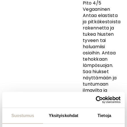
Pito 4/5
Vegaaninen
Antaa elastista
ja pitkäkestoista
rakennetta ja
tukea hiusten
tyveen tai
haluamiisi
osioihin. Antaa
tehokkaan
lämpösuojan.
Saa hiukset
näyttämään ja
tuntumaan
ilmavilta ja
tuuheilta.
Käyttö:
Suihkuta
Suostumus
Yksityiskohdat
Tietoja
kosteisiin hiuksiin
ennen