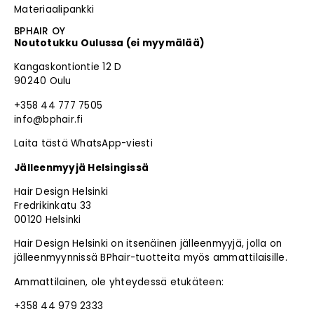
Materiaalipankki
BPHAIR OY
Noutotukku Oulussa (ei myymälää)
Kangaskontiontie 12 D
90240 Oulu
+358 44 777 7505
info@bphair.fi
Laita tästä WhatsApp-viesti
Jälleenmyyjä Helsingissä
Hair Design Helsinki
Fredrikinkatu 33
00120 Helsinki
Hair Design Helsinki on itsenäinen jälleenmyyjä, jolla on
jälleenmyynnissä BPhair-tuotteita myös ammattilaisille.
Ammattilainen, ole yhteydessä etukäteen:
+358 44 979 2333