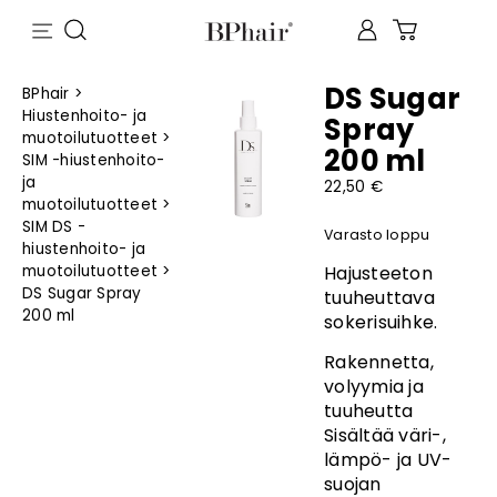
DS Sugar
BPhair
>
Hiustenhoito- ja
Spray
muotoilutuotteet
>
200 ml
SIM -hiustenhoito-
ja
22,50
€
muotoilutuotteet
>
SIM DS -
Varasto loppu
hiustenhoito- ja
Hajusteeton
muotoilutuotteet
>
DS Sugar Spray
tuuheuttava
200 ml
sokerisuihke.
Rakennetta,
volyymia ja
tuuheutta
Sisältää väri-,
lämpö- ja UV-
suojan