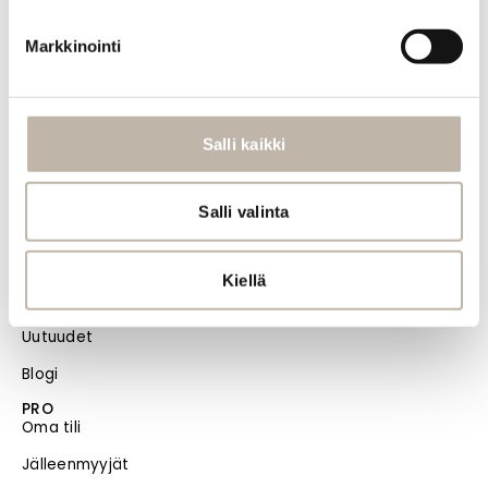
Toimitus- ja maksutavat
Markkinointi
Palautusehdot
Tilauksen peruutus
Tietosuoja- ja rekisteriseloste
Salli kaikki
Vastuullisuus
Evästeiden hallinta
Salli valinta
Usein kysytyt kysymykset
Kiellä
MENU
Etusivu
Uutuudet
Blogi
PRO
Oma tili
Jälleenmyyjät