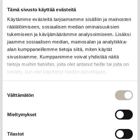
föönausta
Tämä sivusto käyttää evästeitä
saadaksesi
runsasta
Käytämme evästeitä tarjoamamme sisällön ja mainosten
volyymia ja
räätälöimiseen, sosiaalisen median ominaisuuksien
tekstuuria.
tukemiseen ja kävijämäärämme analysoimiseen. Lisäksi
Kuiviin hiuksiin
jaamme sosiaalisen median, mainosalan ja analytiikka-
voimakkaamman
alan kumppaneillemme tietoja siitä, miten käytät
lopputuloksen
sivustoamme. Kumppanimme voivat yhdistää näitä
aikaansaamiseksi.
tietoja muihin tietoihin, joita olet antanut heille tai joita on
kerätty, kun olet käyttänyt heidän palvelujaan.
Tuotetiedot
Suostumuksen
Välttämätön
valinta
Kysy
tuotteesta
Mieltymykset
INFO
Tilastot
Yhteystiedot