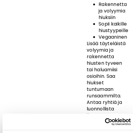
Rakennetta
ja volyymia
hiuksiin
Sopii kaikille
hiustyypeille
Vegaaninen
Lisää täyteläistä
volyymia ja
rakennetta
hiusten tyveen
tai haluamiisi
osioihin. Saa
hiukset
tuntumaan
runsaammilta.
Antaa ryhtiä ja
luonnollista
ilmavuutta
hiuksiin ilman
sähköisyyttä.