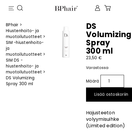
DS
BPhair
>
Hiustenhoito- ja
Volumizing
muotoilutuotteet
>
Spray
SIM -hiustenhoito-
ja
300 ml
muotoilutuotteet
>
23,50
€
SIM DS -
hiustenhoito- ja
Varastossa
muotoilutuotteet
>
DS Volumizing
Spray 300 ml
Lisää ostoskoriin
Hajusteeton
volyymisuihke
(Limited edition)