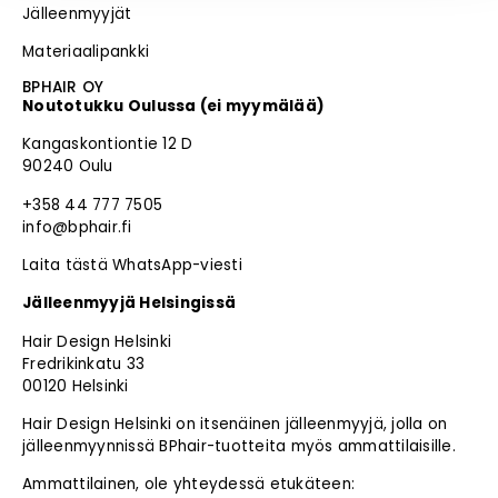
Jälleenmyyjät
Materiaalipankki
BPHAIR OY
Noutotukku Oulussa (ei myymälää)
Kangaskontiontie 12 D
90240 Oulu
+358 44 777 7505
info@bphair.fi
Laita tästä WhatsApp-viesti
Jälleenmyyjä Helsingissä
Hair Design Helsinki
Fredrikinkatu 33
00120 Helsinki
Hair Design Helsinki on itsenäinen jälleenmyyjä, jolla on
jälleenmyynnissä BPhair-tuotteita myös ammattilaisille.
Ammattilainen, ole yhteydessä etukäteen: