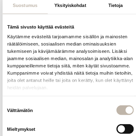
Käyttö: Ravista
Suostumus
Yksityiskohdat
Tietoja
hyvin ennen
käyttöä.
Suihkuta kuiviin
Tämä sivusto käyttää evästeitä
tai kosteisiin
hiuksiin. Föönaa
Käytämme evästeitä tarjoamamme sisällön ja mainosten
tarvittaessa
räätälöimiseen, sosiaalisen median ominaisuuksien
kuivaksi tai
tukemiseen ja kävijämäärämme analysoimiseen. Lisäksi
muotoile
jaamme sosiaalisen median, mainosalan ja analytiikka-alan
haluamallasi
kumppaneillemme tietoja siitä, miten käytät sivustoamme.
tavalla.
Kumppanimme voivat yhdistää näitä tietoja muihin tietoihin,
joita olet antanut heille tai joita on kerätty, kun olet käyttänyt
heidän palvelujaan.
Tuotetiedot
Suostumuksen
Kysy
Välttämätön
valinta
tuotteesta
Mieltymykset