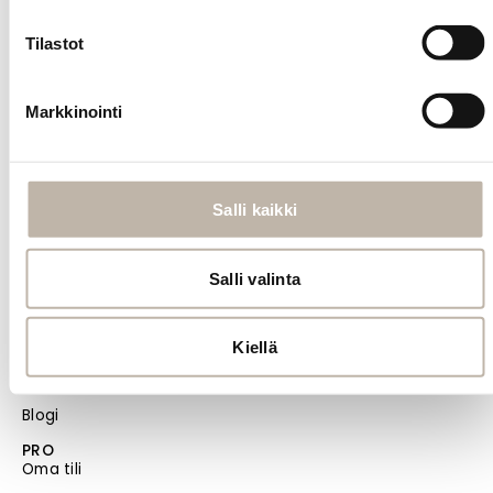
INFO
Yhteystiedot
Tilastot
Toimitus- ja maksutavat
Palautusehdot
Markkinointi
Tilauksen peruutus
Tietosuoja- ja rekisteriseloste
Salli kaikki
Vastuullisuus
Evästeiden hallinta
Salli valinta
Usein kysytyt kysymykset
MENU
Etusivu
Kiellä
Uutuudet
Blogi
PRO
Oma tili