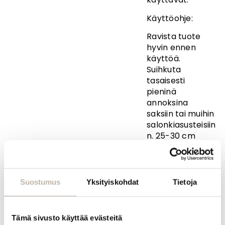
Käyttöohje:
Ravista tuote
hyvin ennen
käyttöä.
Suihkuta
tasaisesti
pieninä
annoksina
saksiin tai muihin
salonkiasusteisiin
n. 25-30 cm
etäisyydeltä,
varmistaen että
tuote peittää
puhdistettavan
Suostumus
Yksityiskohdat
Tietoja
esineen täysin.
Toista
tarvittaessa.
Tämä sivusto käyttää evästeitä