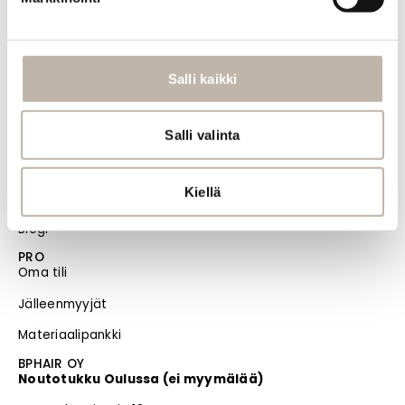
Tietosuoja- ja rekisteriseloste
Vastuullisuus
Salli kaikki
Evästeiden hallinta
Usein kysytyt kysymykset
Salli valinta
MENU
Etusivu
Kiellä
Uutuudet
Blogi
PRO
Oma tili
Jälleenmyyjät
Materiaalipankki
BPHAIR OY
Noutotukku Oulussa (ei myymälää)