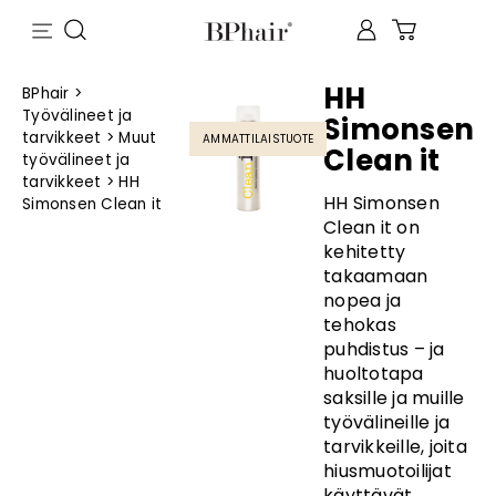
HH
BPhair
>
Työvälineet ja
Simonsen
tarvikkeet
>
Muut
AMMATTILAISTUOTE
Clean it
työvälineet ja
tarvikkeet
>
HH
HH Simonsen
Simonsen Clean it
Clean it on
kehitetty
takaamaan
nopea ja
tehokas
puhdistus – ja
huoltotapa
saksille ja muille
työvälineille ja
tarvikkeille, joita
hiusmuotoilijat
käyttävät.