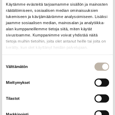
Turvallinen
Käytämme evästeitä tarjoamamme sisällön ja mainosten
käyttää:
räätälöimiseen, sosiaalisen median ominaisuuksien
Kammat, Harjat,
tukemiseen ja kävijämäärämme analysoimiseen. Lisäksi
Sakset,
jaamme sosiaalisen median, mainosalan ja analytiikka-
Partaterät,
alan kumppaneillemme tietoja siitä, miten käytät
Muovi, Lasi,
sivustoamme. Kumppanimme voivat yhdistää näitä
Ruostumaton
tietoja muihin tietoihin, joita olet antanut heille tai joita on
Teräs ja
kerätty, kun olet käyttänyt heidän palvelujaan.
Työtasot.
Kysy
Suostumuksen
tuotteesta
Välttämätön
valinta
Mieltymykset
INFO
Yhteystiedot
Toimitus- ja maksutavat
Tilastot
Palautusehdot
Markkinointi
Tilauksen peruutus