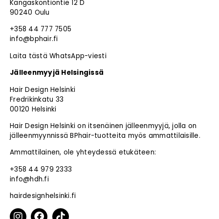
Kangaskontiontie 12 D
90240 Oulu
+358 44 777 7505
info@bphair.fi
Laita tästä WhatsApp-viesti
Jälleenmyyjä Helsingissä
Hair Design Helsinki
Fredrikinkatu 33
00120 Helsinki
Hair Design Helsinki on itsenäinen jälleenmyyjä, jolla on
jälleenmyynnissä BPhair-tuotteita myös ammattilaisille.
Ammattilainen, ole yhteydessä etukäteen:
+358 44 979 2333
info@hdh.fi
hairdesignhelsinki.fi