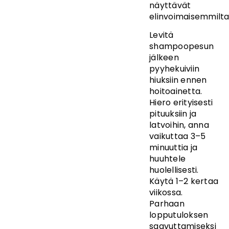
näyttävät
elinvoimaisemmilta
Levitä
shampoopesun
jälkeen
pyyhekuiviin
hiuksiin ennen
hoitoainetta.
Hiero erityisesti
pituuksiin ja
latvoihin, anna
vaikuttaa 3–5
minuuttia ja
huuhtele
huolellisesti.
Käytä 1–2 kertaa
viikossa.
Parhaan
lopputuloksen
saavuttamiseksi