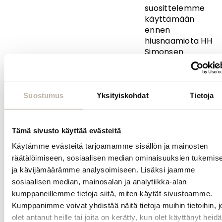
suosittelemme
käyttämään
ennen
hiusnaamiota HH
Simonsen
Cleansing
Shampoo -
syväpuhdistavaa
shampoota.
Suostumus
Yksityiskohdat
Tietoja
Ingredients:
Aqua, Cetearyl
Tämä sivusto käyttää evästeitä
Alcohol,
Amodimethicone,
Käytämme evästeitä tarjoamamme sisällön ja mainosten
Hydrolyzed
räätälöimiseen, sosiaalisen median ominaisuuksien tukemis
Keratin,
ja kävijämäärämme analysoimiseen. Lisäksi jaamme
Cetrimonium
sosiaalisen median, mainosalan ja analytiikka-alan
Chloride,
kumppaneillemme tietoja siitä, miten käytät sivustoamme.
Glycerin, Cocos
Kumppanimme voivat yhdistää näitä tietoja muihin tietoihin, jo
Nucifera Oil,
olet antanut heille tai joita on kerätty, kun olet käyttänyt heid