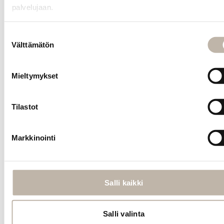
Butyrospermum
palvelujaan.
Parkii Butter,
Isododecane,
Trimethylsiloxysilic
Suostumuksen
Behentrimonium
Välttämätön
valinta
Chloride,
Dimethicone,
Mieltymykset
Sodium PCA,
Simmondsia
Chinensis Seed
Tilastot
Oil,
Behenyl/Stearyl
Aminopropanediol
Markkinointi
Esters, Caprylyl
Glycol,
Hydrolyzed
Ceratonia Siliqua
Salli kaikki
Seed Extract,
Wheat Amino
Acids,
Salli valinta
Polyquaternium-