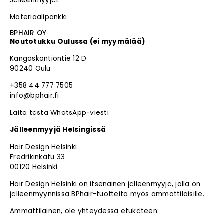
Jälleenmyyjät
Materiaalipankki
BPHAIR OY
Noutotukku Oulussa (ei myymälää)
Kangaskontiontie 12 D
90240 Oulu
+358 44 777 7505
info@bphair.fi
Laita tästä WhatsApp-viesti
Jälleenmyyjä Helsingissä
Hair Design Helsinki
Fredrikinkatu 33
00120 Helsinki
Hair Design Helsinki on itsenäinen jälleenmyyjä, jolla on
jälleenmyynnissä BPhair-tuotteita myös ammattilaisille.
Ammattilainen, ole yhteydessä etukäteen: