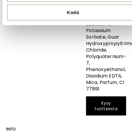
74, Zea Mays
Starch, Sodium
Kiellä
Benzoate,
Laureth-7,
Potassium
Sorbate, Guar
Hydroxypropyltri
Chloride,
Polyquaternium-
7,
Phenoxyethanol,
Disodium EDTA,
Mica, Parfum, CI
77891.
Kysy
tuotteesta
INFO