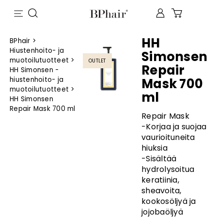
HH
BPhair
>
Hiustenhoito- ja
Simonsen
muotoilutuotteet
>
OUTLET
Repair
HH Simonsen -
hiustenhoito- ja
Mask 700
muotoilutuotteet
>
ml
HH Simonsen
Repair Mask 700 ml
Repair Mask
-Korjaa ja suojaa
vaurioituneita
hiuksia
-Sisältää
hydrolysoitua
keratiinia,
sheavoita,
kookosöljyä ja
jojobaöljyä