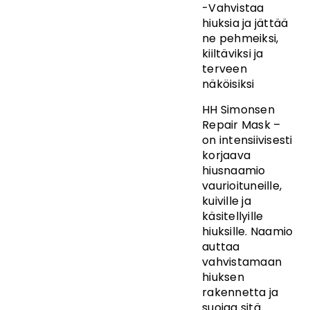
-Vahvistaa
hiuksia ja jättää
ne pehmeiksi,
kiiltäviksi ja
terveen
näköisiksi
HH Simonsen
Repair Mask –
on intensiivisesti
korjaava
hiusnaamio
vaurioituneille,
kuiville ja
käsitellyille
hiuksille. Naamio
auttaa
vahvistamaan
hiuksen
rakennetta ja
suojaa sitä