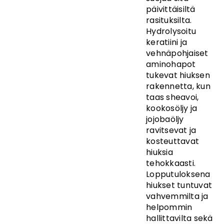
päivittäisiltä
rasituksilta.
Hydrolysoitu
keratiini ja
vehnäpohjaiset
aminohapot
tukevat hiuksen
rakennetta, kun
taas sheavoi,
kookosöljy ja
jojobaöljy
ravitsevat ja
kosteuttavat
hiuksia
tehokkaasti.
Lopputuloksena
hiukset tuntuvat
vahvemmilta ja
helpommin
hallittavilta sekä