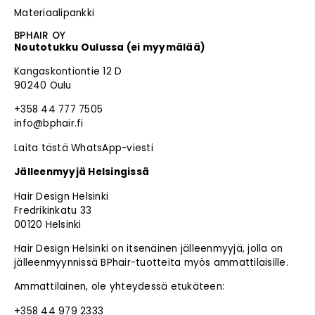
Materiaalipankki
BPHAIR OY
Noutotukku Oulussa (ei myymälää)
Kangaskontiontie 12 D
90240 Oulu
+358 44 777 7505
info@bphair.fi
Laita tästä WhatsApp-viesti
Jälleenmyyjä Helsingissä
Hair Design Helsinki
Fredrikinkatu 33
00120 Helsinki
Hair Design Helsinki on itsenäinen jälleenmyyjä, jolla on
jälleenmyynnissä BPhair-tuotteita myös ammattilaisille.
Ammattilainen, ole yhteydessä etukäteen:
+358 44 979 2333