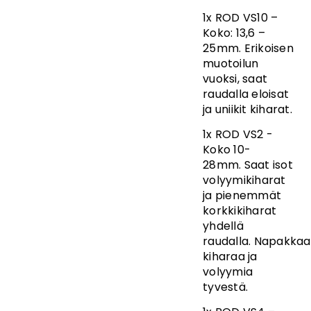
1x ROD VS10 –
Koko: 13,6 –
25mm. Erikoisen
muotoilun
vuoksi, saat
raudalla eloisat
ja uniikit kiharat.
1x ROD VS2 -
Koko 10-
28mm. Saat isot
volyymikiharat
ja pienemmät
korkkikiharat
yhdellä
raudalla. Napakk
kiharaa ja
volyymia
tyvestä.