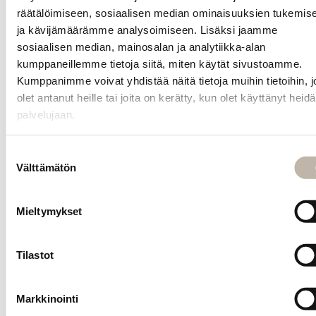
Edges
räätälöimiseen, sosiaalisen median ominaisuuksien tukemis
Piikkikampa
ja kävijämäärämme analysoimiseen. Lisäksi jaamme
2x Hiusklipsi
sosiaalisen median, mainosalan ja analytiikka-alan
kumppaneillemme tietoja siitä, miten käytät sivustoamme.
2x Croc-klipsi
Kumppanimme voivat yhdistää näitä tietoja muihin tietoihin, jo
1x Suojahanska
olet antanut heille tai joita on kerätty, kun olet käyttänyt heid
palvelujaan.
HUOM! Kuvasta
poiketen tuote
ei sisällä HH
Suostumuksen
Välttämätön
Simonsen Beach
valinta
Spray -
suolasuihketta.
Mieltymykset
Kysy
tuotteesta
Tilastot
INFO
Markkinointi
Yhteystiedot