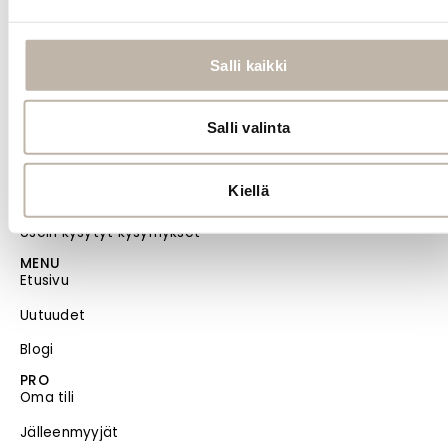
Toimitus- ja maksutavat
Palautusehdot
Salli kaikki
Tilauksen peruutus
Salli valinta
Tietosuoja- ja rekisteriseloste
Vastuullisuus
Kiellä
Evästeiden hallinta
Usein kysytyt kysymykset
MENU
Etusivu
Uutuudet
Blogi
PRO
Oma tili
Jälleenmyyjät