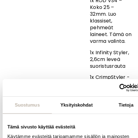
1x ROD VS4 –
Koko 25 –
32mm. Luo
klassiset,
pehmeät
laineet. Tämä on
varma valinta.
1x Infinity Styler,
2,6cm leveä
suoristusrauta
1x CrimpStyler -
kreppirauta. Kohot
tyvi tai luo
napakka tiheä
kreppi-look.
Suostumus
Yksityiskohdat
Tietoja
1x Boar Brush, -
villisianharjaksella
Tämä sivusto käyttää evästeitä
1x Excellent
Käytämme evästeitä tarjoamamme sisällön ja mainosten