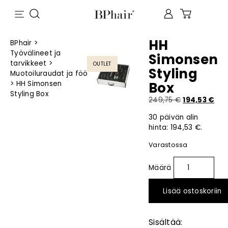
HH
BPhair
>
Työvälineet ja
Simonsen
tarvikkeet
>
OUTLET
Styling
Muotoiluraudat ja föönit
>
HH Simonsen
Box
Styling Box
249,75
€
194,53
€
30 päivän alin
hinta:
194,53
€
.
Varastossa
Lisää ostoskoriin
Sisältää: