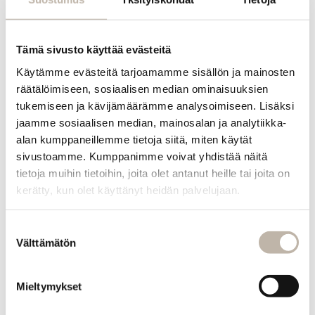
INFO
Yhteystiedot
Tämä sivusto käyttää evästeitä
Toimitus- ja maksutavat
Käytämme evästeitä tarjoamamme sisällön ja mainosten
räätälöimiseen, sosiaalisen median ominaisuuksien
Palautusehdot
tukemiseen ja kävijämäärämme analysoimiseen. Lisäksi
Tilauksen peruutus
jaamme sosiaalisen median, mainosalan ja analytiikka-
alan kumppaneillemme tietoja siitä, miten käytät
Tietosuoja- ja rekisteriseloste
sivustoamme. Kumppanimme voivat yhdistää näitä
Vastuullisuus
tietoja muihin tietoihin, joita olet antanut heille tai joita on
kerätty, kun olet käyttänyt heidän palvelujaan.
Evästeiden hallinta
Usein kysytyt kysymykset
Suostumuksen
MENU
Välttämätön
valinta
Etusivu
Uutuudet
Mieltymykset
Blogi