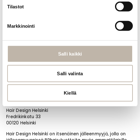
PRO
Tilastot
Oma tili
Jälleenmyyjät
Markkinointi
Materiaalipankki
BPHAIR OY
Noutotukku Oulussa (ei myymälää)
Salli kaikki
Kangaskontiontie 12 D
90240 Oulu
+358 44 777 7505
Salli valinta
info@bphair.fi
Laita tästä WhatsApp-viesti
Kiellä
Jälleenmyyjä Helsingissä
Hair Design Helsinki
Fredrikinkatu 33
00120 Helsinki
Hair Design Helsinki on itsenäinen jälleenmyyjä, jolla on