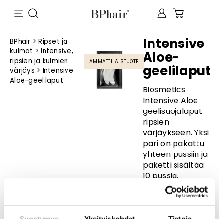
Intensive
BPhair
>
Ripset ja
kulmat
>
Intensive,
Aloe-
ripsien ja kulmien
AMMATTILAISTUOTE
geelilaput
värjäys
>
Intensive
Aloe-geelilaput
Biosmetics
Intensive Aloe
geelisuojalaput
ripsien
värjäykseen. Yksi
pari on pakattu
yhteen pussiin ja
paketti sisältää
10 pussia.
Kysy
tuotteesta
Suostumus
Yksityiskohdat
Tietoja