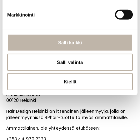
Materiaalipankki
Markkinointi
BPHAIR OY
Noutotukku Oulussa (ei myymälää)
Kangaskontiontie 12 D
90240 Oulu
Salli kaikki
+358 44 777 7505
info@bphair.fi
Salli valinta
Laita tästä WhatsApp-viesti
Jälleenmyyjä Helsingissä
Kiellä
Hair Design Helsinki
Fredrikinkatu 33
00120 Helsinki
Hair Design Helsinki on itsenäinen jälleenmyyjä, jolla on
jälleenmyynnissä BPhair-tuotteita myös ammattilaisille.
Ammattilainen, ole yhteydessä etukäteen:
+358 44 979 2333