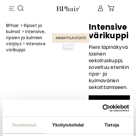
Intensive
BPhair
>
Ripset ja
kulmat
>
Intensive,
värikuppi
ripsien ja kulmien
AMMATTILAISTUOTE
värjäys
>
Intensive
Pieni läpinäkyvä
värikuppi
lasinen
sekoituskuppi,
soveltuu etenkin
ripsi- ja
kulmavärien
sekoittamiseen.
Kysy
tuotteesta
Suostumus
Yksityiskohdat
Tietoja
INFO
Yhteystiedot