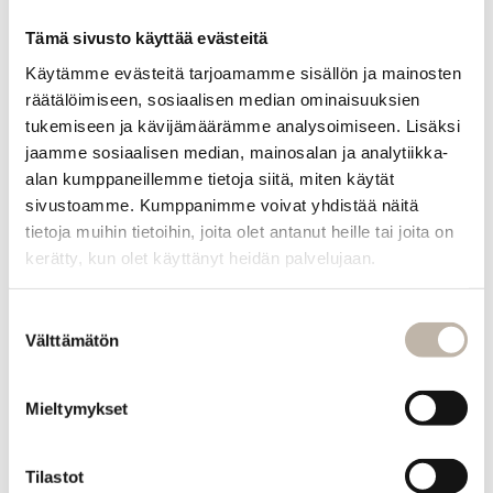
Toimitus- ja maksutavat
Tämä sivusto käyttää evästeitä
Palautusehdot
Käytämme evästeitä tarjoamamme sisällön ja mainosten
räätälöimiseen, sosiaalisen median ominaisuuksien
Tilauksen peruutus
tukemiseen ja kävijämäärämme analysoimiseen. Lisäksi
Tietosuoja- ja rekisteriseloste
jaamme sosiaalisen median, mainosalan ja analytiikka-
alan kumppaneillemme tietoja siitä, miten käytät
Vastuullisuus
sivustoamme. Kumppanimme voivat yhdistää näitä
Evästeiden hallinta
tietoja muihin tietoihin, joita olet antanut heille tai joita on
kerätty, kun olet käyttänyt heidän palvelujaan.
Usein kysytyt kysymykset
MENU
Etusivu
Suostumuksen
Välttämätön
valinta
Uutuudet
Blogi
Mieltymykset
PRO
Oma tili
Tilastot
Jälleenmyyjät