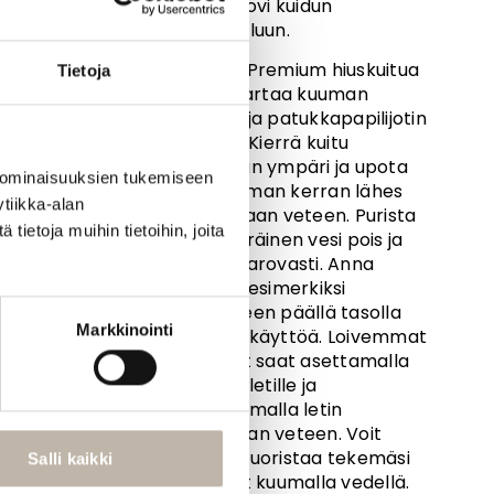
eivät sovi kuidun
muotoiluun.
KALVE Premium hiuskuitua
Tietoja
voi kihartaa kuuman
veden ja patukkapapilijotin
avulla. Kierrä kuitu
patukan ympäri ja upota
 ominaisuuksien tukemiseen
muutaman kerran lähes
tiikka-alan
kiehuvaan veteen. Purista
ietoja muihin tietoihin, joita
ylimääräinen vesi pois ja
avaa varovasti. Anna
kuivua esimerkiksi
pyyhkeen päällä tasolla
Markkinointi
ennen käyttöä. Loivemmat
kiharat saat asettamalla
kuidun letille ja
upottamalla letin
kuumaan veteen. Voit
myös suoristaa tekemäsi
Salli kaikki
kiharat kuumalla vedellä.