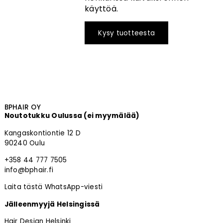
käyttöä.
Kysy tuotteesta
BPHAIR OY
Noutotukku Oulussa (ei myymälää)
Kangaskontiontie 12 D
90240 Oulu
+358 44 777 7505
info@bphair.fi
Laita tästä WhatsApp-viesti
Jälleenmyyjä Helsingissä
Hair Design Helsinki