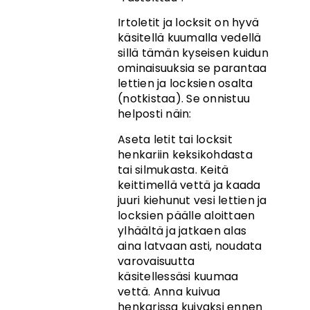
Irtoletit ja locksit on hyvä
käsitellä kuumalla vedellä
sillä tämän kyseisen kuidun
ominaisuuksia se parantaa
lettien ja locksien osalta
(notkistaa). Se onnistuu
helposti näin:
Aseta letit tai locksit
henkariin keksikohdasta
tai silmukasta. Keitä
keittimellä vettä ja kaada
juuri kiehunut vesi lettien ja
locksien päälle aloittaen
ylhäältä ja jatkaen alas
aina latvaan asti, noudata
varovaisuutta
käsitellessäsi kuumaa
vettä. Anna kuivua
henkarissa kuivaksi ennen