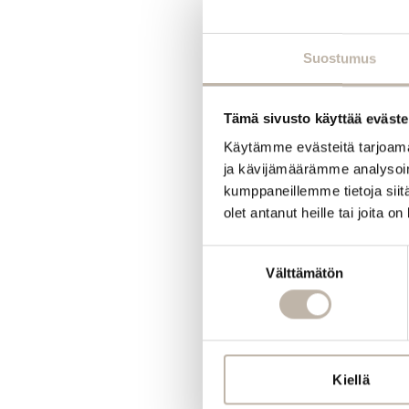
Suostumus
Tämä sivusto käyttää eväste
Käytämme evästeitä tarjoama
ja kävijämäärämme analysoim
kumppaneillemme tietoja siitä
olet antanut heille tai joita o
Suostumuksen
Välttämätön
valinta
Kiellä