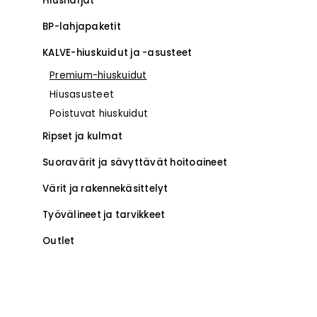
Hiusharjat
BP-lahjapaketit
KALVE-hiuskuidut ja -asusteet
Premium-hiuskuidut
Hiusasusteet
Poistuvat hiuskuidut
Ripset ja kulmat
Suoravärit ja sävyttävät hoitoaineet
Värit ja rakennekäsittelyt
Työvälineet ja tarvikkeet
Outlet