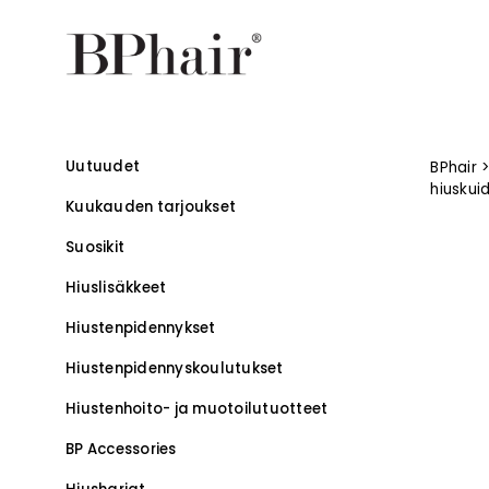
Uutuudet
BPhair
hiuskui
Kuukauden tarjoukset
Suosikit
Hiuslisäkkeet
Hiustenpidennykset
Hiustenpidennys­koulutukset
–
Hiustenhoito- ja muotoilutuotteet
BP Accessories