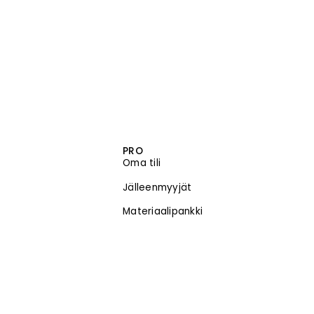
PRO
Oma tili
Jälleenmyyjät
Materiaalipankki