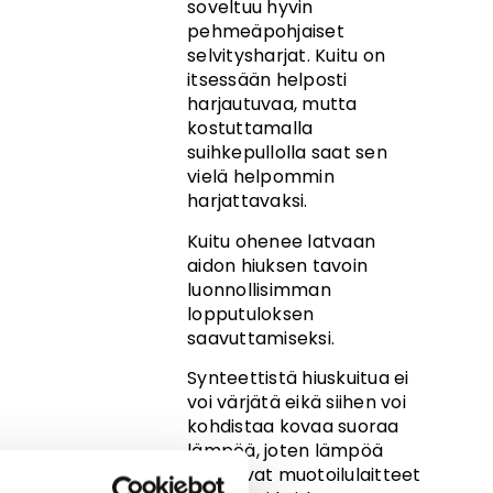
soveltuu hyvin
pehmeäpohjaiset
selvitysharjat. Kuitu on
itsessään helposti
harjautuvaa, mutta
kostuttamalla
suihkepullolla saat sen
vielä helpommin
harjattavaksi.
Kuitu ohenee latvaan
aidon hiuksen tavoin
luonnollisimman
lopputuloksen
saavuttamiseksi.
Synteettistä hiuskuitua ei
voi värjätä eikä siihen voi
kohdistaa kovaa suoraa
lämpöä, joten lämpöä
tuottavat muotoilulaitteet