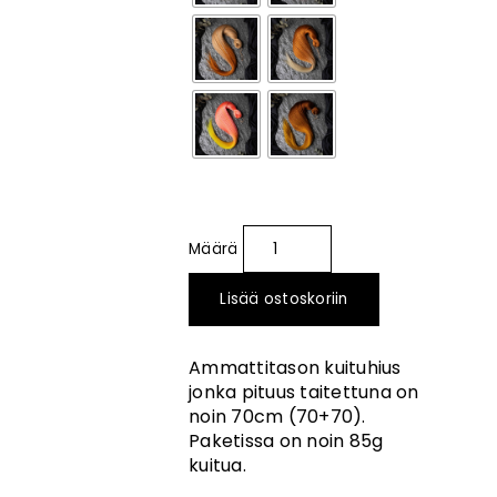
Lisää ostoskoriin
Ammattitason kuituhius
jonka pituus taitettuna on
noin 70cm (70+70).
Paketissa on noin 85g
kuitua.