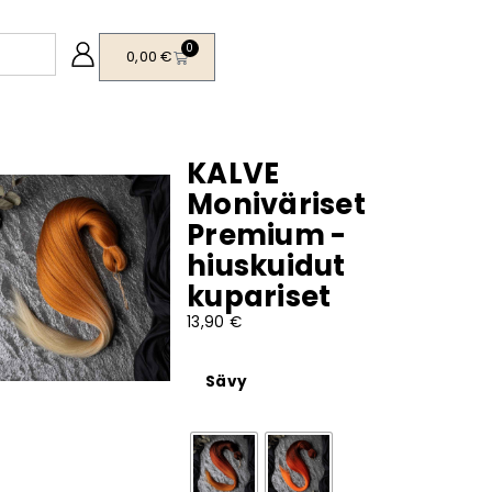
0
0,00
€
KALVE
Moniväriset
Premium -
hiuskuidut
kupariset
13,90
€
Sävy