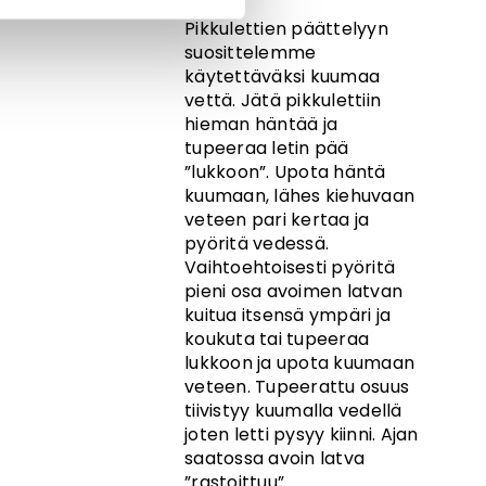
Pikkulettien päättelyyn
suosittelemme
käytettäväksi kuumaa
vettä. Jätä pikkulettiin
hieman häntää ja
tupeeraa letin pää
”lukkoon”. Upota häntä
kuumaan, lähes kiehuvaan
veteen pari kertaa ja
pyöritä vedessä.
Vaihtoehtoisesti pyöritä
pieni osa avoimen latvan
kuitua itsensä ympäri ja
koukuta tai tupeeraa
lukkoon ja upota kuumaan
veteen. Tupeerattu osuus
tiivistyy kuumalla vedellä
joten letti pysyy kiinni. Ajan
saatossa avoin latva
”rastoittuu”.