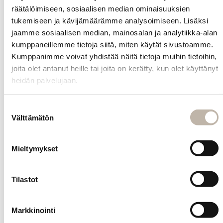
hiuksiin. Anna
räätälöimiseen, sosiaalisen median ominaisuuksien
vaikuttaa 5-45
tukemiseen ja kävijämäärämme analysoimiseen. Lisäksi
minuuttia.
jaamme sosiaalisen median, mainosalan ja analytiikka-alan
Lämpöä (37°C /
kumppaneillemme tietoja siitä, miten käytät sivustoamme.
98,60°F) voi
Kumppanimme voivat yhdistää näitä tietoja muihin tietoihin,
käyttää.
joita olet antanut heille tai joita on kerätty, kun olet käyttänyt
Tarkkaile hiuksia
vaikutusajalla.
heidän palvelujaan.
Massaa on hyvä
työstää
Suostumuksen
hiuksessa sekä
Välttämätön
valinta
tarvittaessa
lisätä
vaikutusajalla.
Mieltymykset
Huuhtele
lämpimällä
vedellä, pese
Tilastot
shampoolla ja
käytä
Markkinointi
hoitoainetta.