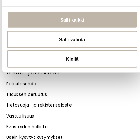
Käytä tuotetta
käsitellessäsi
suojakäsineitä.
Salli kaikki
Kysy
tuotteesta
Salli valinta
INFO
Kiellä
Yhteystiedot
Toimitus- ja maksutavat
Palautusehdot
Tilauksen peruutus
Tietosuoja- ja rekisteriseloste
Vastuullisuus
Evästeiden hallinta
Usein kysytyt kysymykset