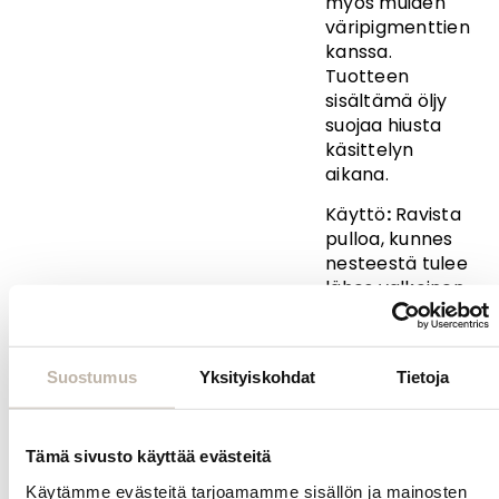
myös muiden
väripigmenttien
kanssa.
Tuotteen
sisältämä öljy
suojaa hiusta
käsittelyn
aikana.
Käyttö
:
Ravista
pulloa, kunnes
nesteestä tulee
lähes valkoinen.
Sekoita 1 osa
vaalennusainetta
ja 7 osaa Direct
Suostumus
Yksityiskohdat
Tietoja
Dye Removeria
keskenään.
Levitä runsaasti
Tämä sivusto käyttää evästeitä
massaa kuiviin
tai pyyhekuiviin
Käytämme evästeitä tarjoamamme sisällön ja mainosten