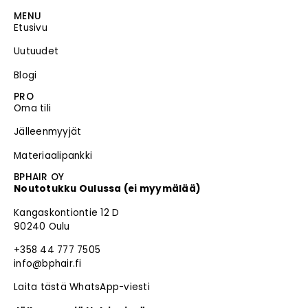
MENU
Etusivu
Uutuudet
Blogi
PRO
Oma tili
Jälleenmyyjät
Materiaalipankki
BPHAIR OY
Noutotukku Oulussa (ei myymälää)
Kangaskontiontie 12 D
90240 Oulu
+358 44 777 7505
info@bphair.fi
Laita tästä WhatsApp-viesti