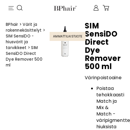
SIM
BPhair
>
Värit ja
rakennekäsittelyt
>
SensiDO
SIM SensiDO -
AMMATTILAISTUOTE
Direct
hiusvärit ja
tarvikkeet
>
SIM
Dye
SensiDO Direct
Remover
Dye Remover 500
500 ml
ml
Värinpoistoaine
Poistaa
tehokkaasti
Match ja
Mix &
Match -
väripigmentte
hiuksista