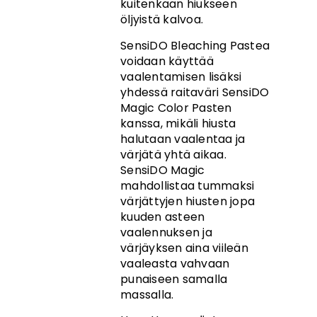
kuitenkaan hiukseen
öljyistä kalvoa.
SensiDO Bleaching Pastea
voidaan käyttää
vaalentamisen lisäksi
yhdessä raitaväri SensiDO
Magic Color Pasten
kanssa, mikäli hiusta
halutaan vaalentaa ja
värjätä yhtä aikaa.
SensiDO Magic
mahdollistaa tummaksi
värjättyjen hiusten jopa
kuuden asteen
vaalennuksen ja
värjäyksen aina viileän
vaaleasta vahvaan
punaiseen samalla
massalla.