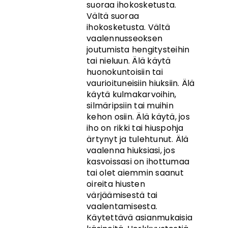
suoraa ihokosketusta.
Vältä suoraa
ihokosketusta. Vältä
vaalennusseoksen
joutumista hengitysteihin
tai nieluun. Älä käytä
huonokuntoisiin tai
vaurioituneisiin hiuksiin. Älä
käytä kulmakarvoihin,
silmäripsiin tai muihin
kehon osiin. Älä käytä, jos
iho on rikki tai hiuspohja
ärtynyt ja tulehtunut. Älä
vaalenna hiuksiasi, jos
kasvoissasi on ihottumaa
tai olet aiemmin saanut
oireita hiusten
värjäämisestä tai
vaalentamisesta.
Käytettävä asianmukaisia