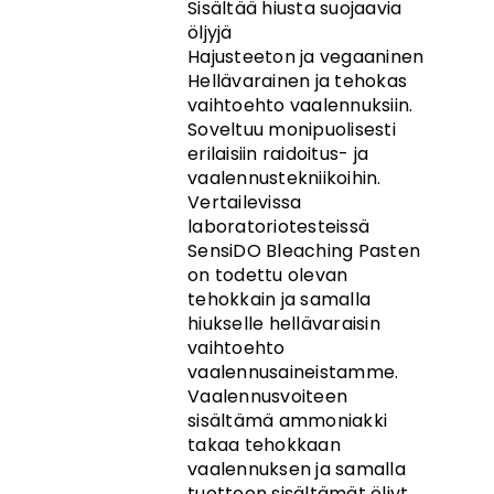
Sisältää hiusta suojaavia
öljyjä
Hajusteeton ja vegaaninen
Hellävarainen ja tehokas
vaihtoehto vaalennuksiin.
Soveltuu monipuolisesti
erilaisiin raidoitus- ja
vaalennustekniikoihin.
Vertailevissa
laboratoriotesteissä
SensiDO Bleaching Pasten
on todettu olevan
tehokkain ja samalla
hiukselle hellävaraisin
vaihtoehto
vaalennusaineistamme.
Vaalennusvoiteen
sisältämä ammoniakki
takaa tehokkaan
vaalennuksen ja samalla
tuotteen sisältämät öljyt