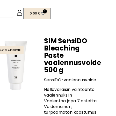
0
0,00
€
SIM SensiDO
Bleaching
ATTILAISTUOTE
Paste
vaalennusvoide
500 g
SensiDO-vaalennusvoide
Hellävaraisin vaihtoehto
vaalennuksiin
Vaalentaa jopa 7 astetta
Voidemainen,
turpoamaton koostumus