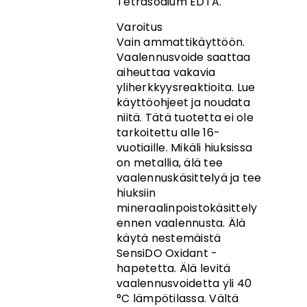
Tetrasodium EDTA.
Varoitus
Vain ammattikäyttöön.
Vaalennusvoide saattaa
aiheuttaa vakavia
yliherkkyysreaktioita. Lue
käyttöohjeet ja noudata
niitä. Tätä tuotetta ei ole
tarkoitettu alle 16-
vuotiaille. Mikäli hiuksissa
on metallia, älä tee
vaalennuskäsittelyä ja tee
hiuksiin
mineraalinpoistokäsittely
ennen vaalennusta. Älä
käytä nestemäistä
SensiDO Oxidant -
hapetetta. Älä levitä
vaalennusvoidetta yli 40
°C lämpötilassa. Vältä