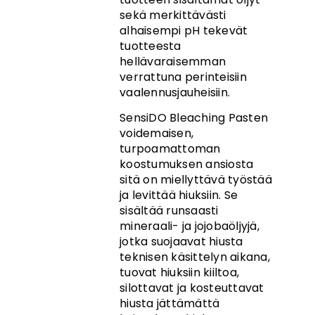
sekä merkittävästi
alhaisempi pH tekevät
tuotteesta
hellävaraisemman
verrattuna perinteisiin
vaalennusjauheisiin.
SensiDO Bleaching Pasten
voidemaisen,
turpoamattoman
koostumuksen ansiosta
sitä on miellyttävä työstää
ja levittää hiuksiin. Se
sisältää runsaasti
mineraali- ja jojobaöljyjä,
jotka suojaavat hiusta
teknisen käsittelyn aikana,
tuovat hiuksiin kiiltoa,
silottavat ja kosteuttavat
hiusta jättämättä