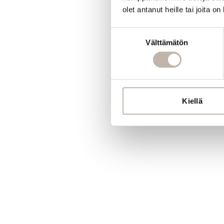
olet antanut heille tai joita o
Suostumuksen
Välttämätön
valinta
Kiellä