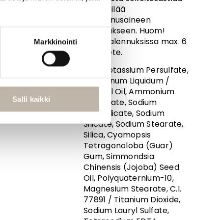
tai vispilää
vaalennusaineen
sekoitukseen. Huom!
Tyvivaalennuksissa max. 6
Markkinointi
% hapete.
INCI: Potassium Persulfate,
Paraffinum Liquidum /
Mineral Oil, Ammonium
Salli kaikki
Persulfate, Sodium
Metasilicate, Sodium
Silicate, Sodium Stearate,
Silica, Cyamopsis
Tetragonoloba (Guar)
Gum, Simmondsia
Chinensis (Jojoba) Seed
Oil, Polyquaternium-10,
Magnesium Stearate, C.I.
77891 / Titanium Dioxide,
Sodium Lauryl Sulfate,