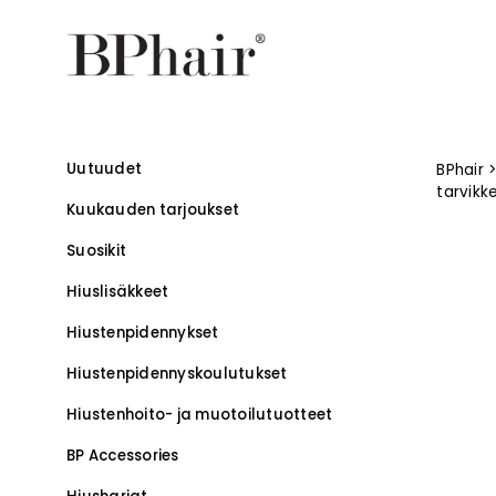
Uutuudet
BPhair
tarvikk
Kuukauden tarjoukset
Suosikit
Hiuslisäkkeet
Hiustenpidennykset
Hiustenpidennys­koulutukset
–
Hiustenhoito- ja muotoilutuotteet
BP Accessories