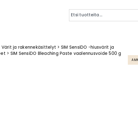
>
Värit ja rakennekäsittelyt
>
SIM SensiDO -hiusvärit ja
eet
>
SIM SensiDO Bleaching Paste vaalennusvoide 500 g
AMM