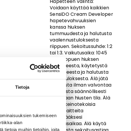
Hapetteen valinta:
Voidaan käyttää kaikkien
SensiDO Cream Developer
hapetevahvuuksien
kanssa hiuksen
tummuudesta ja halutusta
vaalennustuloksesta
riippuen. Sekoitussuhde: 1:2
tai 1:3. Vaikutusaika: 1045
min. riippuen hiuksen
rakenteesta, käytetystä
hapetteesta ja halutusta
lopputuloksesta. Älä jätä
asiakasta ilman valvontaa
Tietoja
ja tarkista säännöllisesti
asiakkaan hiusten tila. Älä
käytä keinotekoisia
lämpölaitteita
 ominaisuuksien tukemiseen
lyhentääksesi
tiikka-alan
vaikutusaikaa. Älä käytä
metallista sekoitusastiaa
ietoja muihin tietoihin, joita